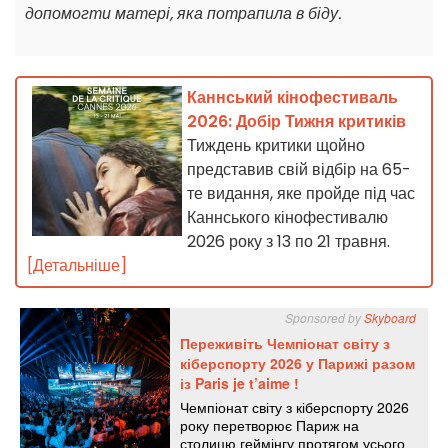
допомогти матері, яка потрапила в біду.
Каннський кінофестиваль
2026: Добір Тижня критиків
Тиждень критики щойно
представив свій відбір на 65-
те видання, яке пройде під час
Каннського кінофестивалю
2026 року з 13 по 21 травня.
[Детальніше]