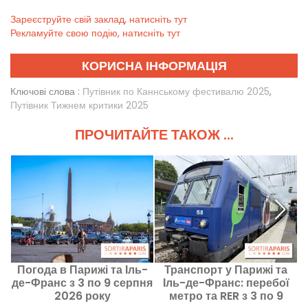
Зареєструйте свій заклад, натисніть тут
Рекламуйте свою подію, натисніть тут
КОРИСНА ІНФОРМАЦІЯ
Ключові слова :
Путівник по Каннському фестивалю 2025
,
Путівник Тижнем критики 2025
ПРОЧИТАЙТЕ ТАКОЖ ...
Погода в Парижі та Іль-
Транспорт у Парижі та
де-Франс з 3 по 9 серпня
Іль-де-Франс: перебої
2026 року
метро та RER з 3 по 9