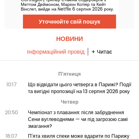
Меттом Деймоном, Маріон Котіяр та Кейт
Вінслет, вийде на Netflix 6 серпня 2026 року.
Уточнюйте свій пошук
НОВИНИ
Інформаційний провід
+ Читає
П'ятниця
10:17
Що відвідати цього четверга в Парижі? Події
та вигідні пропозиції на 13 серпня 2026 року
Четвер
20:50
Чемпіонат з плавання: після забруднення
Сени вуглеводнями — чи під загрозою самі
змагання?
18:07
П'ята хвиля спеки може вдарити по Парижу