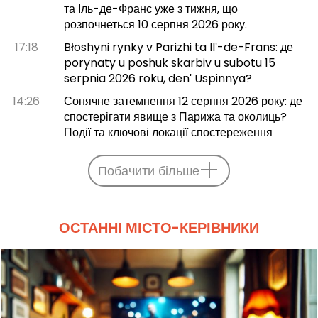
та Іль-де-Франс уже з тижня, що
розпочнеться 10 серпня 2026 року.
17:18
Błoshyni rynky v Parizhi ta Ilʹ-de-Frans: де
porynaty u poshuk skarbiv u subotu 15
serpnia 2026 roku, denʹ Uspinnya?
14:26
Сонячне затемнення 12 серпня 2026 року: де
спостерігати явище з Парижа та околиць?
Події та ключові локації спостереження
Побачити більше
ОСТАННІ МІСТО-КЕРІВНИКИ