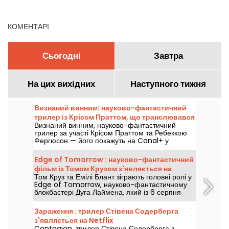
серпня 2026 року
о
КОМЕНТАРІ
Сьогодні
Завтра
На цих вихідних
Наступного тижня
Визнаний винним: науково-фантастичний
трилер із Крісом Праттом, що транслювався
Визнаний винним, науково-фантастичний
на Canal+
трилер за участі Крісом Праттом та Ребеккою
Фергюсон — його покажуть на Canal+ у
п’ятницю 7 серпня 2026 року о 21:06.
Edge of Tomorrow : науково-фантастичний
фільм із Томом Крузом з'являється на
Том Круз та Емілі Блант зіграють головні ролі у
Netflix
Edge of Tomorrow, науково-фантастичному
блокбастері Дуга Лаймена, який із 6 серпня
2026 року буде доступний на Netflix.
Зараження : трилер Стівена Содерберга
з'являється на Netflix
Contagion, трилер Стівена Содерберга з