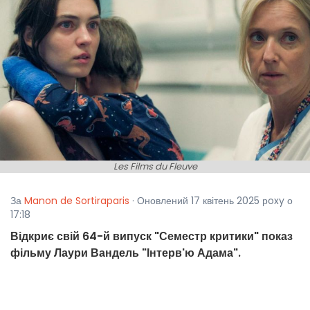
Les Films du Fleuve
За
Manon de Sortiraparis
· Оновлений 17 квітень 2025 рoxy о
17:18
Відкриє свій 64-й випуск "Семестр критики" показ
фільму Лаури Вандель "Інтерв'ю Адама".