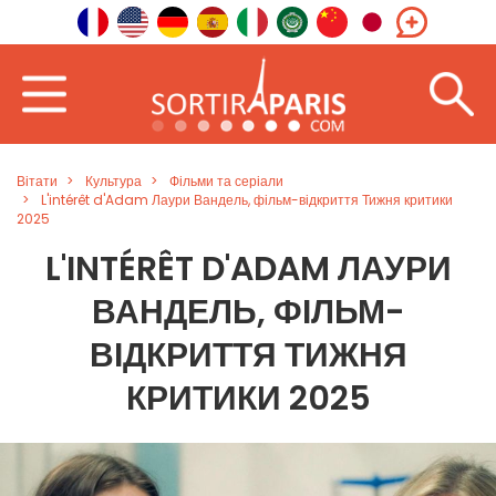
Вітати
Культура
Фільми та серіали
L'intérêt d'Adam Лаури Вандель, фільм-відкриття Тижня критики
2025
L'INTÉRÊT D'ADAM ЛАУРИ
ВАНДЕЛЬ, ФІЛЬМ-
ВІДКРИТТЯ ТИЖНЯ
КРИТИКИ 2025