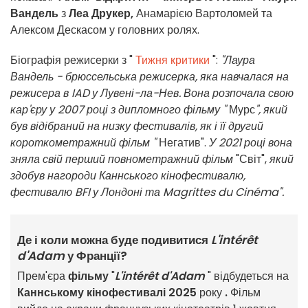
Вандель
з
Леа Друкер,
Анамарією Вартоломей та
Алексом Дескасом у головних ролях.
Біографія режисерки з "
Тижня критики
":
"Лаура
Вандель - брюссельська режисерка, яка навчалася на
режисера в IAD у Лувені-ла-Нев. Вона розпочала свою
кар'єру у 2007 році з дипломного фільму "
Мурс
", який
був відібраний на низку фестивалів, як і її другий
короткометражний фільм "
Негатив".
У 2021 році вона
зняла свій перший повнометражний фільм
"Світ",
який
здобув нагороди Каннського кінофестивалю,
фестивалю BFI у Лондоні та Magrittes du Cinéma".
Де і коли можна буде подивитися
L'intérêt
d'Adam
у Франції?
Прем'єра
фільму
"
L'intérêt d'Adam
" відбудеться на
Каннському кінофестивалі 2025
року
.
Фільм