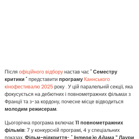
Після
офіційного відбору
настав час "
Семестру
критики
" представити
програму
Каннського
кінофестивалю 2025
року
.
У цій паралельній секції, яка
фокусується на дебютних і повнометражних фільмах з
Франції та з-за кордону, почесне місце відводиться
молодим режисерам
.
Цьогорічна програма включає
11 повнометражних
фільмів
: 7 у конкурсній програмі, 4 у спеціальних
показах.
Фільм-відкриття
- "
Інтерв'ю Адама
" Лаури