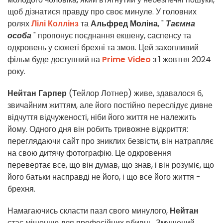
щоб дізнатися правду про своє минуле. У головних
ролях
Лілі Коллінз
та
Альфред Моліна
, "
Таємна
особа
" пропонує поєднання екшену, саспенсу та
одкровень у сюжеті брехні та змов. Цей захопливий
фільм буде доступний на
Prime Video
з 1 жовтня 2024
року.
Нейтан Гарпер
(Тейлор Лотнер) живе, здавалося б,
звичайним життям, але його постійно переслідує дивне
відчуття відчуженості, ніби його життя не належить
йому. Одного дня він робить тривожне відкриття:
переглядаючи сайт про зниклих безвісти, він натрапляє
на свою дитячу фотографію. Це одкровення
перевертає все, що він думав, що знав, і він розуміє, що
його батьки насправді не його, і що все його життя -
брехня.
Намагаючись скласти пазл свого минулого,
Нейтан
стає мішенню для професійних вбивць. Змушений