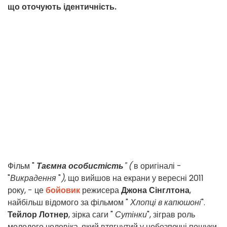
що оточують ідентичність.
Фільм "
Таємна особистість
" (
в оригіналі -
"
Викрадення
"
)
, що вийшов на екрани у вересні 2011
року, - це
бойовик
режисера
Джона Сінглтона
,
найбільш відомого за фільмом "
Хлопці в капюшоні
".
Тейлор Лотнер
, зірка саги "
Сутінки
", зіграв роль
молодого чоловіка, який втягнутий у небезпечні пошуки,