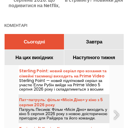
серпень 2026: що
в стрімінгу? Новинки дня
подивитися на Netflix,
Disney+ та Prime Video
КОМЕНТАРІ
Сьогодні
Завтра
На цих вихідних
Наступного тижня
Sterling Point: новий серіал про кохання та
сімейні таємниці виходить на Prime Video
Sterling Point — новий підлітковий серіал за
участю Елли Рубін вийде на Prime Video 5
серпня 2026 року і складатиметься з восьми
серій.
Пат-патруль: фільм «Місія Діно» у кіно з 5
серпня 2026 року
Патруль Песиків: Фільм «Місія Діно» виходить у
кіно 5 серпня 2026 року з новою доісторичною
пригодою для Райдера та його команди.