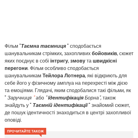
Фільм "
Таємна таємниця
" сподобається
шанувальникам стрімких, захопливих
бойовиків
, сюжет
яких поєднує в собі
інтригу
,
змову
та
швидкісні
перегони
. Фільм особливо сподобається
шанувальникам
Тейлора Лотнера
, які відкриють для
себе його у фізичному амплуа на перехресті між дією
та емоціями. Глядачі, яким сподобалися такі фільми, як
"
Заручниця
"
або
"
Ідентифікація
Борна"
, також
знайдуть у "
Таємній ідентифікації
" знайомий сюжет,
де пошук ідентичності знаходиться в центрі захопливої
оповіді.
ПРОЧИТАЙТЕ ТАКОЖ