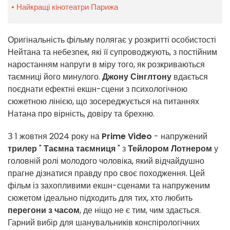
Найкращі кінотеатри Парижа
Оригінальність фільму полягає у розкритті особистості
Нейтана та небезпек, які її супроводжують, з постійним
наростанням напруги в міру того, як розкриваються
таємниці його минулого.
Джону Сінглтону
вдається
поєднати ефектні екшн-сцени з психологічною
сюжетною лінією, що зосереджується на питаннях
Натана про вірність, довіру та брехню.
З 1 жовтня 2024 року на
Prime Video
- напружений
трилер
"
Таємна
таємниця
" з
Тейлором Лотнером
у
головній ролі молодого чоловіка, який відчайдушно
прагне дізнатися правду про своє походження. Цей
фільм із захопливими екшн-сценами та напруженим
сюжетом ідеально підходить для тих, хто любить
перегони з часом
, де ніщо не є тим, чим здається.
Гарний вибір для шанувальників конспірологічних