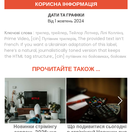
КОРИСНА ІНФОРМАЦІЯ
ДАТИ ТА ГРАФІКИ
Від 1 жовтень 2024
Ключові слова :
трилер
,
трейлер
,
Тейлор Лотнер
,
Лілі Коллінз
,
Prime Video
,
[cin] Путівник трилерів
,
The provided text isn’t
French. If you want a Ukrainian adaptation of this label,
here’s a natural, journalistically toned version that keeps
the HTML tag structure:
,
[cin] путівник по бойовиках
,
бойовик
ПРОЧИТАЙТЕ ТАКОЖ ...
Новинки стрімінгу
Що подивитися сьогодні