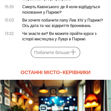
15:35
Смерть Кавінського: де й коли відбудуться
поховання у Парижі?
15:03
Ви хочете побачити папу Лев XIV у Парижі?
Ось дата та час відкриття бронювань
13:22
Чи знаєте ви? Ви можете пройти курси з
історії мистецтва у Луврі в Парижі
Побачити більше
ОСТАННІ МІСТО-КЕРІВНИКИ