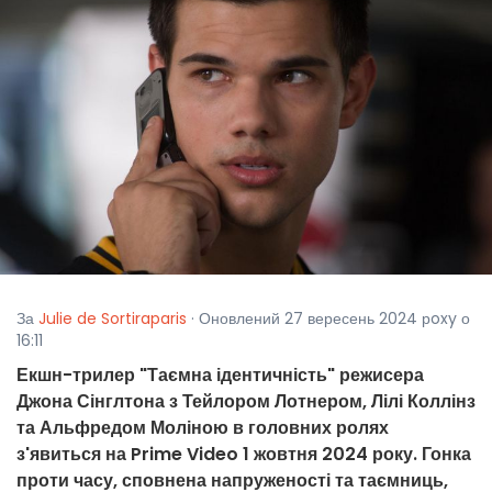
За
Julie de Sortiraparis
· Оновлений 27 вересень 2024 рoxy о
16:11
Екшн-трилер "Таємна ідентичність" режисера
Джона Сінглтона з Тейлором Лотнером, Лілі Коллінз
та Альфредом Моліною в головних ролях
з'явиться на Prime Video 1 жовтня 2024 року. Гонка
проти часу, сповнена напруженості та таємниць,