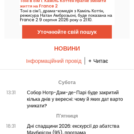
Тоні в сім'ї: Каміль Коттен прагне змінити
життя на France 2
Тоні в сім’ї, драма-комедія з Каміль Коттін,
режисура Натан Амброзьоні, буде показана на
France 2 9 серпня 2026 року о 21:10.
Уточнюйте свій пошук
НОВИНИ
Інформаційний провід
+ Читає
Субота
13:31
Собор Нотр-Дам-де-Парі буде закритий
кілька днів у вересні: чому й яких дат варто
уникати?
П'ятниця
18:31
Дні спадщини 2026: екскурсії до абатства
Маубюісон (95), програма