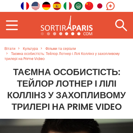
Вітати
Культура
Фільми та серіали
Таємна особистість: Тейлор Лотнер і Лілі Коллінз у захопливому
трилері на Prime Video
ТАЄМНА ОСОБИСТІСТЬ:
ТЕЙЛОР ЛОТНЕР І ЛІЛІ
КОЛЛІНЗ У ЗАХОПЛИВОМУ
ТРИЛЕРІ НА PRIME VIDEO