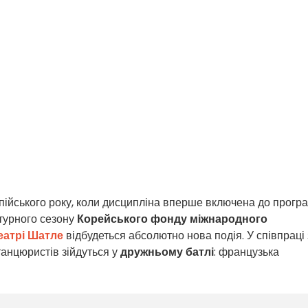
мпійського року, коли дисципліна вперше включена до прогр
ьтурного сезону
Корейського фонду міжнародного
еатрі Шатле
відбудеться абсолютно нова подія. У співпраці 
танцюристів зійдуться у
дружньому батлі
: французька