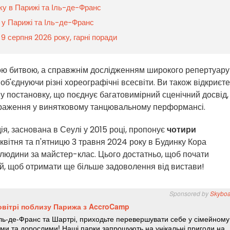
оку в Парижі та Іль-де-Франс
у у Парижі та Іль-де-Франс
а 9 серпня 2026 року, гарні поради
ною битвою, а справжнім дослідженням широкого репертуару
, об'єднуючи різні хореографічні всесвіти. Ви також відкриєте
ну постановку, що поєднує багатовимірний сценічний досвід,
вираження у винятковому танцювальному перформансі.
я, заснована в Сеулі у 2015 році, пропонує
чотири
квітня та п'ятницю 3 травня 2024 року в Будинку Кора
з людини за майстер-клас. Цього достатньо, щоб почати
й, щоб отримати ще більше задоволення від вистави!