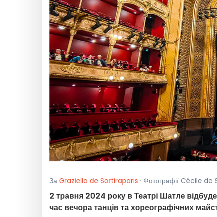
За
Graziella de Sortiraparis
· Фотографії Cécile de S
2 травня 2024 року в Театрі Шатле відбуд
час вечора танців та хореографічних майс