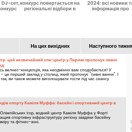
, DJ-сет,
конкурс повертається на
2024: всі новини т
конкурс
регіональні відбори в
інформація про
окрузі
Парижі
Олімпіаду
На цих вихідних
Наступного тижн
тр: цей незвичайний спа-центр у Парижі пропонує пивні
од
сь велнес-концепція, яка неодмінно вам сподобається! У
- це перший заклад у столиці, який пропонує "пивні ванни". І
 так, ви також можете виголошувати тости під час сеансу
те спробувати? У нас є спеціальний код пропозиції для вас!
идів спорту Каміля Муффа: басейн і спортивний центр в
Олімпійських ігор, водний центр Каміля Муффа у Форті
ращив спортивну інфраструктуру регіону завдяки басейну
зміру та фітнес-зоні.