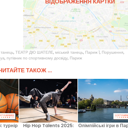
ВІДОБРАЖЕННЯ КАРТКИ
 танець
,
ТЕАТР ДЮ ШАТЕЛЕ
,
міський танець
,
Париж 1
,
Порушення
,
уа
,
путівник по спортивному досвіду
,
Париж
ИТАЙТЕ ТАКОЖ ...
: турнір
Hip Hop Talents 2025:
Олімпійські ігри в Па