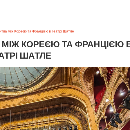
тва між Кореєю та Францією в Театрі Шатле
МІЖ КОРЕЄЮ ТА ФРАНЦІЄЮ 
АТРІ ШАТЛЕ