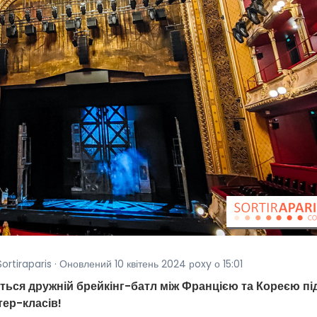
ortiraparis · Оновлений 10 квітень 2024 рoxy о 15:01
еться дружній брейкінг-батл між Францією та Кореєю пі
тер-класів!