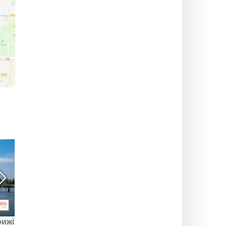
рижі
Париж 2024: історія,
Нолі, корейські ігри: