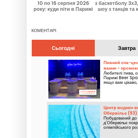
10 по 16 серпня 2026
з баскетболу 3х3
року: куди піти в Парижі
шоу з танців та 
протягом насиченого
данків у 18-му 
тижня
КОМЕНТАРІ
Сьогодні
Завтра
Пивний спа-цен
ванни - промок
Любителі пива, о
Парижі Beer Spa 
якщо вам цікаво,
релаксації. Хоче
Центр водних в
Обервільє (93)
Побудований до 
д'Обервільє пок
олімпійського ро