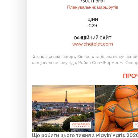
75001
Paris 1
Планувальник маршрутів
ЦІНИ
€29
ОФІЦІЙНИЙ САЙТ
www.chatelet.com
Ключові слова :
спорт
,
Хіп-хоп
,
танцювати
,
сучасний
танцювальне шоу гіда
,
Район Сен-Жермен-л'Осерр
ПРОЧ
Що робити цього тижня з
Playin'Paris 2026