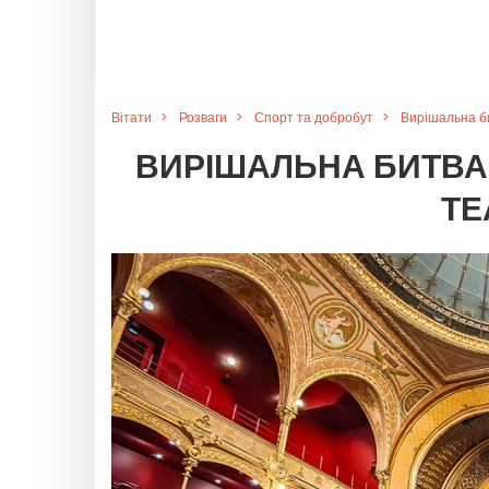
Вітати
Розваги
Спорт та добробут
Вирішальна би
ВИРІШАЛЬНА БИТВА 
ТЕ