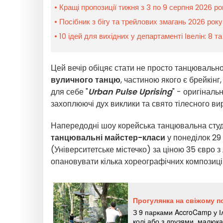
Кращі пропозиції тижня з 3 по 9 серпня 2026 р
Посібник з бігу та трейлових змагань 2026 рок
10 ідей для вихідних у департаменті Івелін: 8 т
Цей вечір обіцяє стати не просто танцюваль
вуличного танцю
, частиною якого є брейкінг
для себе "
Urban Pulse Uprising
" - оригіналь
захоплюючі дух виклики та свято тілесного 
Напередодні шоу корейська танцювальна студі
танцювальні майстер-класи
у понеділок 29 
(Університетське містечко) за ціною 35 євро 
опановувати кілька хореографічних композиці