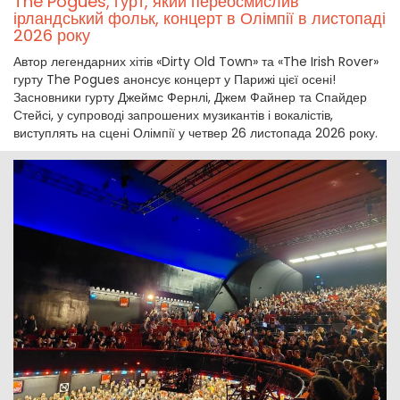
The Pogues, гурт, який переосмислив
ірландський фольк, концерт в Олімпії в листопаді
2026 року
Автор легендарних хітів «Dirty Old Town» та «The Irish Rover»
гурту The Pogues анонсує концерт у Парижі цієї осені!
Засновники гурту Джеймс Фернлі, Джем Файнер та Спайдер
Стейсі, у супроводі запрошених музикантів і вокалістів,
виступлять на сцені Олімпії у четвер 26 листопада 2026 року.