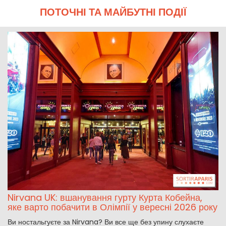
ПОТОЧНІ ТА МАЙБУТНІ ПОДІЇ
Nirvana UK: вшанування гурту Курта Кобейна,
яке варто побачити в Олімпії у вересні 2026 року
Ви ностальгуєте за Nirvana? Ви все ще без упину слухаєте