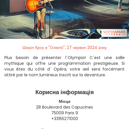
Шеріл Кроу в "Олімпії", 27 червня 2024 року
Plus besoin de présenter l´Olympia! C´est une salle
mythique qui offre une programmation prestigieuse. Si
vous êtes du côté d´ Opéra, votre œil sera forcément
attiré par le nom lumineux inscrit sur la devanture.
Корисна інформація
Місце
28 Boulevard des Capucines
75009 Paris 9
+33155271000