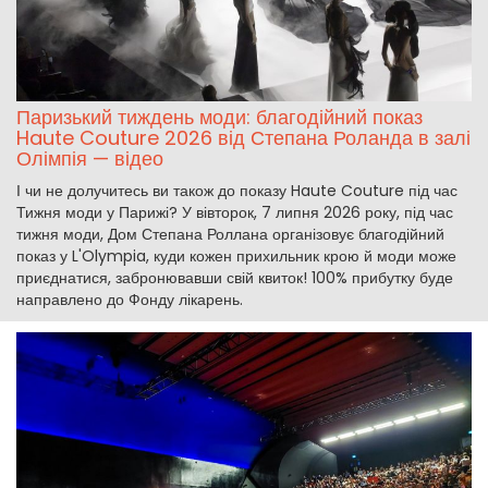
Паризький тиждень моди: благодійний показ
Haute Couture 2026 від Степана Роланда в залі
Олімпія — відео
І чи не долучитесь ви також до показу Haute Couture під час
Тижня моди у Парижі? У вівторок, 7 липня 2026 року, під час
тижня моди, Дом Степана Роллана організовує благодійний
показ у L'Olympia, куди кожен прихильник крою й моди може
приєднатися, забронювавши свій квиток! 100% прибутку буде
направлено до Фонду лікарень.