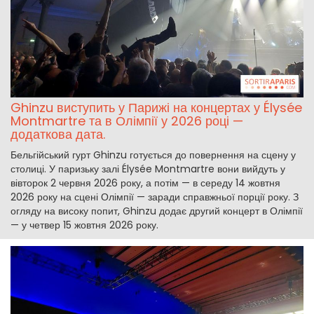
Ghinzu виступить у Парижі на концертах у Élysée
Montmartre та в Олімпії у 2026 році —
додаткова дата.
Бельгійський гурт Ghinzu готується до повернення на сцену у
столиці. У паризьку залі Élysée Montmartre вони вийдуть у
вівторок 2 червня 2026 року, а потім — в середу 14 жовтня
2026 року на сцені Олімпії — заради справжньої порції року. З
огляду на високу попит, Ghinzu додає другий концерт в Олімпії
— у четвер 15 жовтня 2026 року.