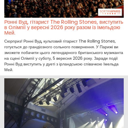
Ронні Вуд, гітарист The Rolling Stones, виступить
в Олімпії у вересні 2026 року разом із Імельдою
Мей.
Сюрприз! Ронні Вуд, культовий гітарист The Rolling Stones,
готується до грандіозного сольного повернення. У Парижі ви
зможете побачити цього легендарного британського музиканта
на сцені Олімпії у суботу, 5 вересня 2026 року. Заради події
Ронні Вуд виступить у дуеті з ірландською співачкою Імельда
Мей.