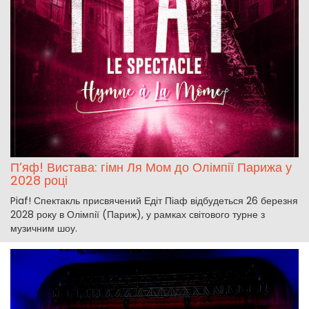
П’яф! Вистава: гімн Ля Мом до Олімпії Парижа у
2028 році
Piaf! Спектакль присвячений Едіт Піаф відбудеться 26 березня
2028 року в Олімпії (Париж), у рамках світового турне з
музичним шоу.