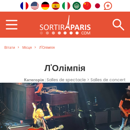
Вітати
Місця
Л'Олімпія
Л'Олімпія
Категорія :
Salles de spectacle > Salles de concert
<
>