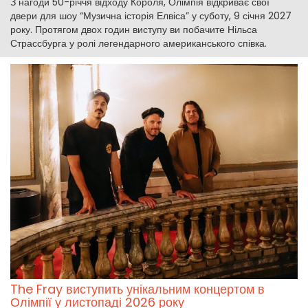
З нагоди 50-річчя відходу Короля, Олімпія відкриває свої
двери для шоу “Музична історія Елвіса” у суботу, 9 січня 2027
року. Протягом двох годин виступу ви побачите Нільса
Страссбурга у ролі легендарного американського співка.
The Fray виступить унікальним концертом в
Олімпії у листопаді 2026 року