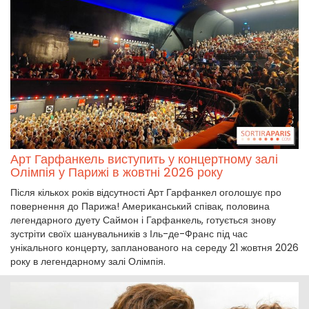
Арт Гарфанкель виступить у концертному залі
Олімпія у Парижі в жовтні 2026 року
Після кількох років відсутності Арт Гарфанкел оголошує про
повернення до Парижа! Американський співак, половина
легендарного дуету Саймон і Гарфанкель, готується знову
зустріти своїх шанувальників з Іль-де-Франс під час
унікального концерту, запланованого на середу 21 жовтня 2026
року в легендарному залі Олімпія.