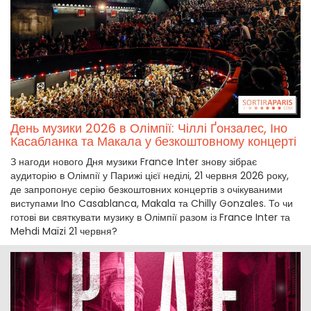
День музики 2026 в Олімпії: Чіллі Ґонзалес, Іно
Касабланка та Макала у безкоштовному концерті
З нагоди нового Дня музики France Inter знову зібрає
аудиторію в Олімпії у Парижі цієї неділі, 21 червня 2026 року,
де запропонує серію безкоштовних концертів з очікуваними
виступами Ino Casablanca, Makala та Chilly Gonzales. То чи
готові ви святкувати музику в Олімпії разом із France Inter та
Mehdi Maïzi 21 червня?