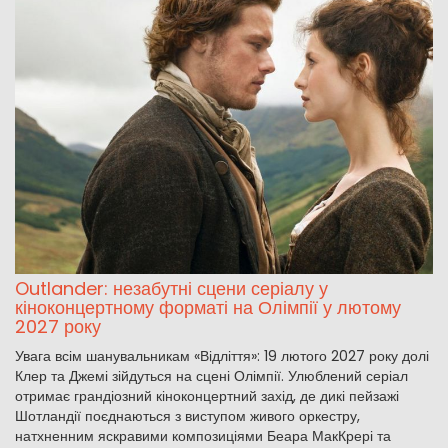
Outlander: незабутні сцени серіалу у
кіноконцертному форматі на Олімпії у лютому
2027 року
Увага всім шанувальникам «Відліття»: 19 лютого 2027 року долі
Клер та Джемі зійдуться на сцені Олімпії. Улюблений серіал
отримає грандіозний кіноконцертний захід, де дикі пейзажі
Шотландії поєднаються з виступом живого оркестру,
натхненним яскравими композиціями Беара МакКрері та