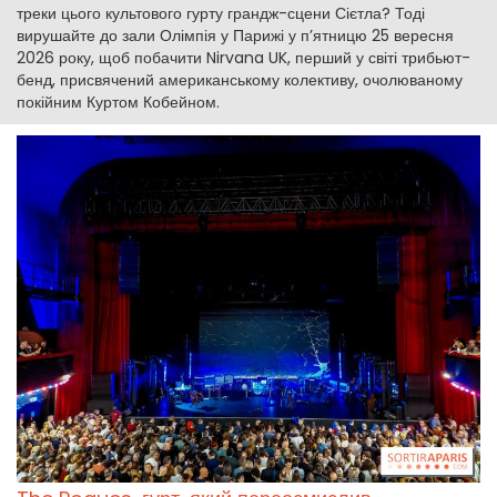
треки цього культового гурту грандж-сцени Сієтла? Тоді
вирушайте до зали Олімпія у Парижі у п’ятницю 25 вересня
2026 року, щоб побачити Nirvana UK, перший у світі трибьют-
бенд, присвячений американському колективу, очолюваному
покійним Куртом Кобейном.