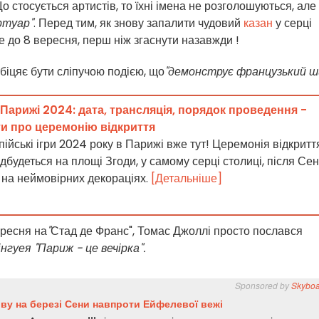
 Що стосується артистів, то їхні імена не розголошуються, але
ртуар"
. Перед тим, як знову запалити чудовий
казан
у серці
ме до 8 вересня, перш ніж згаснути назавжди
!
біцяє бути сліпучою подією, що
"демонструє французький ш
в Парижі 2024: дата, трансляція, порядок проведення -
ти про церемонію відкриття
пійські ігри 2024 року в Парижі вже тут! Церемонія відкритт
ідбудеться на площі Згоди, у самому серці столиці, після Се
ї, на неймовірних декораціях.
[Детальніше]
ересня на
"
Стад де Франс", Томас Джоллі просто послався
гуея "Париж - це вечірка".