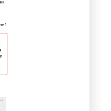
 на
ик"
!
я
ни