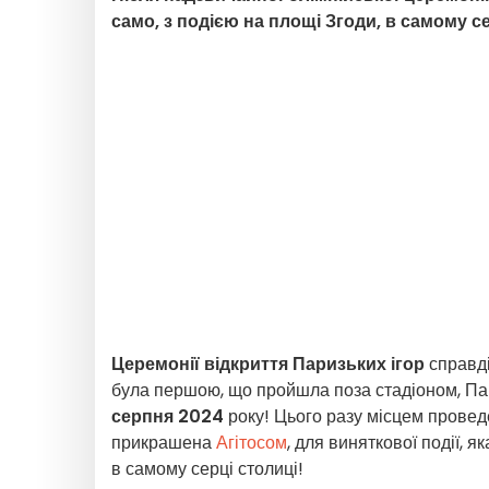
само, з подією на площі Згоди, в самому се
Церемонії відкриття Паризьких ігор
справді
була першою, що пройшла поза стадіоном, Па
серпня 2024
року! Цього разу місцем провед
прикрашена
Агітосом
, для виняткової події, як
в самому серці столиці!