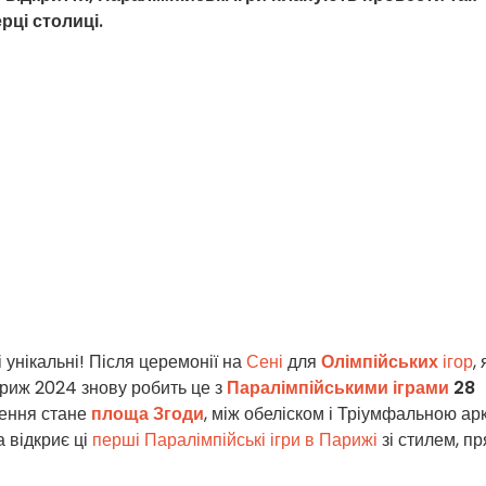
рці столиці.
 унікальні! Після церемонії на
Сені
для
Олімпійських
ігор
,
риж 2024 знову робить це з
Паралімпійськими іграми
28
ення стане
площа Згоди
, між обеліском і Тріумфальною ар
а відкриє ці
перші Паралімпійські ігри в Парижі
зі стилем, п