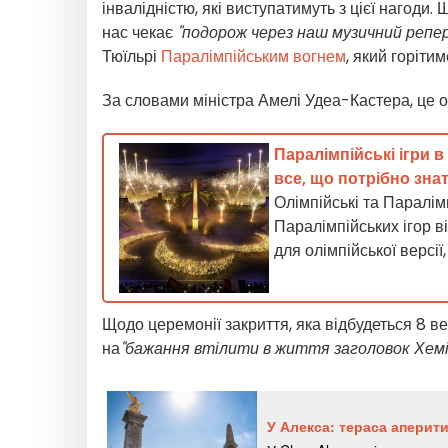
інвалідністю, які виступатимуть з цієї нагоди.
нас чекає
"подорож через наш музичний репе
Тюїльрі
Паралімпійським вогнем
, який горіти
За словами міністра Амелі Удеа-Кастера, це о
Паралімпійські ігри 
все, що потрібно зна
Олімпійські та Паралім
Паралімпійських ігор в
для олімпійської версі
Щодо церемонії закриття, яка відбудеться 8 в
на
"бажання втілити в життя заголовок Хемін