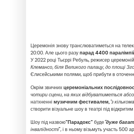
Церемонія знову транслюватиметься на теле
20:00. Але цього разу
парад 4400 паралімпі
У 2022 році Тьєррі Ребуль, режисер церемоній
Клемансо, біля Великого палацу, до площі Зг
Єлисейськими полями, щоб прибути в оточенн
Окрім звичних
церемоніальних послідовно
чотири сцени, на яких відбуватиметься абс
натхненні
музичним фестивалем,
"з кільком
створити візуальне шоу в театрі під відкрит
Шоу під назвою
"Парадокс"
буде
"дуже багат
інвалідності
", і в ньому візьмуть участь 500 ар