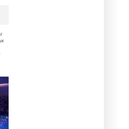
и
их
у