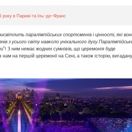
26 року в Парижі та Іль-де-Франс
 висвітлить паралімпійських спортсменів і цінності, які вон
ачів з усього світу навколо унікального духу Паралімпійськ
ли
"! З ним немає жодних сумнівів, що церемонія буде
в нам на першій церемонії на Сені, а також історію, вигадан