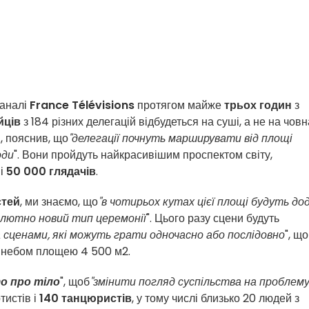
каналі
France Télévisions
протягом майже
трьох годин
з
йців
з 184 різних делегацій відбудеться на суші, а не на човн
, пояснив, що
"делегації почнуть марширувати від площі
оди
". Вони пройдуть найкрасивішим проспектом світу,
і
50 000 глядачів
.
стей
, ми знаємо, що
"в чотирьох кутах цієї площі будуть до
олютно новий тип церемонії
". Цього разу сцени будуть
а сценами, які можуть грати одночасно або послідовно
", щ
им небом площею 4 500 м2.
о про тіло
", щоб
"змінити погляд суспільства на проблем
тистів і
140 танцюристів
, у тому числі близько 20 людей з