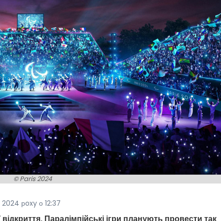
© Paris 2024
 2024 рoxy о 12:37
 відкриття, Паралімпійські ігри планують провести так