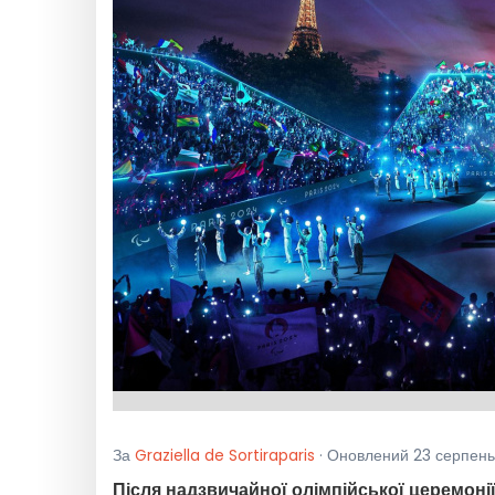
За
Graziella de Sortiraparis
· Оновлений 23 серпень
Після надзвичайної олімпійської церемонії