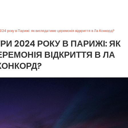
2024 року в Парижі: як виглядатиме церемонія відкриття в Ла Конкорд?
РИ 2024 РОКУ В ПАРИЖІ: ЯК
РЕМОНІЯ ВІДКРИТТЯ В ЛА
КОНКОРД?