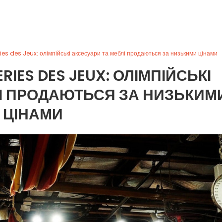
es des Jeux: олімпійські аксесуари та меблі продаються за низькими цінами
RIES DES JEUX: ОЛІМПІЙСЬКІ
І ПРОДАЮТЬСЯ ЗА НИЗЬКИМ
ЦІНАМИ