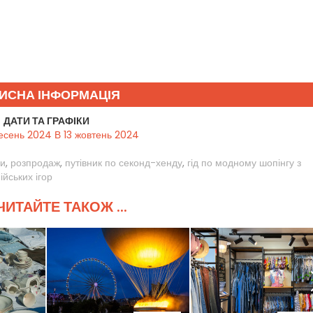
ИСНА ІНФОРМАЦІЯ
ДАТИ ТА ГРАФІКИ
есень 2024 В 13 жовтень 2024
ри
,
розпродаж
,
путівник по секонд-хенду
,
гід по модному шопінгу з
йських ігор
ИТАЙТЕ ТАКОЖ ...