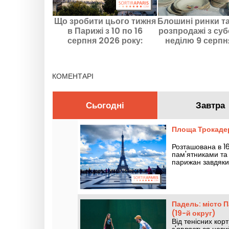
Що зробити цього тижня
Блошині ринки та
в Парижі з 10 по 16
розпродажі з суб
серпня 2026 року:
неділю 9 серпн
головні події
року у Парижі та
Франс — про
вихідних
КОМЕНТАРІ
Сьогодні
Завтра
Площа Трокадер
Розташована в 1
пам'ятниками та 
парижан завдяки
Падель: місто 
(19-й округ)
Від тенісних кор