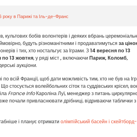
26 року в Парижі та Іль-де-Франс
ів, культових бобів волонтерів і деяких вбрань церемоніаль
, ймовірно, будуть різноманітними і продаватимуться
за цін
нерів і тих, хто ностальгує за Іграми. З
14 вересня по 13
 по 13 жовтня
, у ряді міст
,
включаючи
Париж, Коломб,
дерські аукціони.
і по всій Франції, щоб дати можливість тим, хто не був на Іг
. Що стосується волейбольних сіток та суддівських крісел, во
віла
France Info
Кароліна Луї, менеджер з питань циркулярн
і вже почали привласнювати дрібниці, відриваючи таблички з
табніше і планує отримати
олімпійський басейн і скейтборд-