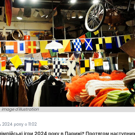
image d'illustration
 2024 рoxy о 11:02
лімпійські ігри 2024 року в Парижі? Протягом наступни