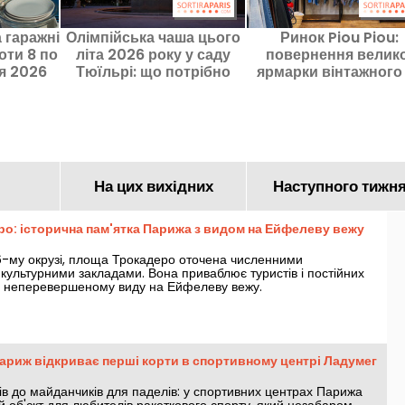
 гаражні
Олімпійська чаша цього
Ринок Piou Piou:
оти 8 по
літа 2026 року у саду
повернення велико
я 2026
Тюїльрі: що потрібно
ярмарки вінтажного
 Іль-де-
знати
секонд-хенду – від 2
грама
10€
На цих вихідних
Наступного тижн
о: історична пам'ятка Парижа з видом на Ейфелеву вежу
6-му окрузі, площа Трокадеро оточена численними
культурними закладами. Вона приваблює туристів і постійних
 неперевершеному виду на Ейфелеву вежу.
Париж відкриває перші корти в спортивному центрі Ладумег
тів до майданчиків для паделів: у спортивних центрах Парижа