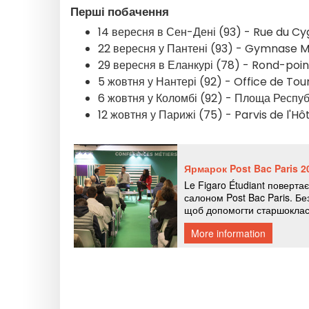
Перші побачення
14 вересня в Сен-Дені (93) - Rue du C
22 вересня у Пантені (93) - Gymnase 
29 вересня в Еланкурі (78) - Rond-poin
5 жовтня у Нантері (92) - Office de To
6 жовтня у Коломбі (92) - Площа Респуб
12 жовтня у Парижі (75) - Parvis de l'Hôt