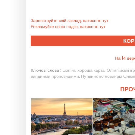
Зареєструйте свій заклад, натисніть тут
Рекламуйте свою подію, натисніть тут
КОР
На 14 вер
Ключові слова :
шопінг
,
хороша карта
,
Олімпійські іг
вигідними пропозиціями
,
Путівник по новинам Олімпі
ПРОЧ