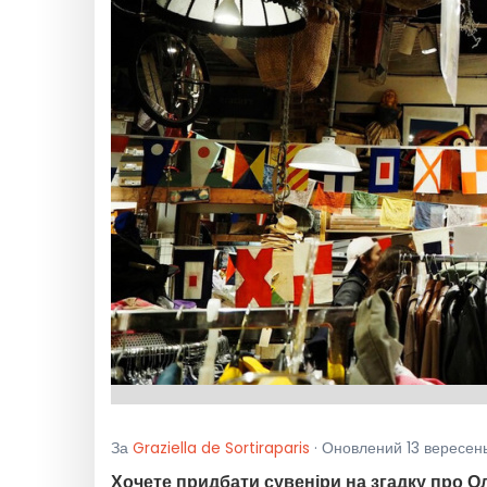
За
Graziella de Sortiraparis
· Оновлений 13 вересень
Хочете придбати сувеніри на згадку про О