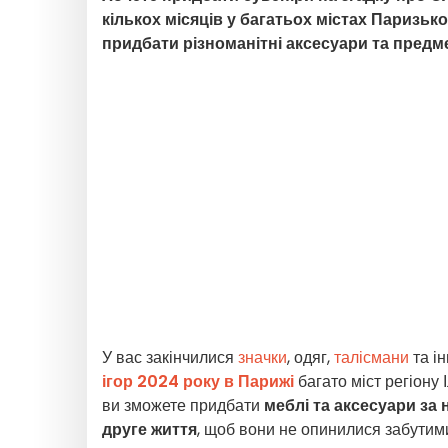
кількох місяців у багатьох містах Паризьк
придбати різноманітні аксесуари та предме
У вас закінчилися
значки
, одяг,
талісмани
та і
ігор 2024 року в Парижі
багато міст регіону
ви зможете придбати
меблі та аксесуари за
друге життя
, щоб вони не опинилися забутими 