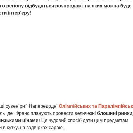
ого регіону відбудуться розпродажі, на яких можна буде
ти інтер'єру!
нші сувеніри? Напередодні
Олімпійських та Паралімпійсь
 Іль-де-Франс планують провести величезні
блошині ринки
 низькими цінами
! Це чудовий спосіб дати цим предметам
в кутку, на задвірках сараю...