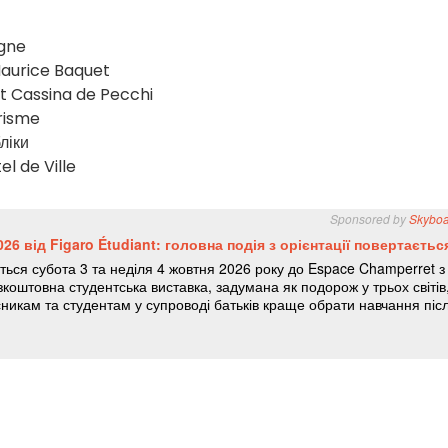
ygne
Maurice Baquet
t Cassina de Pecchi
urisme
ліки
el de Ville