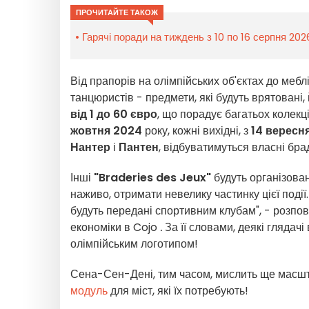
ПРОЧИТАЙТЕ ТАКОЖ
Гарячі поради на тиждень з 10 по 16 серпня 20
Від прапорів на олімпійських об'єктах до мебл
танцюристів - предмети, які будуть врятовані
від 1 до 60 євро
, що порадує багатьох колекціо
жовтня 2024
року, кожні вихідні, з
14 вересня
Нантер
і
Пантен
, відбуватимуться власні бра
Інші
"Braderies des Jeux"
будуть організован
наживо, отримати невелику частинку цієї події
будуть передані спортивним клубам", - розпо
економіки в Cojo
.
За її словами, деякі глядач
олімпійським логотипом!
Сена-Сен-Дені, тим часом, мислить ще масш
модуль
для міст, які їх потребують!