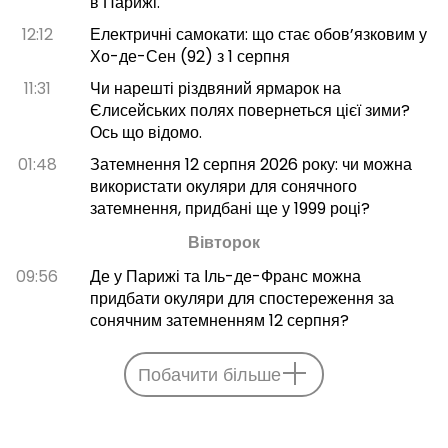
в Парижі.
12:12
Електричні самокати: що стає обов’язковим у
Хо-де-Сен (92) з 1 серпня
11:31
Чи нарешті різдвяний ярмарок на
Єлисейських полях повернеться цієї зими?
Ось що відомо.
01:48
Затемнення 12 серпня 2026 року: чи можна
використати окуляри для сонячного
затемнення, придбані ще у 1999 році?
Вівторок
09:56
Де у Парижі та Іль-де-Франс можна
придбати окуляри для спостереження за
сонячним затемненням 12 серпня?
Побачити більше