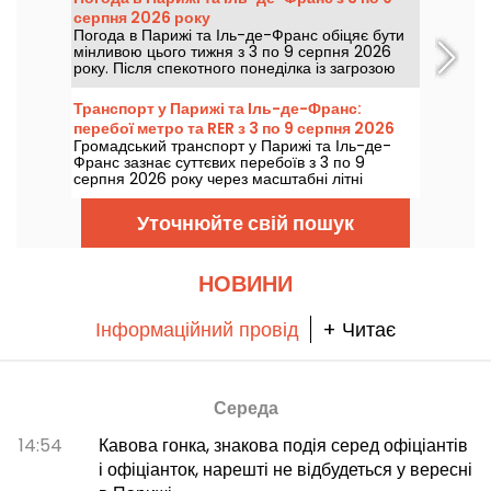
серпня 2026 року
Погода в Парижі та Іль-де-Франс обіцяє бути
мінливою цього тижня з 3 по 9 серпня 2026
року. Після спекотного понеділка із загрозою
гроз температура повільно знижуватиметься,
перш ніж на вихідні повернеться тепла та
Транспорт у Парижі та Іль-де-Франс:
сонячна погода.
перебої метро та RER з 3 по 9 серпня 2026
Громадський транспорт у Парижі та Іль-де-
року
Франс зазнає суттєвих перебоїв з 3 по 9
серпня 2026 року через масштабні літні
роботи, які дуже сильно позначаться на
окремих лініях, згідно з даними RATP та SNCF.
Уточнюйте свій пошук
НОВИНИ
Інформаційний провід
+ Читає
Середа
14:54
Кавова гонка, знакова подія серед офіціантів
і офіціанток, нарешті не відбудеться у вересні