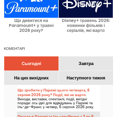
Що дивитися на
Disney+ травень 2026:
Paramount+ у травні
новинки фільмів і
2
2026 року?
серіалів, які варто
подивитися цього місяця
п
КОМЕНТАРІ
Сьогодні
Завтра
На цих вихідних
Наступного тижня
Що зробити у Парижі цього четверга, 6
серпня 2026 року? Події, які не варто
Виходи, виставки, спектаклі, події, вигідні
пропускати
поради: ось ідеї для відвідувань у Парижі та
Іль-де-Франс у четвер, 6 серпня 2026 року.
Погода в Парижі та Іль-де-Франс з 3 по 9