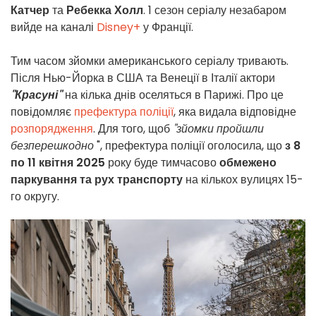
Катчер
та
Ребекка Холл
. 1 сезон серіалу незабаром
вийде на каналі
Disney+
у Франції.
Тим часом зйомки американського серіалу тривають.
Після Нью-Йорка в США та Венеції в Італії актори
"Красуні"
на кілька днів оселяться в Парижі. Про це
повідомляє
префектура поліції
, яка видала відповідне
розпорядження
. Для того, щоб
"зйомки пройшли
безперешкодно
", префектура поліції оголосила, що
з 8
по 11 квітня 2025
року буде тимчасово
обмежено
паркування та рух транспорту
на кількох вулицях 15-
го округу.