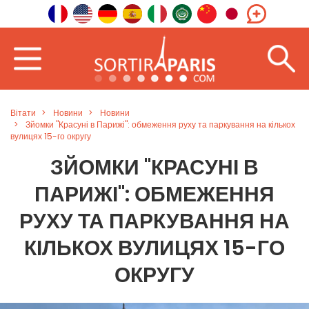
Вітати
Новини
Новини
Зйомки "Красуні в Парижі": обмеження руху та паркування на кількох
вулицях 15-го округу
ЗЙОМКИ "КРАСУНІ В
ПАРИЖІ": ОБМЕЖЕННЯ
РУХУ ТА ПАРКУВАННЯ НА
КІЛЬКОХ ВУЛИЦЯХ 15-ГО
ОКРУГУ