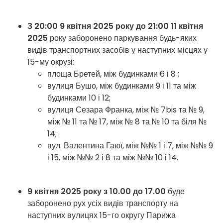
З 20:00 9 квітня 2025 року до 21:00 11 квітня
2025
року заборонено паркування будь-яких
видів транспортних засобів у наступних місцях у
15-му окрузі:
площа Бретей, між будинками 6 і 8 ;
вулиця Бушо, між будинками 9 і 11 та між
будинками 10 і 12;
вулиця Сезара Франка, між № 7bis та № 9,
між № 11 та № 17, між № 8 та № 10 та біля №
14;
вул. Валентина Гаюї, між №№ 1 і 7, між №№ 9
і 15, між №№ 2 і 8 та між №№ 10 і 14.
9 квітня 2025 року з 10.00 до 17.00
буде
заборонено рух усіх видів транспорту на
наступних вулицях 15-го округу Парижа