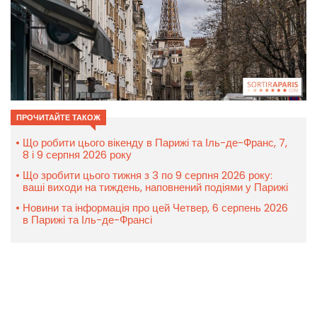
ПРОЧИТАЙТЕ ТАКОЖ
Що робити цього вікенду в Парижі та Іль-де-Франс, 7,
8 і 9 серпня 2026 року
Що зробити цього тижня з 3 по 9 серпня 2026 року:
ваші виходи на тиждень, наповнений подіями у Парижі
Новини та інформація про цей Четвер, 6 серпень 2026
в Парижі та Іль-де-Франсі