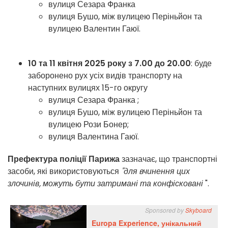
вулиця Сезара Франка
вулиця Бушо, між вулицею Періньйон та
вулицею Валентин Гаюї.
10 та 11 квітня 2025 року з 7.00 до 20.00
: буде
заборонено рух усіх видів транспорту на
наступних вулицях 15-го округу
вулиця Сезара Франка ;
вулиця Бушо, між вулицею Періньйон та
вулицею Рози Бонер;
вулиця Валентина Гаюї.
Префектура поліції Парижа
зазначає, що транспортні
засоби, які використовуються
"для вчинення цих
злочинів, можуть бути затримані та конфісковані
".