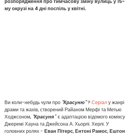
розпорядження про тимчасову зміну вулиць у 15-
му окрузі на 4 дні поспіль у квітні.
Ви коли-небудь чули про
"Красуню"
?
Серіал
у жанрі
драми та жахів, створений Райаном Мерфі та Метью
Ходжсоном,
"Красуня
" є адаптацією відомого коміксу
Джеремі Хауна та Джейсона А. Хьорлі. Херлі. У
головних ролях -
Еван Пітерс
,
Ентоні Рамос
,
Ештон