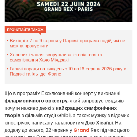
ПРОЧИТАЙТЕ ТАКОЖ
Вихідні з 7 по 9 серпня у Парижі: програма подій, які не
можна пропустити
Хлопчик і чапля: зворушлива історія горя та
самопізнання Хаяо Міядзакі
Гарячі поради на тиждень з 10 по 16 серпня 2026 року в
Парижі та Іль-де-Франс
Що в програмі? Ексклюзивний концерт у виконанні
філармонічного оркестру
, який запрошує глядачів
почути наживо деякі з
найкращих симфонічних
творів
з фільмів студії Ghibli, а також музику з відомих
кінострічок, написану талановитим
Джо Хісаїші
. На
додачу до всього, 22 червня у
Grand
Rex під час цього