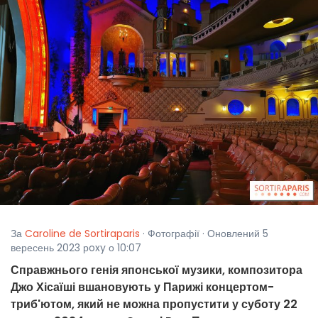
За
Caroline de Sortiraparis
· Фотографії · Оновлений 5
вересень 2023 рoxy о 10:07
Справжнього генія японської музики, композитора
Джо Хісаїші вшановують у Парижі концертом-
триб'ютом, який не можна пропустити у суботу 22