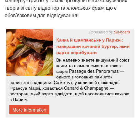
концерту-триб'юту також прозвучить низка музичних
творів зі світу відеоігор та
японських
драм
, що є
обов'язковим для відвідування!