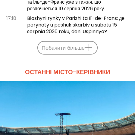
та Іль-де-Франс уже з тижня, що
розпочнеться 10 серпня 2026 року.
17:18
Błoshyni rynky v Parizhi ta Ilʹ-de-Frans: де
porynaty u poshuk skarbiv u subotu 15
serpnia 2026 roku, denʹ Uspinnya?
Побачити більше
ОСТАННІ МІСТО-КЕРІВНИКИ