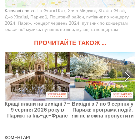
Ключові слова :
Le Grand Rex
,
Хаяо Міядзакі
,
Studio Ghibli
,
Джо Хісаїші
,
Париж 2
,
Поштовий район
,
путівник по концерту
2024
,
Париж
,
концерт червень 2024
,
путівник по концертам
класичної музики
,
путівник по кіно, музиці та концертам
ПРОЧИТАЙТЕ ТАКОЖ ...
Кращі плани на вихідні 7–
Вихідні з 7 по 9 серпня у
P
9 серпня 2026 року в
Парижі: програма подій,
Парижі та Іль-де-Франс
які не можна пропустити
КОМЕНТАРІ