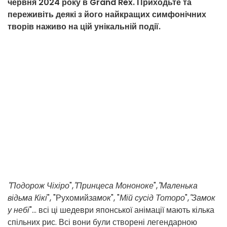
червня 2024 року в Grand Rex. Приходьте та
переживіть деякі з його найкращих симфонічних
творів наживо на цій унікальній події.
"Подорож Чіхіро
",
"Принцеса Мононоке
",
"Маленька
відьма Кікі
", "Рухомий
замок
", "
Мій сусід Тоторо
",
"Замок
у небі
"... всі ці шедеври японської анімації мають кілька
спільних рис. Всі вони були створені легендарною