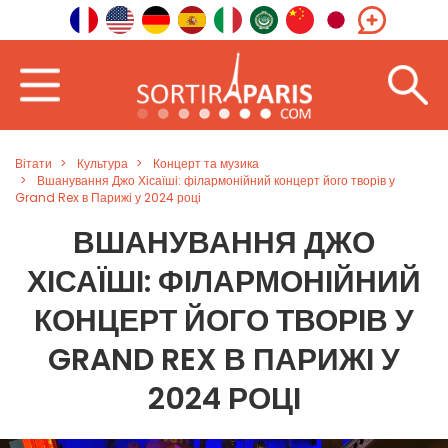
Вітати
Культура
Концерт та музика
Вшанування Джо Хісаїші: філармонійний концерт його творів у
Grand Rex в Парижі у 2024 році
ВШАНУВАННЯ ДЖО
ХІСАЇШІ: ФІЛАРМОНІЙНИЙ
КОНЦЕРТ ЙОГО ТВОРІВ У
GRAND REX В ПАРИЖІ У
2024 РОЦІ