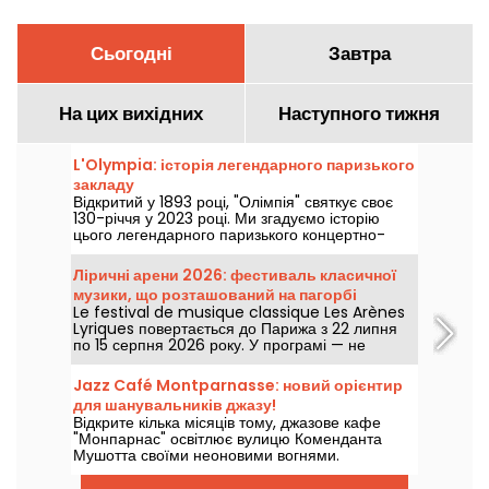
Сьогодні
Завтра
На цих вихідних
Наступного тижня
L'Olympia: історія легендарного паризького
закладу
Відкритий у 1893 році, "Олімпія" святкує своє
130-річчя у 2023 році. Ми згадуємо історію
цього легендарного паризького концертно-
розважального майданчика, який бачив таких
зірок, як Едіт Піаф, Жак Брель, Барбара та
Ліричні арени 2026: фестиваль класичної
Джонні Халлідей, а також Біллі Холідей, "Бітлз"
музики, що розташований на пагорбі
та "Роллінг Стоунз".
Le festival de musique classique Les Arènes
Монмартр.
Lyriques повертається до Парижа з 22 липня
по 15 серпня 2026 року. У програмі — не
менше ніж 16 концертів у Арені Монмартр,
ідилічний майданчик для прослуховування
Jazz Café Montparnasse: новий орієнтир
великих класиків.
для шанувальників джазу!
Відкрите кілька місяців тому, джазове кафе
"Монпарнас" освітлює вулицю Коменданта
Мушотта своїми неоновими вогнями.
Всередині на вас чекає джаз та смачна їжа....