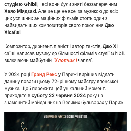
студією Ghibli
, і всі вони були зняті беззаперечним
Хаяо Міядзакі
. Але це ще не все: за музикою до всіх
цих успішних анімаційних фільмів стоїть один з
найвидатніших композиторів свого покоління
Джо
Хісаїші
.
Композитор, диригент, піаніст і автор текстів,
Джо Хі
саїші написав музику до більшості фільмів студії Ghibli,
включаючи майбутній
"Хлопчик і
чапля".
У 2024 році
Гранд Рекс
у
Парижі вирішив віддати
данину поваги цьому 72-річному майстру японської
музики. Щоб пережити цей унікальний момент,
приходьте в
суботу 22 червня 2024
року на
знаменитий майданчик на Великих бульварах у Парижі.