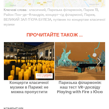
Ключові слова :
класичний
,
Паризька філармонія
,
Париж 19
,
Район Пон-де-Фландрія
,
концерт-гід філармонії
,
Париж
,
ВЕЛИКИЙ ЗАЛ П'ЄРА БУЛЕЗА
,
путівник по концертам класичної
музики
ПРОЧИТАЙТЕ ТАКОЖ ...
Концерти класичної
Паризька філармонія:
музики в Парижі: не
наш тест VR-досвіду
можна пропустити
Playing with Fire з Юєю
Ван
КОМЕНТАРІ