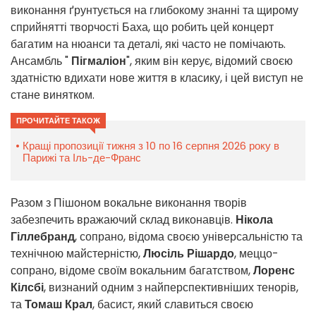
виконання ґрунтується на глибокому знанні та щирому
сприйнятті творчості Баха, що робить цей концерт
багатим на нюанси та деталі, які часто не помічають.
Ансамбль "
Пігмаліон
", яким він керує, відомий своєю
здатністю вдихати нове життя в класику, і цей виступ не
стане винятком.
ПРОЧИТАЙТЕ ТАКОЖ
Кращі пропозиції тижня з 10 по 16 серпня 2026 року в
Парижі та Іль-де-Франс
Разом з Пішоном вокальне виконання творів
забезпечить вражаючий склад виконавців.
Нікола
Гіллебранд
, сопрано, відома своєю універсальністю та
технічною майстерністю,
Люсіль Рішардо
, меццо-
сопрано, відоме своїм вокальним багатством,
Лоренс
Кілсбі
, визнаний одним з найперспективніших тенорів,
та
Томаш Крал
, басист, який славиться своєю