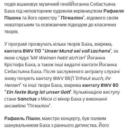
подія вшановує музичний геній
Йоганна Себастьяна
Баха під неповторним художнім керівництвом
Рафаеля
Пішона
та його оркестру "
Пігмаліон
", відомого своїм
новаторським та освіжаючим підходом до класичних
творів.
У програмі прозвучать кілька творів Баха, зокрема,
кантата BWV 110 "
Unser Mund sei voll Lachens
", за
якою слідує
"Mit Weinen hebt sich'an
" Йоганна
Крістофа Баха, а також інші видатні кантати Йоганна
Себастьяна Баха. Після заслуженого антракту слухачі
знову почують кантату BWV 66/1
"Erfreut euch, ihr
Herzen
" та інші твори Баха, зокрема
кантату BWV 80
"
Ein feste Burg ist unser Gott
". Кульмінацією виступу
стане
Sanctus
з Меси сі мінор Баха у виконанні
ансамблю "Пігмаліон".
Рафаель Пішон
, маестро концерту, був палким
шанувальником Баха з раннього дитинства. Його