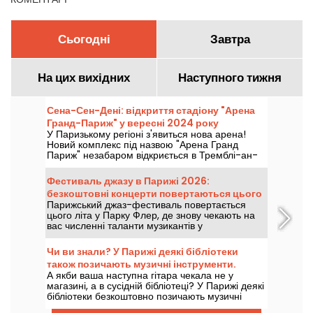
Сьогодні
Завтра
На цих вихідних
Наступного тижня
Сена-Сен-Дені: відкриття стадіону "Арена
Гранд-Париж" у вересні 2024 року
У Паризькому регіоні з'явиться нова арена!
Новий комплекс під назвою "Арена Гранд
Париж" незабаром відкриється в Тремблі-ан-
Франс, що в департаменті Сена-Сен-Дені, і
матиме два зали на 7 000 та 2 000 місць. Ми
Фестиваль джазу в Парижі 2026:
розповімо вам все про нього.
безкоштовні концерти повертаються цього
Парижський джаз-фестиваль повертається
літа у Parc Floral — програма
цього літа у Парку Флер, де знову чекають на
вас численні таланти музикантів у
мальовничому природному оточенні. Ось
розклад безкоштовних концертів, які варто
Чи ви знали? У Парижі деякі бібліотеки
відкривати з 24 червня по 6 вересня 2026
також позичають музичні інструменти.
року!
А якби ваша наступна гітара чекала не у
магазині, а в сусідній бібліотеці? У Парижі деякі
бібліотеки безкоштовно позичають музичні
інструменти — щоб їх відкрити для себе,