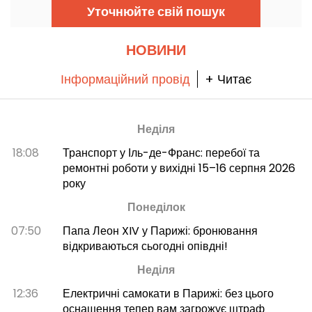
повернутися до гри або просто наважитися
Уточнюйте свій пошук
спробувати.
НОВИНИ
Інформаційний провід
+ Читає
Неділя
18:08
Транспорт у Іль-де-Франс: перебої та
ремонтні роботи у вихідні 15–16 серпня 2026
року
Понеділок
07:50
Папа Леон XIV у Парижі: бронювання
відкриваються сьогодні опівдні!
Неділя
12:36
Електричні самокати в Парижі: без цього
оснащення тепер вам загрожує штраф