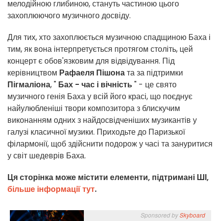
мелодійною глибиною, стануть частиною цього
захоплюючого музичного досвіду.
Для тих, хто захоплюється музичною спадщиною Баха і
тим, як вона інтерпретується протягом століть, цей
концерт є обов'язковим для відвідування. Під
керівництвом
Рафаеля Пішона
та за підтримки
Пігмаліона
, "
Бах - час і вічність
" - це свято
музичного генія Баха у всій його красі, що поєднує
найулюбленіші твори композитора з блискучим
виконанням одних з найдосвідченіших музикантів у
галузі класичної музики. Приходьте до Паризької
філармонії, щоб здійснити подорож у часі та зануритися
у світ шедеврів Баха.
Ця сторінка може містити елементи, підтримані ШІ,
більше інформації тут
.