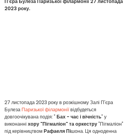
П'єра Булеза Паризької філармонії 27 листопада
2023 року.
27 листопада 2023 року в розкішному Залі П'єра
Булеза
Паризької філармонії
відбудеться
довгоочікувана подія: "
Бах - час і вічність
" у
виконанні
хору "Пігмаліон" та оркестру
"Пігмаліон"
під керівництвом
Рафаеля Пі
шона. Ця одноденна