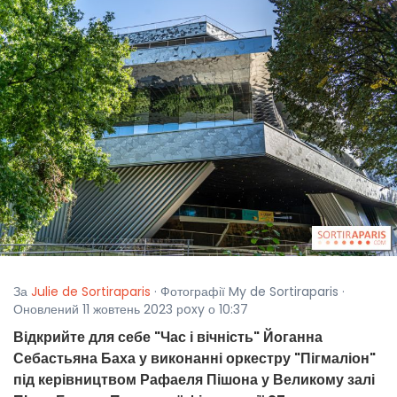
За
Julie de Sortiraparis
· Фотографії My de Sortiraparis ·
Оновлений 11 жовтень 2023 рoxy о 10:37
Відкрийте для себе "Час і вічність" Йоганна
Себастьяна Баха у виконанні оркестру "Пігмаліон"
під керівництвом Рафаеля Пішона у Великому залі