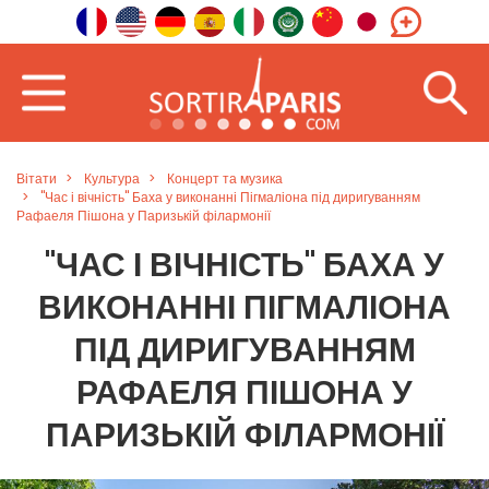
Вітати
Культура
Концерт та музика
"Час і вічність" Баха у виконанні Пігмаліона під диригуванням
Рафаеля Пішона у Паризькій філармонії
"ЧАС І ВІЧНІСТЬ" БАХА У
ВИКОНАННІ ПІГМАЛІОНА
ПІД ДИРИГУВАННЯМ
РАФАЕЛЯ ПІШОНА У
ПАРИЗЬКІЙ ФІЛАРМОНІЇ