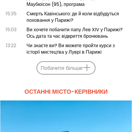
Маубюісон (95), програма
15:35
Смерть Кавінського: де й коли відбудуться
поховання у Парижі?
15:03
Ви хочете побачити папу Лев XIV у Парижі?
Ось дата та час відкриття бронювань
13:22
Чи знаєте ви? Ви можете пройти курси з
історії мистецтва у Луврі в Парижі
Побачити більше
ОСТАННІ МІСТО-КЕРІВНИКИ