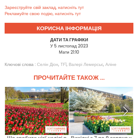
Зареєструйте свій заклад, натисніть тут
Рекламуйте свою подію, натисніть тут
КОРИСНА ІНФОРМАЦІЯ
ДАТИ ТА ГРАФІКИ
У 5 листопад 2023
Мати 21:10
Ключові слова :
Селін Діон
,
TF1
,
Валері Лемерсьє
,
Аліне
ПРОЧИТАЙТЕ ТАКОЖ ...