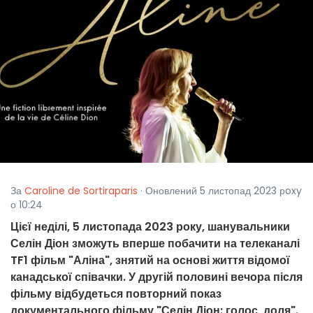
За
Caroline de Sortiraparis
· Оновлений 5 листопад 2023 рoxy
о 10:24
Цієї неділі, 5 листопада 2023 року, шанувальники
Селін Діон зможуть вперше побачити на телеканалі
TF1 фільм "Аліна", знятий на основі життя відомої
канадської співачки. У другій половині вечора після
фільму відбудеться повторний показ
документального фільму "Селін Діон: голос, доля".