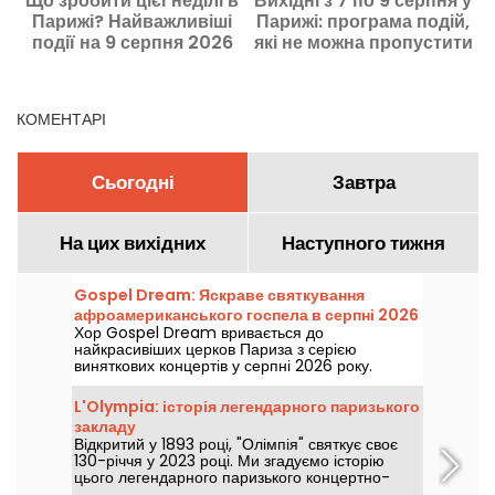
Що зробити цієї неділі в
Вихідні з 7 по 9 серпня у
Парижі? Найважливіші
Парижі: програма подій,
події на 9 серпня 2026
які не можна пропустити
року
КОМЕНТАРІ
Сьогодні
Завтра
На цих вихідних
Наступного тижня
Gospel Dream: Яскраве святкування
афроамериканського госпела в серпні 2026
Хор Gospel Dream вривається до
року у Парижі.
найкрасивіших церков Париза з серією
виняткових концертів у серпні 2026 року.
Унікальний музичний досвід, який святкує
надію, єдність та стійкість крізь автентичні співи
L'Olympia: історія легендарного паризького
Афроамериканської церкви.
закладу
Відкритий у 1893 році, "Олімпія" святкує своє
130-річчя у 2023 році. Ми згадуємо історію
цього легендарного паризького концертно-
розважального майданчика, який бачив таких