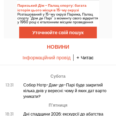
зірок, як Едіт Піаф, Жак Брель, Барбара та
Паризький Дім - Палац спорту: багата
Джонні Халлідей, а також Біллі Холідей, "Бітлз"
історія цього місця в 15-му окрузі
та "Роллінг Стоунз".
Розташований у 15-му окрузі Парижа, Палац
спорту "Дом де Парі" з моменту свого відкриття
у 1960 році є еталонним місцем проведення
концертів. Відкрийте для себе дивовижну і
багату історію цього місця, де виступали
Уточнюйте свій пошук
Джонні Халлідей, Рей Чарльз, The Rolling
Stones і The Beatles!
НОВИНИ
Інформаційний провід
+ Читає
Субота
13:31
Собор Нотр-Дам-де-Парі буде закритий
кілька днів у вересні: чому й яких дат варто
уникати?
П'ятниця
18:31
Дні спадщини 2026: екскурсії до абатства