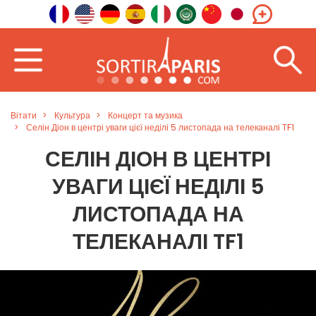
Вітати
Культура
Концерт та музика
Селін Діон в центрі уваги цієї неділі 5 листопада на телеканалі TF1
СЕЛІН ДІОН В ЦЕНТРІ
УВАГИ ЦІЄЇ НЕДІЛІ 5
ЛИСТОПАДА НА
ТЕЛЕКАНАЛІ TF1