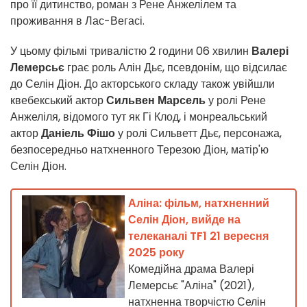
про її дитинство, роман з Рене Анжелілем та
проживання в Лас-Вегасі.
У цьому фільмі тривалістю 2 години 06 хвилин
Валері
Лемерсьє
грає роль Алін Дьє, псевдонім, що відсилає
до Селін Діон. До акторського складу також увійшли
квебекський актор
Сильвен Марсель
у ролі Рене
Анжеліля, відомого тут як Гі Клод, і монреальський
актор
Даніель Фішо
у ролі Сильветт Дьє, персонажа,
безпосередньо натхненного Терезою Діон, матір'ю
Селін Діон.
Аліна: фільм, натхненний
Селін Діон, вийде на
телеканалі TF1 21 вересня
2025 року
Комедійна драма Валері
Лемерсьє "Аліна" (2021),
натхненна творчістю Селін