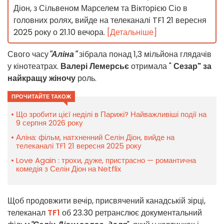
Діон, з Сільвеном Марселем та Вікторією Сіо в
головних ролях, вийде на телеканалі TF1 21 вересня
2025 року о 21.10 вечора.
[Детальніше]
Свого часу
"Аліна"
зібрала понад 1,3 мільйона глядачів
у кінотеатрах.
Валері Лемерсьє
отримала "
Сезар" за
найкращу жіночу
роль.
ПРОЧИТАЙТЕ ТАКОЖ
Що зробити цієї неділі в Парижі? Найважливіші події на
9 серпня 2026 року
Аліна: фільм, натхненний Селін Діон, вийде на
телеканалі TF1 21 вересня 2025 року
Love Again : трохи, дуже, пристрасно — романтична
комедія з Селін Діон на Netflix
Щоб продовжити вечір, присвячений канадській зірці,
телеканал
TF1
об 23.30 ретранслює документальний