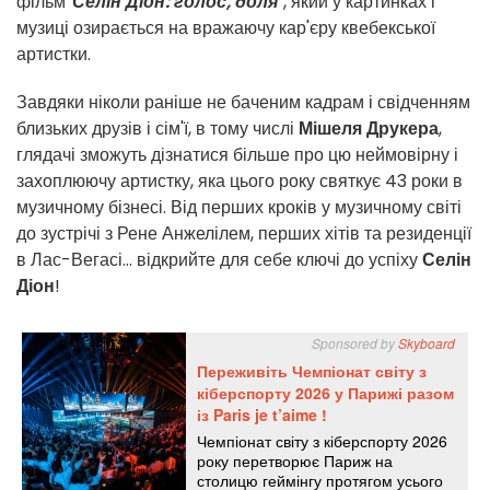
фільм
"Селін Діон: голос, доля
", який у картинках і
музиці озирається на вражаючу кар'єру квебекської
артистки.
Завдяки ніколи раніше не баченим кадрам і свідченням
близьких друзів і сім'ї, в тому числі
Мішеля Друкера
,
глядачі зможуть дізнатися більше про цю неймовірну і
захоплюючу артистку, яка цього року святкує 43 роки в
музичному бізнесі. Від перших кроків у музичному світі
до зустрічі з Рене Анжелілем, перших хітів та резиденції
в Лас-Вегасі... відкрийте для себе ключі до успіху
Селін
Діон
!