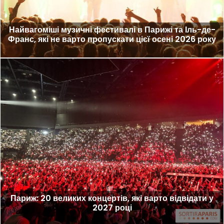
Найвагоміші музичні фестивалі в Парижі та Іль-де-
Франс, які не варто пропускати цієї осені 2026 року
Париж: 20 великих концертів, які варто відвідати у
2027 році