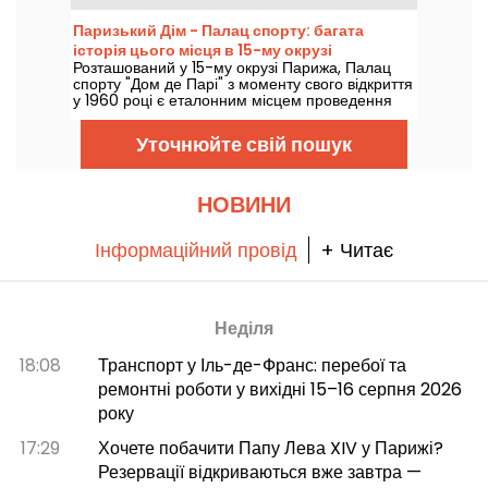
Франс, що в департаменті Сена-Сен-Дені, і
матиме два зали на 7 000 та 2 000 місць. Ми
Паризький Дім - Палац спорту: багата
розповімо вам все про нього.
історія цього місця в 15-му окрузі
Розташований у 15-му окрузі Парижа, Палац
спорту "Дом де Парі" з моменту свого відкриття
у 1960 році є еталонним місцем проведення
концертів. Відкрийте для себе дивовижну і
багату історію цього місця, де виступали
Уточнюйте свій пошук
Джонні Халлідей, Рей Чарльз, The Rolling
Stones і The Beatles!
НОВИНИ
Інформаційний провід
+ Читає
Неділя
18:08
Транспорт у Іль-де-Франс: перебої та
ремонтні роботи у вихідні 15–16 серпня 2026
року
17:29
Хочете побачити Папу Лева XIV у Парижі?
Резервації відкриваються вже завтра —