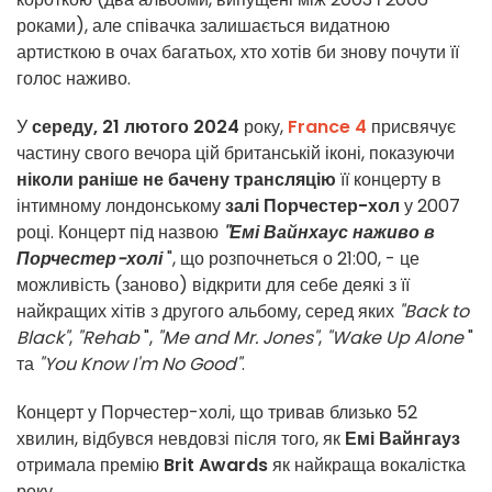
роками), але співачка залишається видатною
артисткою в очах багатьох, хто хотів би знову почути її
голос наживо.
У
середу, 21 лютого 2024
року,
France 4
присвячує
частину свого вечора цій британській іконі, показуючи
ніколи раніше не бачену трансляцію
її концерту в
інтимному лондонському
залі Порчестер-хол
у 2007
році. Концерт під назвою
"Емі Вайнхаус наживо в
Порчестер-холі
", що розпочнеться о 21:00, - це
можливість (заново) відкрити для себе деякі з її
найкращих хітів з другого альбому, серед яких
"Back to
Black"
,
"Rehab
",
"Me and Mr. Jones"
,
"Wake Up Alone
"
та
"You Know I'm No Good"
.
Концерт у Порчестер-холі, що тривав близько 52
хвилин, відбувся невдовзі після того, як
Емі Вайнгауз
отримала премію
Brit Awards
як найкраща вокалістка
року.