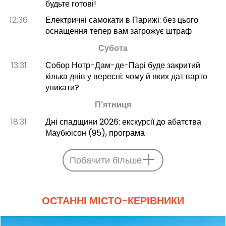
будьте готові!
12:36
Електричні самокати в Парижі: без цього
оснащення тепер вам загрожує штраф
Субота
13:31
Собор Нотр-Дам-де-Парі буде закритий
кілька днів у вересні: чому й яких дат варто
уникати?
П'ятниця
18:31
Дні спадщини 2026: екскурсії до абатства
Маубюісон (95), програма
Побачити більше
ОСТАННІ МІСТО-КЕРІВНИКИ