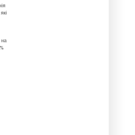
нія
 які
 на
2%