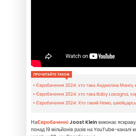
ПРОЧИТАЙТЕ ТАКОЖ
Євробачення 2024: хто така Анджеліна Манго, к
Євробачення 2024: хто така Baby Lasagna, хо
Євробачення 2024: Хто такий Немо, швейцарс
На
Євробаченні
Joost Klein
виконає яскраву
понад 19 мільйонів разів на YouTube-каналі к