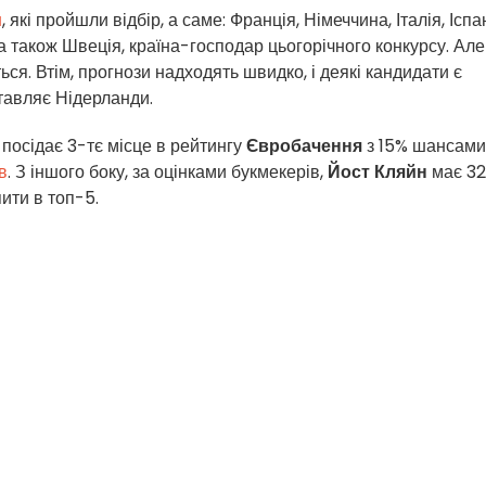
н
, які пройшли відбір, а саме: Франція, Німеччина, Італія, Іспа
 а також Швеція, країна-господар цьогорічного конкурсу. Але
ься. Втім, прогнози надходять швидко, і деякі кандидати є
тавляє Нідерланди.
 посідає 3-тє місце в рейтингу
Євробачення
з 15% шансами
в
. З іншого боку, за оцінками букмекерів,
Йост Кляйн
має 3
ити в топ-5.