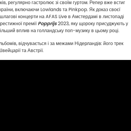
оків, регулярно гастролює зі своїм гуртом. Репер вже встиг
країни, включаючи Lowlands та Pinkpop. Як доказ своєї
ншлагові концерти на AFAS Live в Амстердамі в листопаді
престижної премії
Popprijs
2023, яку щороку присуджують у
ільший вплив на голландську поп-музику в цьому році.
альбомів, відчувається і за межами Нідерландів: його трек
вейцарії та Австрії.