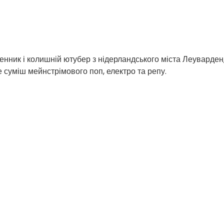
енник і колишній ютубер з нідерландського міста Леуварден
 суміш мейнстрімового поп, електро та репу.