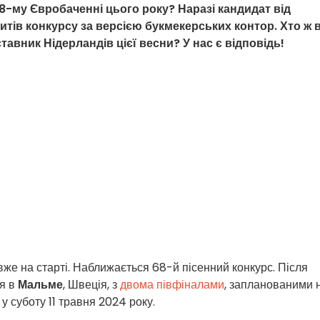
68-му Євробаченні цього року? Наразі кандидат від
тів конкурсу за версією букмекерських контор. Хто ж в
тавник Нідерландів цієї весни? У нас є відповідь!
же на старті. Наближається 68-й пісенний конкурс. Після
ся в
Мальме
, Швеція, з
двома півфіналами
, запланованими 
 у суботу 11 травня 2024 року.