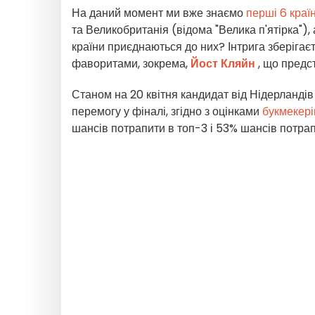
На даний момент ми вже знаємо
перші 6 краї
та Великобританія (відома "Велика п'ятірка"),
країни приєднаються до них? Інтрига зберігаєт
фаворитами, зокрема,
Йост Кляйн
, що предс
Станом на 20 квітня кандидат від Нідерландів
перемогу у фіналі, згідно з оцінками
букмекері
шансів потрапити в топ-3 і 53% шансів потрап