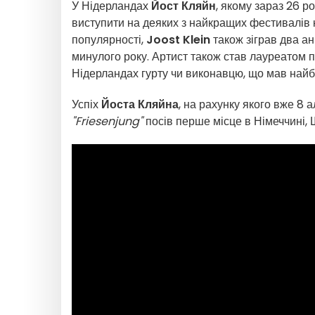
У Нідерландах
Йост Кляйн
, якому зараз 26 р
виступити на деяких з найкращих фестивалів 
популярності,
Joost Klein
також зіграв два а
минулого року. Артист також став лауреатом 
Нідерландах гурту чи виконавцю, що мав найб
Успіх
Йоста Кляйна
, на рахунку якого вже 8 
"Friesenjung"
посів перше місце в Німеччині, Ш