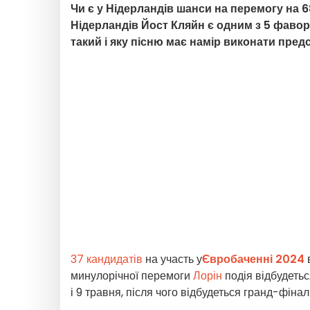
Чи є у Нідерландів шанси на перемогу на 
Нідерландів Йост Кляйн є одним з 5 фавори
такий і яку пісню має намір виконати предс
37 кандидатів
на участь у
Євробаченні 2024
в
минулорічної перемоги
Лорін
подія відбудеть
і 9 травня, після чого відбудеться гранд-фінал