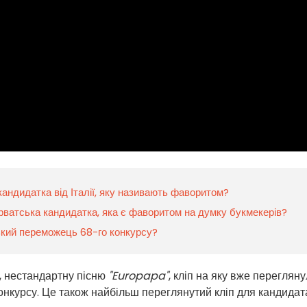
андидатка від Італії, яку називають фаворитом?
рватська кандидатка, яка є фаворитом на думку букмекерів?
ький переможець 68-го конкурсу?
, нестандартну пісню
"Europapa"
, кліп на яку вже переглян
онкурсу. Це також найбільш переглянутий кліп для кандидат