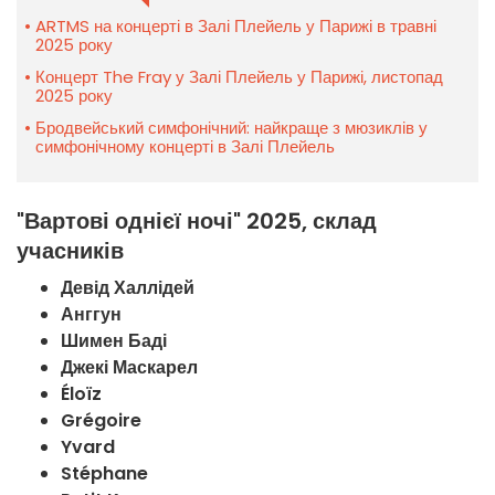
ARTMS на концерті в Залі Плейель у Парижі в травні
2025 року
Концерт The Fray у Залі Плейель у Парижі, листопад
2025 року
Бродвейський симфонічний: найкраще з мюзиклів у
симфонічному концерті в Залі Плейель
"Вартові однієї ночі" 2025, склад
учасників
Девід Халлідей
Анггун
Шимен Баді
Джекі Маскарел
Éloïz
Grégoire
Yvard
Stéphane