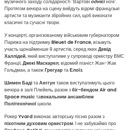
музичного заходу солідарності "Вартові
однієї
ночі".
Протягом вечора на сцену вийдуть відомі французькі
артисти та музиканти збройних сил, щоб виконати
класичні та сучасні твори.
У концерті, організованому військовим губернатором
Парижа на підтримку
Bleuet de France
, візьмуть
участь щонайменше 9 артистів, серед яких
Девід
Халлідей
, який виступатиме у супроводі оркестру ВМС
Франції,
Джекі Маскарел
, відомий піаніст Жан-Жак
Гольдман, а також
Грегуар
та
Елоїз
.
Шимен Баді
та
Анггун
також виступатимуть цього
вечора в залі Плейель, разом з
біг-бендом Air and
Space music
та
вокальним ансамблем
Політехнічної
школи.
Рокер
Yvard
виконає авторську пісню разом з
піхотним духовим оркестром
. І не забуваймо про