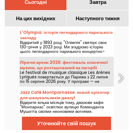
Сьогодні
Завтра
На цих вихідних
Наступного тижня
L'Olympia: історія легендарного паризького
закладу
Відкритий у 1893 році, "Олімпія" святкує своє
130-річчя у 2023 році. Ми згадуємо історію
цього легендарного паризького концертно-
розважального майданчика, який бачив таких
зірок, як Едіт Піаф, Жак Брель, Барбара та
Ліричні арени 2026: фестиваль класичної
Джонні Халлідей, а також Біллі Холідей, "Бітлз"
музики, що розташований на пагорбі
та "Роллінг Стоунз".
Le festival de musique classique Les Arènes
Монмартр.
Lyriques повертається до Парижа з 22 липня
по 15 серпня 2026 року. У програмі — не
менше ніж 16 концертів у Арені Монмартр,
ідилічний майданчик для прослуховування
Jazz Café Montparnasse: новий орієнтир
великих класиків.
для шанувальників джазу!
Відкрите кілька місяців тому, джазове кафе
"Монпарнас" освітлює вулицю Коменданта
Мушотта своїми неоновими вогнями.
Всередині на вас чекає джаз та смачна їжа....
Уточнюйте свій пошук