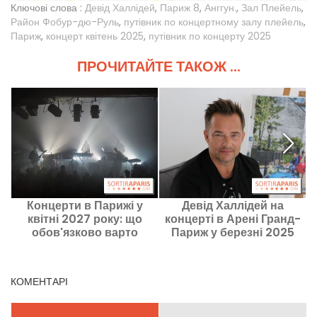
Ключові слова :
Девід Халлідей
,
Париж 8
,
Анггун.
,
Зал Плейель
,
Район Фобур-дю-Руль
,
путівник по концертному залу плейель
,
Париж
,
концерт квітень 2025
,
путівник по концерту 2025
ПРОЧИТАЙТЕ ТАКОЖ ...
Концерти в Парижі у
Девід Халлідей на
квітні 2027 року: що
концерті в Арені Гранд-
к
обов'язково варто
Париж у березні 2025
П
відвідати
року
КОМЕНТАРІ