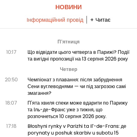
НОВИНИ
Інформаційний провід
+ Читає
П'ятниця
10:17
Що відвідати цього четверга в Парижі? Події
та вигідні пропозиції на 13 серпня 2026 року
Четвер
20:50
Чемпіонат з плавання: після забруднення
Сени вуглеводнями — чи під загрозою самі
змагання?
18:07
П'ята хвиля спеки може вдарити по Парижу
та Іль-де-Франс уже з тижня, що
розпочнеться 10 серпня 2026 року.
17:18
Błoshyni rynky v Parizhi ta Ilʹ-de-Frans: де
porynaty u poshuk skarbiv u subotu 15