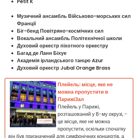
Petit K
Музичний ансамбль Військово-морських сил
Франції
Біг-бенд Повітряно-космічних сил
Вокальний ансамбль Політехнічної школи
Духовий оркестр піхотного оркестру
Багад де Ланн Біхуе
Академія ірландського танцю Azur
Духовий оркестр Jubal Orange Brass
Плейель: місце, яке не
можна пропустити в
ПарижіЗал
Плейель у Парижі,
розташований у 8-му окрузі, -
це місце, яке не можна
пропустити, оскільки спочатку
він був призначений для симфонічних концертів, а