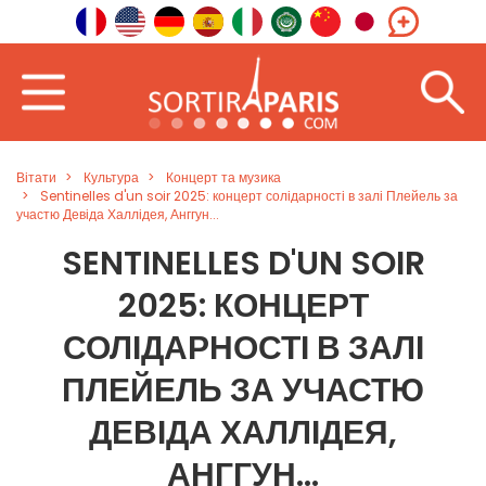
Вітати
Культура
Концерт та музика
Sentinelles d'un soir 2025: концерт солідарності в залі Плейель за
участю Девіда Халлідея, Анггун...
SENTINELLES D'UN SOIR
2025: КОНЦЕРТ
СОЛІДАРНОСТІ В ЗАЛІ
ПЛЕЙЕЛЬ ЗА УЧАСТЮ
ДЕВІДА ХАЛЛІДЕЯ,
АНГГУН...