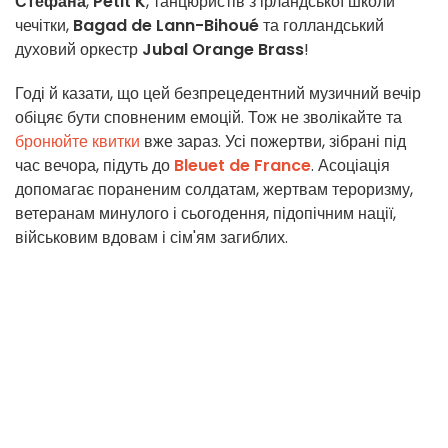
Стефана
,
Petit K
, танцюристів з ірландської школи
чечітки,
Bagad de Lann-Bihoué
та голландський
духовий оркестр
Jubal Orange Brass
!
Годі й казати, що цей безпрецедентний музичний вечір
обіцяє бути сповненим емоцій. Тож не зволікайте та
бронюйте квитки
вже зараз. Усі пожертви, зібрані під
час вечора, підуть до
Bleuet de France
. Асоціація
допомагає пораненим солдатам, жертвам тероризму,
ветеранам минулого і сьогодення, підопічним нації,
військовим вдовам і сім'ям загиблих.