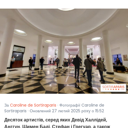
За
Caroline de Sortiraparis
· Фотографії Caroline de
Sortiraparis · Оновлений 27 лютий 2025 рoxy о 15:52
Десяток артистів, серед яких Девід Халлідей,
Анггун, Шимен Баді, Стефан і Грегуар, а також