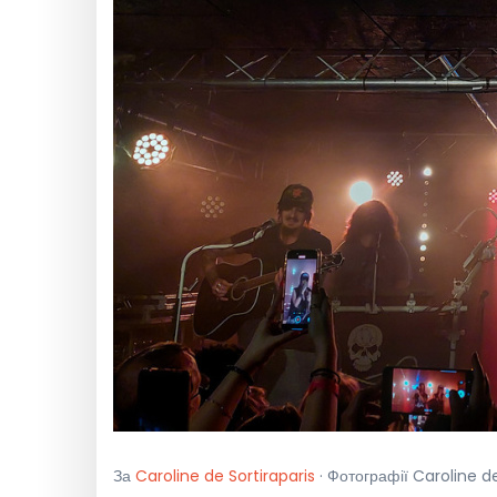
За
Caroline de Sortiraparis
· Фотографії Caroline d