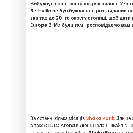
Вибухнув енергією та потряс силою! У чет
Bellevilloise був буквально розгойданий
завітав до 20-го округу столиці, щоб дат
Europe 2. Ми були там і розповідаємо вам
За останні кілька місяців
Shaka Ponk
більше з
а також LDLC Arena в Ліоні, Палац Нікайя в Н
Палац спорту в Греноблі...
Shaka Ponk
знаход