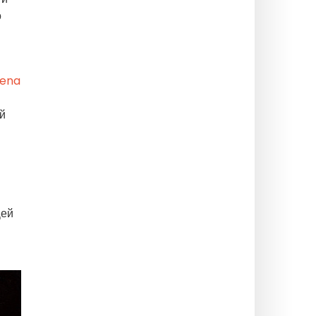
о
rena
ий
Цей