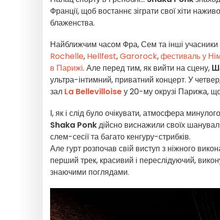
Франції, щоб востаннє зіграти свої хіти нажи
блаженства.
Найближчим часом Фра, Сем та інші учасники
Rochelle
,
Hellfest
,
Garorock
,
фестиваль у Нім
в Парижі
. Але перед тим, як вийти на сцену,
Ш
ультра-інтимний, приватний концерт. У четвер
зал
La Bellevilloise
у 20-му окрузі Парижа, щоб
І, як і слід було очікувати, атмосфера минулог
Shaka Ponk
дійсно виснажили своїх шанувальн
слем-сесії та багато кенгуру-стрибків.
Але гурт розпочав свій виступ з ніжного вико
перший трек, красивий і переслідуючий, викон
знаючими поглядами.