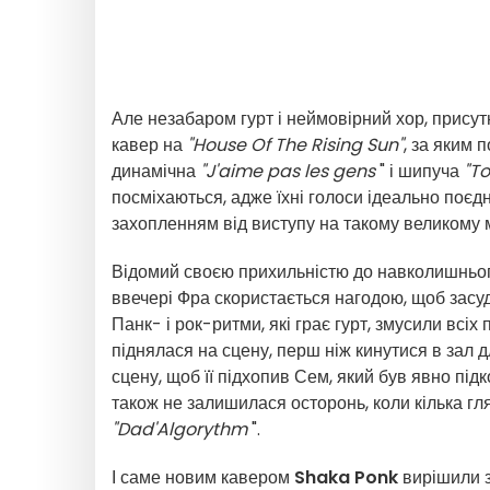
Але незабаром гурт і неймовірний хор, присут
кавер на
"House Of The Rising Sun"
, за яким 
динамічна
"J'aime pas les gens
" і шипуча
"To
посміхаються, адже їхні голоси ідеально поєд
захопленням від виступу на такому великому 
Відомий своєю прихильністю до навколишнього
ввечері Фра скористається нагодою, щоб засуди
Панк- і рок-ритми, які грає гурт, змусили всі
піднялася на сцену, перш ніж кинутися в зал д
сцену, щоб її підхопив Сем, який був явно під
також не залишилася осторонь, коли кілька гля
"Dad'Algorythm
".
І саме новим кавером
Shaka Ponk
вирішили з