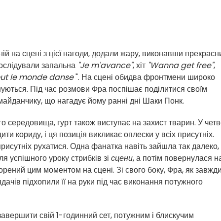
ній на сцені з цієї нагоди, додали жару, виконавши прекрасн
послідували запальна
"Je m'avance"
, хіт
"Wanna get free"
,
ut le monde danse
". На сцені обидва фронтмени широко
нуються. Під час розмови Фра поспішає поділитися своїм
майданчику, що нагадує йому ранні дні Шаки Понк.
 середовища, гурт також виступає на захист тварин. У чет
ти кориду, і ця позиція викликає оплески у всіх присутніх.
х присутніх рухатися. Одна фанатка навіть зайшла так далеко,
ля успішного уроку стрибків зі
сцени
, а потім повернулася н
корений цим моментом на сцені. Зі свого боку, Фра, як завжди
дачів підхопили її на руки під час виконання потужного
авершити свій 1-годинний сет, потужним і блискучим