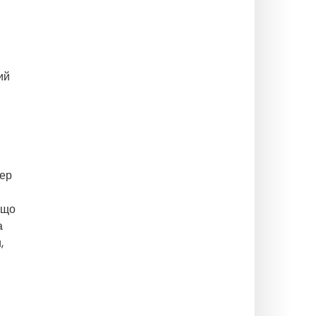
ий
вер
 що
а
,