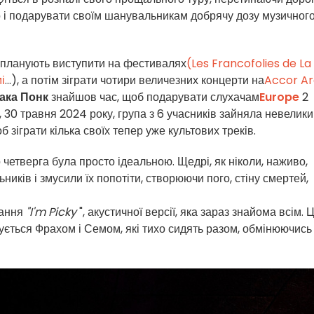
во і подарувати своїм шанувальникам добрячу дозу музичног
 планують виступити на фестивалях
(Les Francofolies de La
і
...), а потім зіграти чотири величезних концерти на
Accor A
ака Понк
знайшов час, щоб подарувати слухачам
Europe
2
, 30 травня 2024 року, група з 6 учасників зайняла невелик
 зіграти кілька своїх тепер уже культових треків.
о четверга була просто ідеальною. Щедрі, як ніколи, наживо,
иків і змусили їх попотіти, створюючи пого, стіну смертей,
нання
"I'm Picky
", акустичної версії, яка зараз знайома всім. 
ується Фрахом і Семом, які тихо сидять разом, обмінюючись