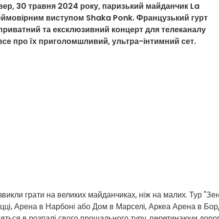
вер, 30 травня 2024 року, паризький майданчик La
 неймовірним виступом Shaka Ponk. Французький гурт
и приватний та ексклюзивний концерт для телеканалу
 все про їх приголомшливий, ультра-інтимний сет.
викли грати на великих майданчиках, ніж на малих. Тур "Зені
іцці, Арена в Нарбоні або Дом в Марселі, Аркеа Арена в Бор
яться в розпалі свого прощального туру, перетинаючи доро