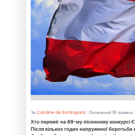
За
Caroline de Sortiraparis
· Оновлений 18 травень 
Хто переміг на 69-му пісенному конкурсі Є
Після кількох годин напруженої боротьби