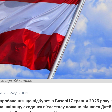
Image d'illustration
2025 рoxy о 01:14
вробачення, що відбувся в Базелі 17 травня 2025 року?
 на найвищу сходинку п'єдесталу пошани піднявся Джей