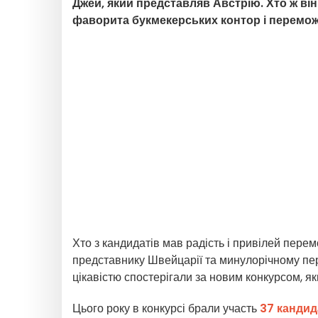
Джей, який представляв Австрію. Хто ж ві
фаворита букмекерських контор і перемож
Хто з кандидатів мав радість і привілей пере
представнику Швейцарії та минулорічному п
цікавістю спостерігали за новим конкурсом, я
Цього року в конкурсі брали участь
37 кандид