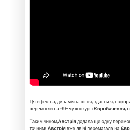
Ця ефектна, динамічна пісня, здається, підкорил
перемогли на 69-му конкурсі
Євробачення
, 
Таким чином,
Австрія
додала ще одну перемогу
точним!
Австрія
вже двічі перемагала на
Євр