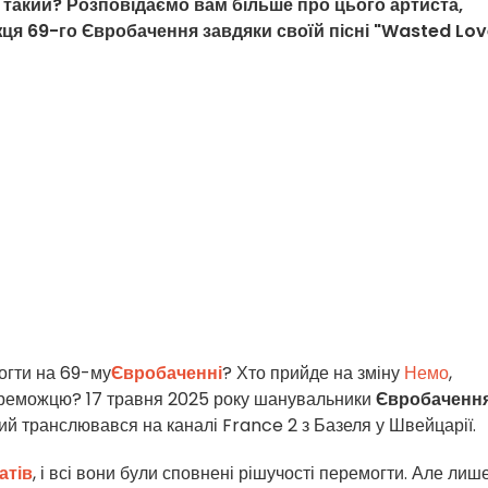
н такий? Розповідаємо вам більше про цього артиста,
ця 69-го Євробачення завдяки своїй пісні "Wasted Lov
могти на 69-му
Євробаченні
? Хто прийде на зміну
Немо
,
ереможцю? 17 травня 2025 року шанувальники
Євробаченн
кий транслювався на каналі France 2 з Базеля у Швейцарії.
атів
, і всі вони були сповнені рішучості перемогти. Але лиш