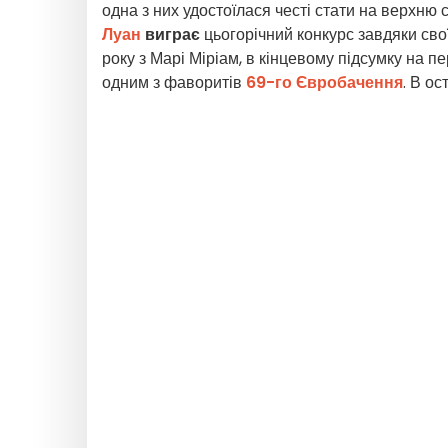
одна з них удостоїлася честі стати на верхню
Луан
виграє
цьогорічний конкурс завдяки сво
року з Марі Міріам, в кінцевому підсумку на 
одним з фаворитів
69-го Євробачення
. В о