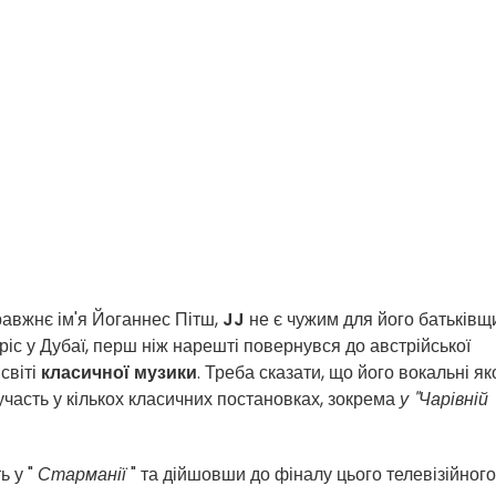
авжнє ім'я Йоганнес Пітш,
JJ
не є чужим для його батьківщ
иріс у Дубаї, перш ніж нарешті повернувся до австрійської
світі
класичної музики
. Треба сказати, що його вокальні як
часть у кількох класичних постановках, зокрема
у "Чарівній
ь у "
Старманії
" та дійшовши до фіналу цього телевізійного