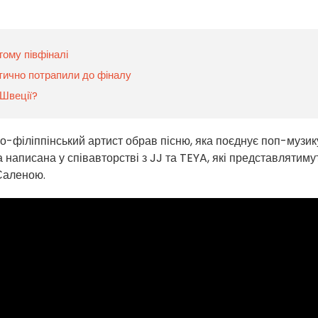
гому півфіналі
атично потрапили до фіналу
 Швеції?
о-філіппінський артист обрав пісню, яка поєднує поп-музик
 написана у співавторстві з JJ та TEYA, які представлятиму
 Саленою.