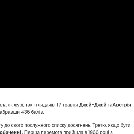
а як журі, так і глядачів. 17 травня
Джей-Джей
та
Австрія
набравши 436 балів.
 до свого послужного списку досягнень. Третю, якщо бути
обаченні
. Перша перемога прийшла в 1966 році з