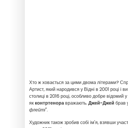
Хто ж ховається за цими двома літерами? Спр
Артист, який народився у Відні в 2001 році і в
столиці в 2016 році, особливо добре відомий у 
як
контртенора
вражають.
Джей-Джей
брав у
флейті
".
Художник також зробив собі ім'я, взявши участ