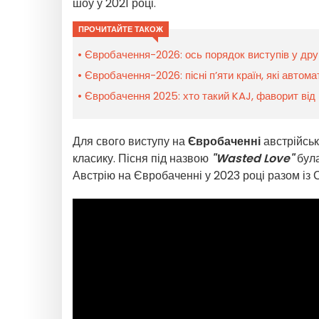
шоу у 2021 році.
ПРОЧИТАЙТЕ ТАКОЖ
Євробачення-2026: ось порядок виступів у дру
Євробачення-2026: пісні п’яти країн, які автом
Євробачення 2025: хто такий KAJ, фаворит від
Для свого виступу на
Євробаченні
австрійськ
класику. Пісня під назвою
"Wasted Love"
була
Австрію на Євробаченні у 2023 році разом із