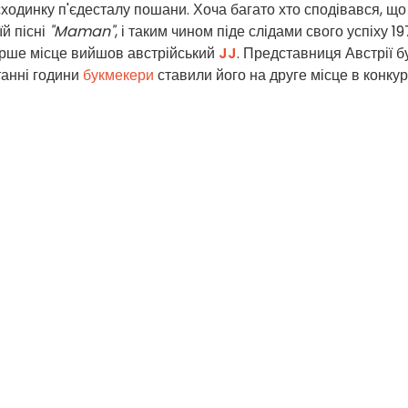
 сходинку п'єдесталу пошани. Хоча багато хто сподівався, що
їй пісні
"Maman"
, і таким чином піде слідами свого успіху 1
перше місце вийшов австрійський
JJ
. Представниця Австрії б
станні години
букмекери
ставили його на друге місце в конкурс