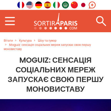
Вітати
Культура
Шоу та гумор
Moguiz: сенсація соціальних мереж запускає свою першу
моновиставу
MOGUIZ: СЕНСАЦІЯ
СОЦІАЛЬНИХ МЕРЕЖ
ЗАПУСКАЄ СВОЮ ПЕРШУ
МОНОВИСТАВУ