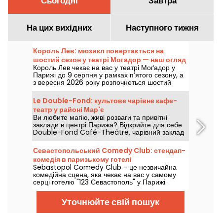
Сьогодні
Завтра
На цих вихідних
Наступного тижня
Король Лев: мюзикл повертається на
шостий сезон у театрі Могадор — наш огляд
Король Лев чекає на вас у театрі Моґадор у
Парижі до 9 серпня у рамках п’ятого сезону, а
з вересня 2026 року розпочнеться шостий
сезон, більш ніж через десять років після
останнього виступу в цьому паризькому залі.
Le Double-Fond: культове чарівне кафе-
Ми побачили його — розповідаємо усе!
театр у районі Мар'є
Ви любите магію, живі розваги та привітні
заклади в центрі Парижа? Відкрийте для себе
Double-Fond Café-Theâtre, чарівний заклад
у самому серці району Маре.
Севастопольський Comedy Club: стендап-
комедія в паризькому готелі
Sebastopol Comedy Club - це незвичайна
комедійна сцена, яка чекає на вас у самому
серці готелю "123 Севастополь" у Парижі.
Щовихідних у самому серці готелю на вас
чекає стендап-сцена, на якій виступають відомі
Уточнюйте свій пошук
артисти.