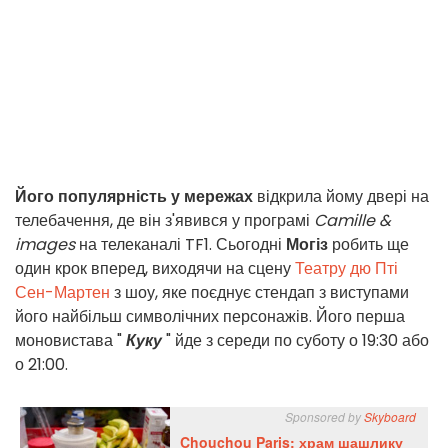
Його популярність у мережах
відкрила йому двері на
телебачення, де він з'явився у програмі
Camille &
images
на телеканалі TF1. Сьогодні
Могіз
робить ще
один крок вперед, виходячи на сцену
Театру дю Пті
Сен-Мартен
з шоу, яке поєднує стендап з виступами
його найбільш символічних персонажів. Його перша
моновистава "
Куку
" йде з середи по суботу о 19:30 або
о 21:00.