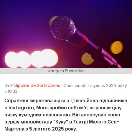
Image d'illustration
За
Philippine de Sortiraparis
· Оновлений 11 грудень 2024 рoxy
о 10:33
Справжня мережева зірка з 1,1 мільйона підписників
в Instagram, Могіз зробив собі ім'я, зігравши цілу
низку кумедних персонажів. Він анонсував свою
першу моновиставу "Куку" в Театрі Малого Сен-
Мартена з 5 лютого 2025 року.