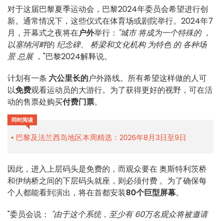
对于这届巴黎夏季运动会，巴黎2024年委员会希望进行创
新。通常情况下，这些仪式在体育场或剧院举行。2024年7
月，开幕式之夜将在
户外
举行：
"城市
将成为一个
特殊的
，
以
塞纳河畔
的
纪念碑
、
桥梁和文化机构
为特色
的
各种场
景
总展
，"巴黎2024解释说
。
计划有一条
六公里长的
户外路线。所有希望这样做的人可
以
免费
观看运动员的大游行。为了获得更好的视野，可在活
动的售票处购买
付费门票
。
同时阅读
巴黎及法兰西岛地区本周精选：2026年8月3日至9日
因此，进入上层码头是免费的，而观众要在
奥斯特利茨桥
和伊纳桥
之间的下层码头就座，则必须付费
。为了确保每
个人都能看到演出，将在首都安装
80个巨型屏幕
。
"
委员会说：
"由于这个系统，至少有
60万名观众将被邀请