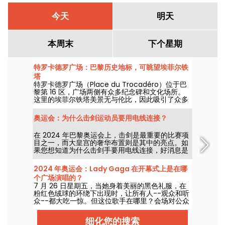
今天
明天
本周末
下个星期
特罗卡德罗广场：巴黎历史地标，可眺望埃菲尔铁
塔
特罗卡德罗广场（Place du Trocadéro）位于巴
黎第 16 区，广场两侧有众多纪念碑和文化场所。
这里的埃菲尔铁塔美景无与伦比，因此吸引了众多
游客和巴黎人。
奥运会：为什么击剑运动员要用电线连接？
在 2024 年巴黎奥运会上，击剑是最重要的比赛项
目之一，而大皇宫的奢华布置则是其中的亮点。如
果您想知道为什么击剑手要用电线连接，好消息是
我们可以向您解释这一切！
2024 年奥运会：Lady Gaga 在开幕式上是在哪
个广场演唱的？
7 月 26 日星期五，当她身着美丽的黑色礼服，在
粉红色绒球的环绕下出现时，让所有人--观众和听
众--都大吃一惊。但这位歌手在哪里？会场对公众
开放吗？
细化您的搜索