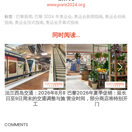
www.paris2024.org
标签 :
巴黎新闻
,
巴黎 2024 年奥运会
,
奥运会新闻指南
,
奥运会动画
指南
,
奥运会仪式指南
,
奥运会开幕式指南
同时阅读...
法兰西岛交通：2026年8月8
巴黎2026年夏季促销：延长
日至9日周末的交通调整与施
营业时间，部分商店将特别开
工
门
COMMENTS