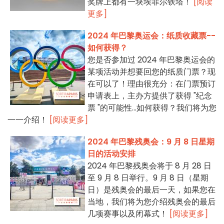
奖牌上都有一块埃菲尔铁塔！
[阅读
更多]
2024 年巴黎奥运会：纸质收藏票--
如何获得？
您是否参加过 2024 年巴黎奥运会的
某项活动并想要回您的纸质门票？现
在可以了！理由很充分：在门票预订
申请表上，主办方提供了获得 "纪念
票 "的可能性...如何获得？我们将为您
一一介绍！
[阅读更多]
2024 年巴黎残奥会：9 月 8 日星期
日的活动安排
2024 年巴黎残奥会将于 8 月 28 日
至 9 月 8 日举行。9 月 8 日（星期
日）是残奥会的最后一天，如果您在
当地，我们将为您介绍残奥会的最后
几项赛事以及闭幕式！
[阅读更多]