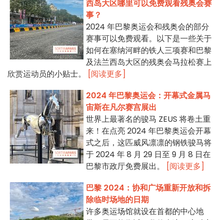
西岛大区哪里可以免费观看残奥会赛
事？
2024 年巴黎奥运会和残奥会的部分
赛事可以免费观看。以下是一些关于
如何在塞纳河畔的铁人三项赛和巴黎
及法兰西岛大区的残奥会马拉松赛上
欣赏运动员的小贴士。
[阅读更多]
2024 年巴黎奥运会：开幕式金属马
宙斯在凡尔赛宫展出
世界上最著名的骏马 ZEUS 将卷土重
来！在点亮 2024 年巴黎奥运会开幕
式之后，这匹威风凛凛的钢铁骏马将
于 2024 年 8 月 29 日至 9 月 8 日在
巴黎市政厅免费展出。
[阅读更多]
巴黎 2024：协和广场重新开放和拆
除临时场地的日期
许多奥运场馆就设在首都的中心地