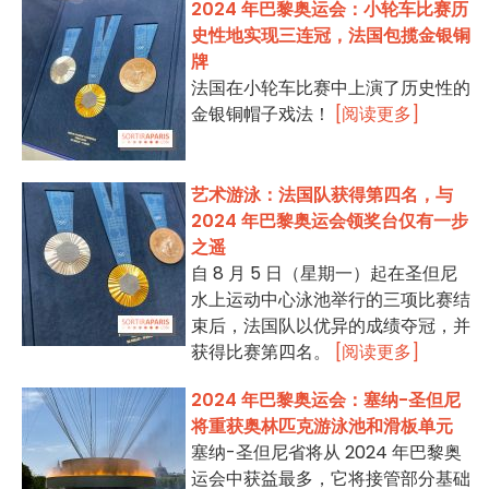
2024 年巴黎奥运会：小轮车比赛历
史性地实现三连冠，法国包揽金银铜
牌
法国在小轮车比赛中上演了历史性的
金银铜帽子戏法！
[阅读更多]
艺术游泳：法国队获得第四名，与
2024 年巴黎奥运会领奖台仅有一步
之遥
自 8 月 5 日（星期一）起在圣但尼
水上运动中心泳池举行的三项比赛结
束后，法国队以优异的成绩夺冠，并
获得比赛第四名。
[阅读更多]
2024 年巴黎奥运会：塞纳-圣但尼
将重获奥林匹克游泳池和滑板单元
塞纳-圣但尼省将从 2024 年巴黎奥
运会中获益最多，它将接管部分基础