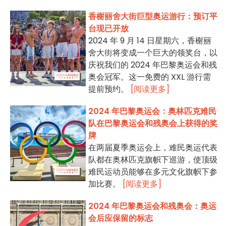
香榭丽舍大街巨型奥运游行：预订平
台现已开放
2024 年 9 月 14 日星期六，香榭丽
舍大街将变成一个巨大的领奖台，以
庆祝我们的 2024 年巴黎奥运会和残
奥会冠军。这一免费的 XXL 游行需
提前预约。
[阅读更多]
2024 年巴黎奥运会：奥林匹克难民
队在巴黎奥运会和残奥会上获得的奖
牌
在两届夏季奥运会上，难民奥运代表
队都在奥林匹克旗帜下巡游，使顶级
难民运动员能够在多元文化旗帜下参
加比赛。
[阅读更多]
2024 年巴黎奥运会和残奥会：奥运
会后应保留的标志