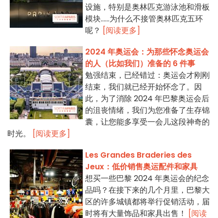
设施，特别是奥林匹克游泳池和滑板
模块......为什么不接管奥林匹克五环
呢？
[阅读更多]
2024 年奥运会：为那些怀念奥运会
的人（比如我们）准备的 6 件事
勉强结束，已经错过：奥运会才刚刚
结束，我们就已经开始怀念了。因
此，为了消除 2024 年巴黎奥运会后
的沮丧情绪，我们为您准备了生存锦
囊，让您能多享受一会儿这段神奇的
时光。
[阅读更多]
Les Grandes Braderies des
Jeux：低价销售奥运配件和家具
想买一些巴黎 2024 年奥运会的纪念
品吗？在接下来的几个月里，巴黎大
区的许多城镇都将举行促销活动，届
时将有大量饰品和家具出售！
[阅读