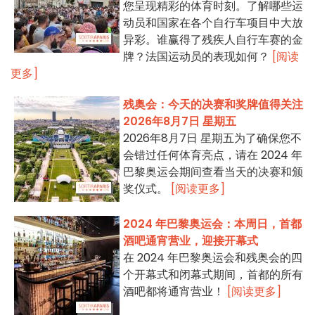
您呈现精彩的体育时刻。了解哪些运
动员和国家在各个自行车项目中大放
异彩。谁赢得了残疾人自行车赛的金
牌？法国运动员的表现如何？
[阅读
更多]
残奥会：今天的决赛和奖牌值得关注
2026年8月7日 星期五
2026年8月7日 星期五为了确保您不
会错过任何体育亮点，请在 2024 年
巴黎奥运会期间查看当天的决赛和颁
奖仪式。
[阅读更多]
2024 年巴黎奥运会：本周日，首都
酒吧通宵营业，迎接开幕式
在 2024 年巴黎奥运会和残奥会的四
个开幕式和闭幕式期间，首都的所有
酒吧都将通宵营业！
[阅读更多]