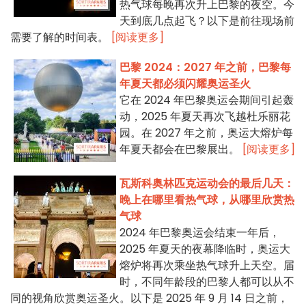
热气球每晚再次升上巴黎的夜空。今
天到底几点起飞？以下是前往现场前
需要了解的时间表。
[阅读更多]
巴黎 2024：2027 年之前，巴黎每
年夏天都必须闪耀奥运圣火
它在 2024 年巴黎奥运会期间引起轰
动，2025 年夏天再次飞越杜乐丽花
园。在 2027 年之前，奥运大熔炉每
年夏天都会在巴黎展出。
[阅读更多]
瓦斯科奥林匹克运动会的最后几天：
晚上在哪里看热气球，从哪里欣赏热
气球
2024 年巴黎奥运会结束一年后，
2025 年夏天的夜幕降临时，奥运大
熔炉将再次乘坐热气球升上天空。届
时，不同年龄段的巴黎人都可以从不
同的视角欣赏奥运圣火。以下是 2025 年 9 月 14 日之前，