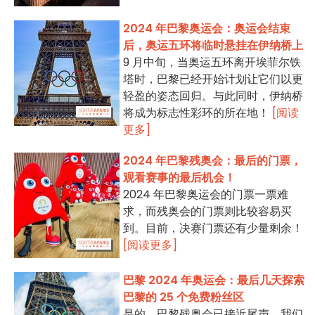
2024 年巴黎奥运会：奥运会结束
后，奥运五环将临时悬挂在伊纳桥上
9 月中旬，当奥运五环离开埃菲尔铁
塔时，巴黎已经开始计划让它们以更
轻盈的姿态回归。与此同时，伊纳桥
将成为标志性彩环的所在地！
[阅读
更多]
2024 年巴黎残奥会：最后的门票，
观看赛事的最后机会！
2024 年巴黎奥运会的门票一票难
求，而残奥会的门票则比较容易买
到。目前，决赛门票还有少量剩余！
[阅读更多]
巴黎 2024 年奥运会：最后几天探索
巴黎的 25 个免费粉丝区
是的，巴黎残奥会已接近尾声，我们