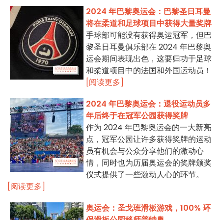
2024 年巴黎奥运会：巴黎圣日耳曼
将在柔道和足球项目中获得大量奖牌
手球部可能没有获得奥运冠军，但巴
黎圣日耳曼俱乐部在 2024 年巴黎奥
运会期间表现出色，这要归功于足球
和柔道项目中的法国和外国运动员！
[阅读更多]
2024 年巴黎奥运会：退役运动员多
年后终于在冠军公园获得奖牌
作为 2024 年巴黎奥运会的一大新亮
点，冠军公园让许多获得奖牌的运动
员有机会与公众分享他们的激动心
情，同时也为历届奥运会的奖牌颁奖
仪式提供了一些激动人心的环节。
[阅读更多]
奥运会：圣戈班滑板游戏，100% 环
保滑板公园移师普特奥