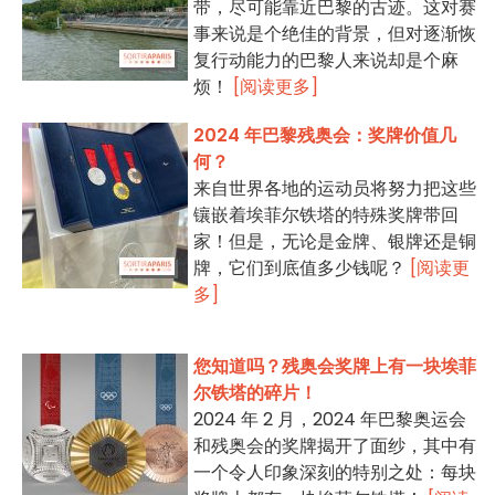
带，尽可能靠近巴黎的古迹。这对赛
事来说是个绝佳的背景，但对逐渐恢
复行动能力的巴黎人来说却是个麻
烦！
[阅读更多]
2024 年巴黎残奥会：奖牌价值几
何？
来自世界各地的运动员将努力把这些
镶嵌着埃菲尔铁塔的特殊奖牌带回
家！但是，无论是金牌、银牌还是铜
牌，它们到底值多少钱呢？
[阅读更
多]
您知道吗？残奥会奖牌上有一块埃菲
尔铁塔的碎片！
2024 年 2 月，2024 年巴黎奥运会
和残奥会的奖牌揭开了面纱，其中有
一个令人印象深刻的特别之处：每块