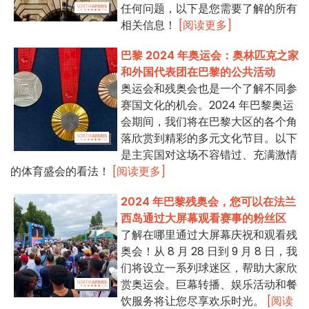
任何问题，以下是您需要了解的所有
相关信息！
[阅读更多]
巴黎 2024 年奥运会：奥林匹克之家
和外国代表团在巴黎的公共活动
奥运会和残奥会也是一个了解不同参
赛国文化的机会。2024 年巴黎奥运
会期间，我们将在巴黎大区的各个角
落欣赏到精彩的多元文化节目。以下
是主宾国对这场不容错过、充满激情
的体育盛会的看法！
[阅读更多]
2024 年巴黎残奥会，您可以在法兰
西岛通过大屏幕观看赛事的粉丝区
了解在哪里通过大屏幕庆祝和观看残
奥会！从 8 月 28 日到 9 月 8 日，我
们将设立一系列球迷区，帮助大家欣
赏奥运会。巨幕转播、娱乐活动和餐
饮服务将让您尽享欢乐时光。
[阅读