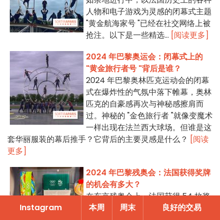
人物和电子游戏为灵感的闭幕式主题
"黄金航海家号 "已经在社交网络上被
抢注。以下是一些精选...
[阅读更多]
2024 年巴黎奥运会：闭幕式上的
"黄金旅行者号 "背后是谁？
2024 年巴黎奥林匹克运动会的闭幕
式在爆炸性的气氛中落下帷幕，奥林
匹克的自豪感再次与神秘感擦肩而
过。神秘的 "金色旅行者 "就像变魔术
一样出现在法兰西大球场。但谁是这
套华丽服装的幕后推手？它背后的主要灵感是什么？
[阅读
更多]
2024 年巴黎残奥会：法国获得奖牌
的机会有多大？
在东京残奥会上，法国获得 54 枚奖
Instagram
本周
周末
良好的交易
牌，其中 11 枚为金牌，名列第十四。
在 2024 年巴黎残奥会上，法国能否