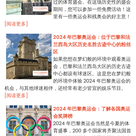
过的体育盛会。在这场历史性的盛会
期间，您可以参加一些免费活动！这
里有一些奥运会和残奥会的好主意！
[阅读更多]
2024 年巴黎奥运会：位于巴黎和法
兰西岛大区历史名胜古迹中心的粉丝
区
如果您想在梦幻般的环境中观看奥运
会，巴黎和法兰西岛大区的历史古迹
中心都设有球迷区。这是您在梦幻般
的环境中体验 2024 年巴黎奥运会的
机会，与其他球迷相伴，还经常有老少皆宜的娱乐节目。
[阅读更多]
2024 年巴黎奥运会：了解各国奥运
会奖牌榜
2024 年巴黎奥运会当然是今夏的体
育盛事，200 多个国家将齐聚法国首