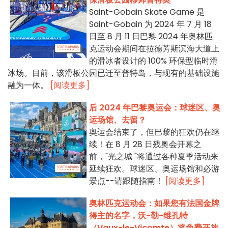
Saint-Gobain Skate Game 是
Saint-Gobain 为 2024 年 7 月 18
日至 8 月 11 日巴黎 2024 年奥林匹
克运动会期间在拉德芳斯滨海大道上
的滑冰者设计的 100% 环保型临时滑
冰场。目前，该滑板公园已迁至普特岛，与现有的基础设施
融为一体。
[阅读更多]
后 2024 年巴黎奥运会：球迷区、奥
运场馆、去留？
奥运会结束了，但巴黎的狂欢仍在继
续！在 8 月 28 日残奥会开幕之
前，"光之城 "将通过各种夏季活动来
延续狂欢。球迷区、奥运场馆和必游
景点--请跟随指南！
[阅读更多]
奥林匹克运动会：如果您有法国金牌
得主的名字，沃-勒-维孔特
（Vaux-le-Vicomte）将免费开放