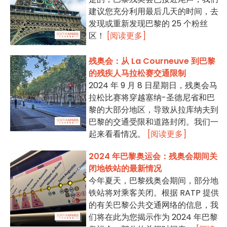
建议您充分利用最后几天的时间，去
发现或重新发现巴黎的 25 个粉丝
区！
[阅读更多]
残奥会：从 La Courneuve 到巴黎
的残疾人马拉松赛交通限制
2024 年 9 月 8 日星期日，残奥会马
拉松比赛将穿越塞纳-圣德尼省和巴
黎的大部分地区，导致从拉库纳夫到
巴黎的交通受限和道路封闭。我们一
起来看看情况。
[阅读更多]
2024 年巴黎奥运会：残奥会期间关
闭地铁站的最新情况
今年夏天，巴黎残奥会期间，部分地
铁站将对乘客关闭。根据 RATP 提供
的有关巴黎公共交通网络的信息，我
们将在此为您揭示作为 2024 年巴黎