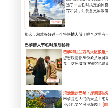
选了一些临时搞定的惊
存断货，让爱意更添浪
那么，您准备好过一个特快
情人节
了吗？这里有
巴黎情人节临时策划秘籍
巴黎和法兰西岛大区浪漫
您想以情侣身份欣赏展览
竟，这座城市博物馆也是
浪漫漫步巴黎：探索那些
巴黎是恋人们的天堂！您
漫步巴黎的浪漫花园！
[