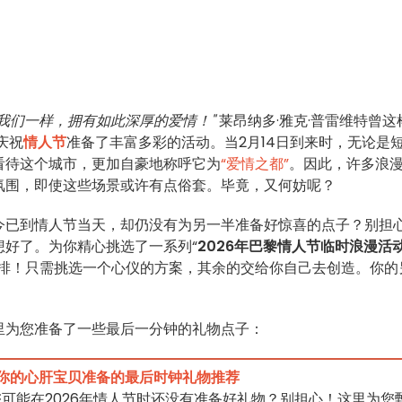
我们一样，拥有如此深厚的爱情！"
莱昂纳多·雅克·普雷维特曾这
庆祝
情人节
准备了丰富多彩的活动。当2月14日到来时，无论是
看待这个城市，更加自豪地称呼它为
“爱情之都”
。因此，许多浪
氛围，即使这些场景或许有点俗套。毕竟，又何妨呢？
今已到情人节当天，却仍没有为另一半准备好惊喜的点子？别担
好了。为你精心挑选了一系列“
2026年巴黎情人节临时浪漫活
安排！只需挑选一个心仪的方案，其余的交给你自己去创造。你的
里为您准备了一些最后一分钟的礼物点子：
为你的心肝宝贝准备的最后时钟礼物推荐
可能在2026年情人节时还没有准备好礼物？别担心！这里为您