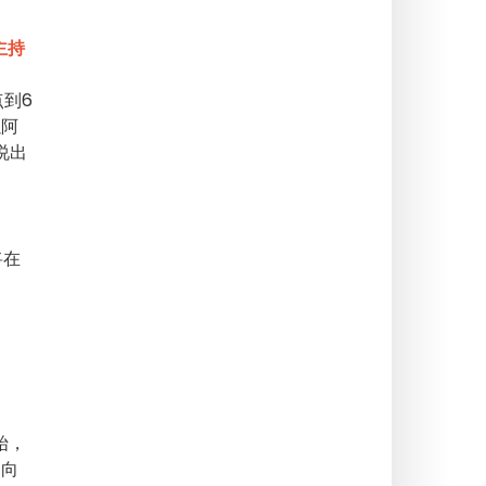
主持
点到6
以阿
说出
将在
始，
，向