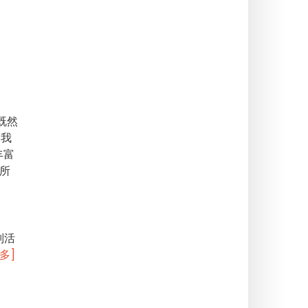
既然
为我
丰富
所
别活
多]