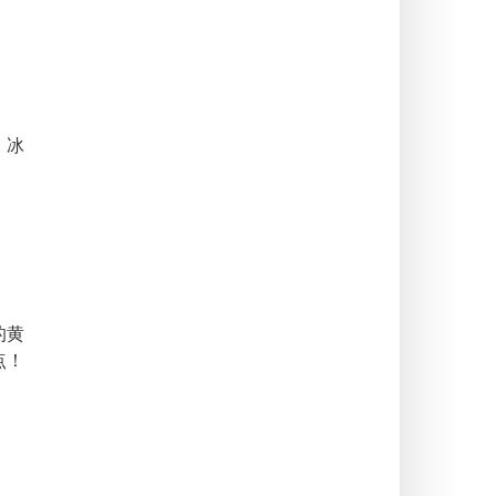
）冰
的黄
点！