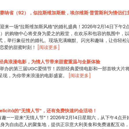
上赛纳省（92），似拉斯维加斯般，埃尔维斯·普雷斯利为情侣们
 将迎来一场“拉斯维加斯风格”的婚礼盛典！2026年2月14日下午2
2）的购物中心将变身为爱之的殿堂，在欢乐和包容的氛围中，
形式，举行象征性的婚礼。现场充满幽默、闪光和趣味，让你轻松
享受恋爱的甜蜜时刻！
[阅读更多]
：五部经典浪漫电影，为情人节带来甜蜜重温与全新体验
14日举办的第三届UGC爱情节！四部经典爱情电影和一部首映大片
彩呈现，为你带来浪漫的电影盛宴。
[阅读更多]
Felicità的“无情人节”，还有免费快速约会活动！
——迎来“无情人节”！2026年2月14日星期六，从下午4点开
cità将变身为自由恋人的聚集地，提供正宗意大利美食和免费速配互动