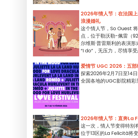
2026年情人节：在法国
浪漫婚礼
这个情人节，So Ouest
点，位于勒沃勒-佩雷（9
尔维斯·普雷斯利的表演
“I do”，无压力，尽情
爱情节 UGC 2026
探索2026年2月7日至
全国各地的UGC影院精
2026年情人节：直奔La 
这一次，情人节变得特别有趣
位于13区的La Feli