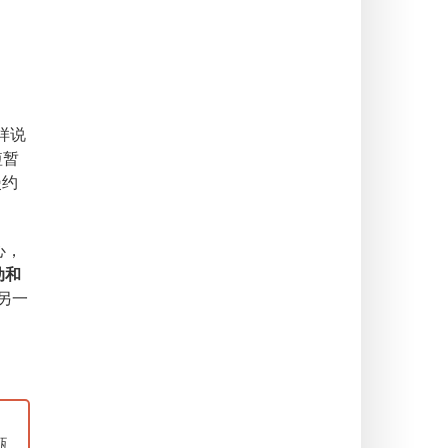
样说
短暂
漫约
心，
动和
另一
甄