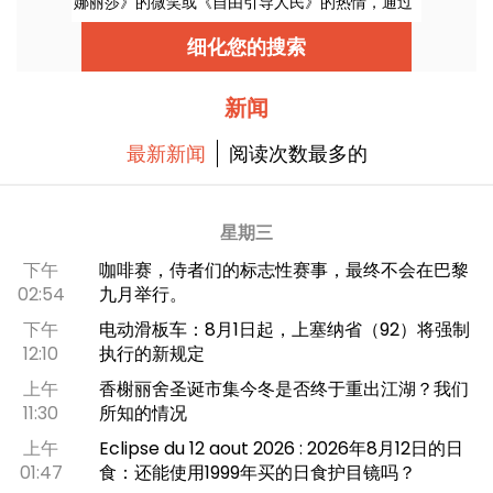
娜丽莎》的微笑或《自由引导人民》的热情，通过
展出的众多杰作弘扬法国和欧洲文化。这是一个历
史悠久的地方，两个世纪以来，艺术在这里蓬勃发
细化您的搜索
展，如果您在巴黎逗留，这里是您的必游之地！
新闻
最新新闻
阅读次数最多的
星期三
下午
咖啡赛，侍者们的标志性赛事，最终不会在巴黎
02:54
九月举行。
下午
电动滑板车：8月1日起，上塞纳省（92）将强制
12:10
执行的新规定
上午
香榭丽舍圣诞市集今冬是否终于重出江湖？我们
11:30
所知的情况
上午
Eclipse du 12 aout 2026 : 2026年8月12日的日
01:47
食：还能使用1999年买的日食护目镜吗？