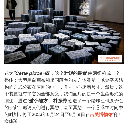
题为
"Cette place-là
"，这个
壮观的装置
由两组构成一个
整体：大型黑白画布和相同颜色的立方体雕塑，以金字塔结
构的方式分布在房间的中心，并向中心递增尺寸。然后，这
个装置就有了它的全部意义，我们面对的是一个生命形式的
演变。通过
"这个地方
"，
朴东秀
创造了一个爆炸性和原子性
的宇宙，邀请人们进行冥想，甚至冥想。一个悬浮在时间中
的时刻，将于2023年5月24日至9月18日在
吉美博物馆
的四
楼体验。