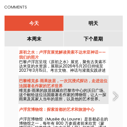
COMMENTS
今天
明天
本周末
下个星期
原初之水：卢浮宫展览解读美索不达米亚神话——
我们的照片
巴黎卢浮宫呈现《原初之水》展览，聚焦古美索不
达米亚的水资源，展期从2026年5月20日持续至
2027年3月15日。考古文物、神话与灌溉实践讲述
这一资源如何塑造了早期美索不达米亚社会。
巴黎维克多·雨果故居，一次沉浸式探访，走进这位
法国著名作家的艺术世界
维克多·雨果的故居就藏在巴黎市中心的沃日广场。
这个献给这位法国最著名作家的博物馆，让人一探
雨果及其家人当年的居所，以及他的艺术世界。
卢浮宫博物馆：探索首都的艺术和旅游中心
卢浮宫博物馆（Musée du Louvre）是首都必去的
博物馆之一，每年有 800 万参观者前来欣赏《蒙