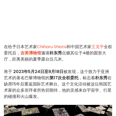
在给予日本艺术家
Chiharu Shiota
和中国艺术家
王克平
全权
委托后，
吉美博物馆
邀请
朴东秀
点缀其位于4楼的圆形大
厅，距离美丽的夏季露台仅几米。
将于
2023年5月24日至9月18日
被发现，这个致力于亚洲
艺术的著名巴黎博物馆的
第17次全权委托
，标志着
朴东秀
在
缺席15年后重返国际艺术舞台。这个文化活动被这位韩国艺
术家的众多崇拜者所热切期待，他的灵感来自宇宙学、行星
的碰撞和火山爆发。