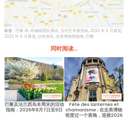
标签 :
巴黎 16
,
经编辑团队测试
,
当代艺术展指南
,
2023 年 5 月展览
,
2023 年 6 月展览
,
沙依洛区
,
吉美博物馆指南
,
巴黎
同时阅读...
巴黎及法兰西岛本周末的活动
Fête des lanternes et
指南：2026年8月7日至9日
chamanisme : 在圭美博物
馆度过一个夜晚，迎接2026
年博物馆之夜