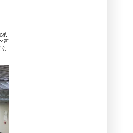
她的
名画
断创