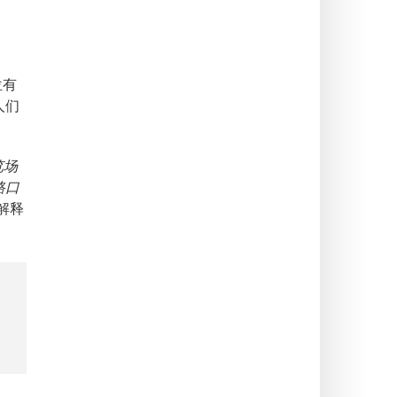
位有
人们
览场
路口
解释