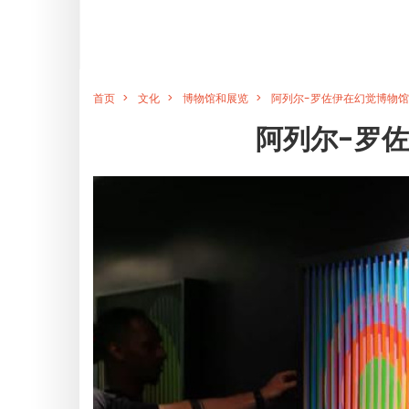
首页
文化
博物馆和展览
阿列尔-罗佐伊在幻觉博物
阿列尔-罗