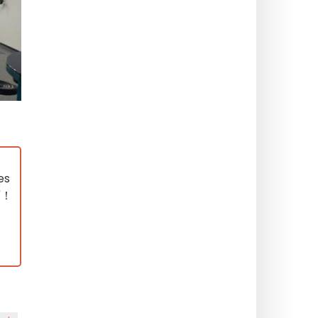
es
历！