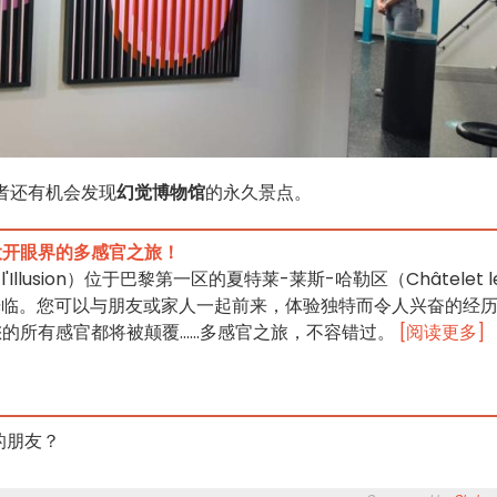
者还有机会发现
幻觉博物馆
的永久景点。
大开眼界的多感官之旅！
l'Illusion）位于巴黎第一区的夏特莱-莱斯-哈勒区（Châtelet l
您的光临。您可以与朋友或家人一起前来，体验独特而令人兴奋的经
所有感官都将被颠覆......多感官之旅，不容错过。
[阅读更多]
的朋友？