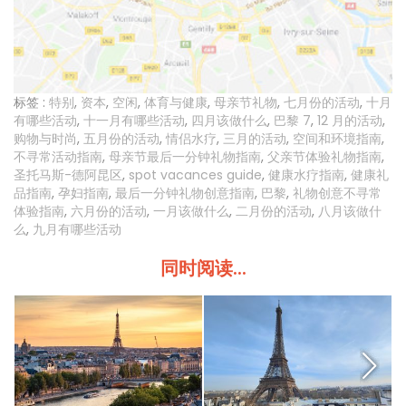
标签 :
特别
,
资本
,
空闲
,
体育与健康
,
母亲节礼物
,
七月份的活动
,
十月
有哪些活动
,
十一月有哪些活动
,
四月该做什么
,
巴黎 7
,
12 月的活动
,
购物与时尚
,
五月份的活动
,
情侣水疗
,
三月的活动
,
空间和环境指南
,
不寻常活动指南
,
母亲节最后一分钟礼物指南
,
父亲节体验礼物指南
,
圣托马斯-德阿昆区
,
spot vacances guide
,
健康水疗指南
,
健康礼
品指南
,
孕妇指南
,
最后一分钟礼物创意指南
,
巴黎
,
礼物创意不寻常
体验指南
,
六月份的活动
,
一月该做什么
,
二月份的活动
,
八月该做什
么
,
九月有哪些活动
同时阅读...