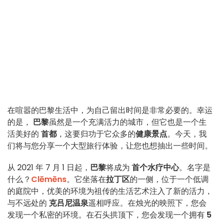
在喧嚣的巴黎生活中，为自己留出时间是非常必要的。幸运
的是，
巴黎
虽然是一个充满活力的城市，但它也是一个生
活美好的
首都
，这要归功于它众多的
健康景点
。今天，我
们将与您分享一个大型旅行体验，让您也想抽出一些时间。
从 2021 年 7 月 1 日起，
巴黎
将成为
首个水疗中心
。名字是
什么？
Clēmēns
。它坐落在
拉丁区
的一侧，位于一个低调
的庭院中，优美的环境为祖传的生活艺术注入了新的活力，
与不远处的
克吕尼温泉
遥相呼应。在烛光的映照下，您会
发现一个私密的环境。在石头拱顶下，您会发现一个拥有
5