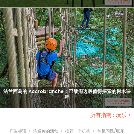
法兰西岛的 Accrobranche：巴黎周边最值得探索的树木课
程
所有指南 : 玩乐 >
广告标语
•
沟通你的活动
•
推荐一个机构
•
常见问题/联系