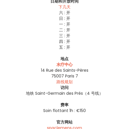
日期和开放时间
下几天
六 :
开
日 :
开
一 :
开
二 :
开
三 :
开
四 :
开
五 :
开
地点
水疗中心
14 Rue des Saints-Pères
75007
Paris 7
路线规划
访问
地铁 Saint-Germain des Prés（4 号线）
费率
Soin flottant 1h : €150
官方网站
spaclemens.com