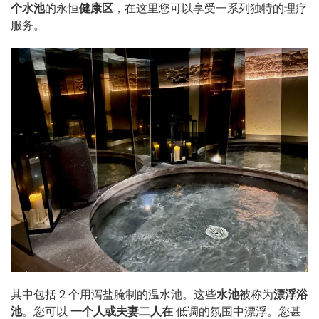
个水池
的永恒
健康区
，在这里您可以享受一系列独特的理疗
服务。
其中包括 2 个用泻盐腌制的温水池。这些
水池
被称为
漂浮浴
池
。您可以
一个人或夫妻二人在
低调的氛围中漂浮。您甚