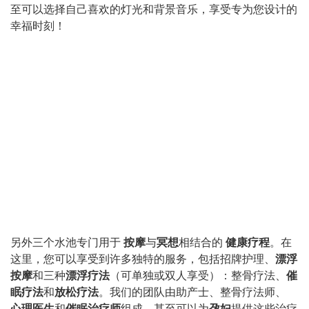
至可以选择自己喜欢的灯光和背景音乐，享受专为您设计的
幸福时刻！
另外三个水池专门用于
按摩
与
冥想
相结合的
健康疗程
。在
这里，您可以享受到许多独特的服务，包括招牌护理、
漂浮
按摩
和三种
漂浮疗法
（可单独或双人享受）：整骨疗法、
催
眠疗法
和
放松疗法
。我们的团队由助产士、整骨疗法师、
心理医生
和
催眠治疗师
组成，甚至可以为
孕妇
提供这些治疗