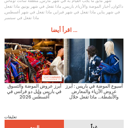
شهر مايو
,
ما يجب القيام به في شهر مارس
,
منطقة سانت توماس
داكوان
,
أخبار الموضة والأزياء
,
باريس
,
ماذا تفعل في شهر يونيو
,
ماذا تفعل
في شهر يناير
,
ماذا تفعل في شهر فبراير
,
ماذا تفعل في شهر أغسطس
,
ماذا تفعل في سبتمبر
اقرأ أيضا ...
ق
أسبوع الموضة في باريس : أبرز
أبرز عروض الموضة والتسوق
ت
عروض الأزياء والمعارض
في باريس وإيل دو فرانس في
والأنشطة… ماذا تفعل خلال
أغسطس 2026
الفترة من 6 إلى 9 يوليو 2026؟
تعليقات
غداً
اليوم