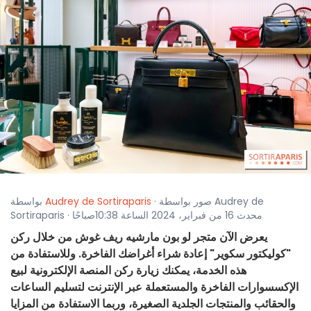
· صور بواسطة Audrey de
Audrey de Sortiraparis
بواسطة
Sortiraparis · محدث 16 من فبراير، 2024 الساعة 10:38صباحًا
يعرض الآن متجر لو بون مارشيه ريف غوش من خلال ركن
"كوليكتور سكوير" إعادة شراء أغراضك الفاخرة. وللاستفادة من
هذه الخدمة، يمكنك زيارة ركن المنصة الإلكترونية لبيع
الإكسسوارات الفاخرة والمستعملة عبر الإنترنت لتسليم الساعات
والحقائب والمنتجات الجلدية الصغيرة، وربما الاستفادة من المزايا