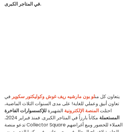
في المتاجر الكبرى.
يتعاون كل من
لو بون مارشيه ريف غوش
وكوليكتور سكوير
في
تعاون أنيق وعملي للغاية! على مدى السنوات الثلاث الماضية،
احتلت
المنصة الإلكترونية
الشهيرة
للإكسسوارات الفاخرة
المستعملة
مكاناً بارزاً في المتاجر الكبرى. فمنذ فبراير 2024،
تدعو منصة Collector Square العملاء للحضور وبيع أغراضهم
الخاصة لإفساح المجال في مجموعاتهم في ركنها الذي يعرض