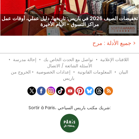
تخفيضات الصيف 2026 في باريس: تاريخها، دليل عملي، أوقات عمل
مراكز التسوق - الأيام الأخيرة
جميع الأدلة : مرح >
اللافتات الإعلانية
•
تواصل مع الحدث الخاص بك
•
إحالة مدرسة
•
الأسئلة الشائعة / الاتصال
البيان
•
المعلومات القانونية
•
إعدادات الخصوصية
•
الخروج من
باريس
Sortir à Paris، شريك مكتب باريس السياحي: