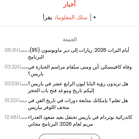
أخبار
يقرأ +
سلك المعلومات
الجمعة
أيام التراث 2026: زيارات إلى دير ماوبوسون (95)،
06:31مساءً
البرنامج
وفاة كافينسكي: أين ومتى ستُقام مراسم الجنازة في
03:32مساءً
باريس؟
هل تريدون رؤية البابا ليون الرابع عشر في باريس؟
03:03مساءً
إليكم تاريخ وموعد فتح باب الحجز
هل تعلم؟ بإمكانك متابعة دورات في تاريخ الفن في
01:22مساءً
متحف اللوفر بباريس
كاتدرائية نوتردام في باريس تحتفل بعيد صعود العذراء
12:48مساءً
مريم لعام 2026: البرنامج مجاني