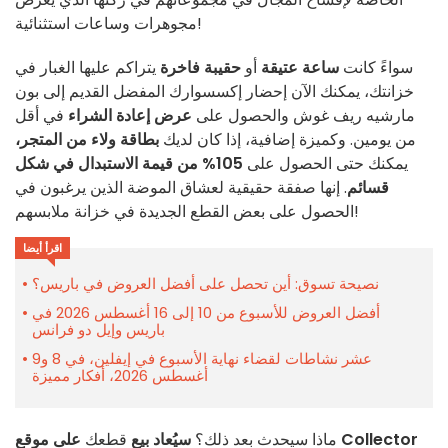
مجوهرات وساعات استثنائية!
سواءً كانت
ساعة عتيقة
أو
حقيبة فاخرة
يتراكم عليها الغبار في
خزانتك، يمكنك الآن إحضار إكسسوارك المفضل القديم إلى بون
مارشيه ريف غوش والحصول على
عرض إعادة الشراء
في أقل
من يومين. وكميزة إضافية، إذا كان لديك
بطاقة ولاء من المتجر،
يمكنك حتى الحصول على
105% من قيمة الاستبدال في شكل
قسائم
. إنها صفقة حقيقية لعشاق الموضة الذين يرغبون في
الحصول على بعض القطع الجديدة في خزانة ملابسهم!
اقرأ أيضا
نصيحة تسوق: أين تحصل على أفضل العروض في باريس؟
أفضل العروض للأسبوع من 10 إلى 16 أغسطس 2026 في
باريس وإيل دو فرانس
عشر نشاطات لقضاء نهاية الأسبوع في إيفلين، في 8 و9
أغسطس 2026، أفكار مميزة
ماذا سيحدث بعد ذلك؟
سيُعاد بيع
قطعك
على موقع Collector