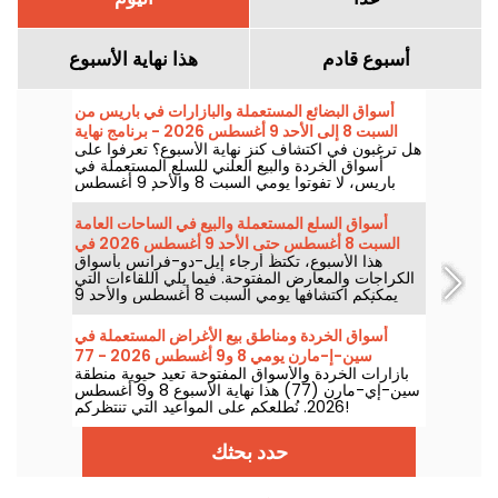
أسبوع قادم
هذا نهاية الأسبوع
أسواق البضائع المستعملة والبازارات في باريس من
السبت 8 إلى الأحد 9 أغسطس 2026 - برنامج نهاية
هل ترغبون في اكتشاف كنز نهاية الأسبوع؟ تعرفوا على
الأسبوع
أسواق الخردة والبيع العلني للسلع المستعملة في
باريس، لا تفوتوا يومي السبت 8 والأحد 9 أغسطس
2026 لتعبئة جعبتكم بصفقات رائعة وبأسعار مغرية.
أسواق السلع المستعملة والبيع في الساحات العامة
السبت 8 أغسطس حتى الأحد 9 أغسطس 2026 في
هذا الأسبوع، تكتظّ أرجاء إيل-دو-فرانس بأسواق
باريس وإقليم إيل دو فرانس - برنامج نهاية الأسبوع
الكراجات والمعارض المفتوحة. فيما يلي اللقاءات التي
يمكنكم اكتشافها يومي السبت 8 أغسطس والأحد 9
أغسطس 2026 للبحث والتفتيش وربما اكتشاف
الجوهرة النادرة.
أسواق الخردة ومناطق بيع الأغراض المستعملة في
سين-إ-مارن يومي 8 و9 أغسطس 2026 - 77
بازارات الخردة والأسواق المفتوحة تعيد حيوية منطقة
سين-إي-مارن (77) هذا نهاية الأسبوع 8 و9 أغسطس
2026. نُطلعكم على المواعيد التي تنتظركم!
حدد بحثك