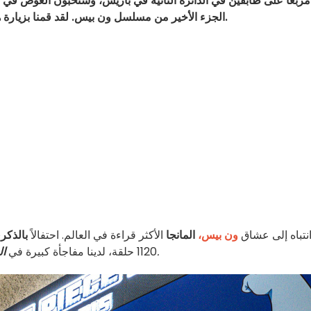
 مربعاً على طابقين في الدائرة الثانية في باريس، وستحبون الغوص في 
الجزء الأخير من مسلسل ون بيس. لقد قمنا بزيارة هذا البوتيك الزائل، ونود أن نأخذك في رحلة استكشافية.
نتباه إلى عشاق
ون بيس،
المانجا
الأكثر قراءة في العالم. احتفالاً
بالذكرى
.
1120 حلقة، لدينا مفاجأة كبيرة في
ال