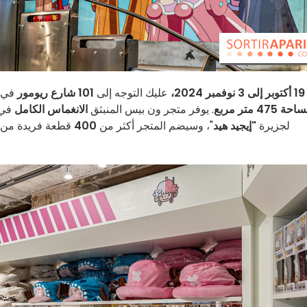
20،
عليك التوجه إلى
101 شارع ريومور
في
ة 475 متر مربع
. يوفر متجر ون بيس المنبثق
الانغماس الكامل
في 
لجزيرة
"إيجيد هيد
"، وسيضم المتجر أكثر من
400
قطعة فريدة من