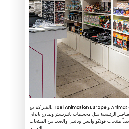
و Animation Digital Network (ADN) و Bandai France و Ultra Pop، يعد هذا
Toei Animation Europe
بالشراكة مع
عناصر الرئيسية مثل مجسمات بانبريستو ونماذج بانداي
يضاً منتجات فونكو وأبيس وبانيني والعديد من المنتجات
الأخرى.