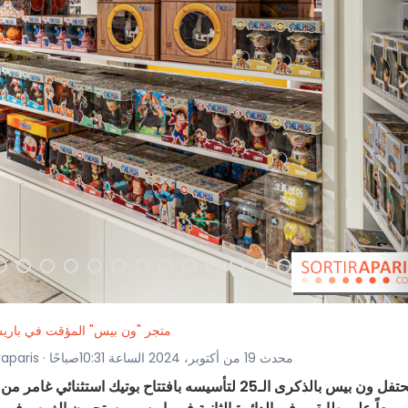
متجر "ون بيس" المؤقت في بار
· صور بواسطة My de Sortiraparis · محدث 19 من أكتوبر، 2024 الساعة 10:31صباحًا