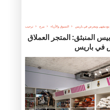
امر مع مقهى ومعرض في باريس
التسوق والأزياء
مرح
ترحيب
يس المنبثق: المتجر العملاق
 في باريس