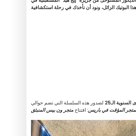
الديكور المستوحى من جزيرة "إيج هيد" المستقبلية في
 السنوية الـ25
لصدور هذه السلسلة التي تضم حوالي
متجر المؤقت في باريس
: افتتاح
متجر ون بيس المنبثق