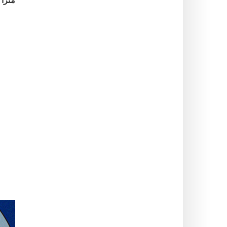
متراً
ا