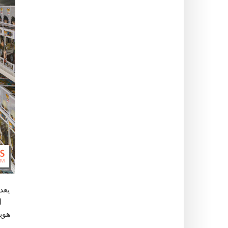
ا
هوب