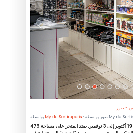
<
يس - صور
My de Sortiraparis
بواسطة
يحتفل ون بيس بالذكرى الـ25 لتأسيسه بافتتاح بوتيك استثنائي غامر من 19 أكتوبر إلى 3 نوفمبر. يمتد المتجر على مساحة 475