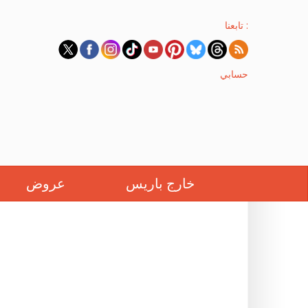
تابعنا :
حسابي
خارج باريس
عروض