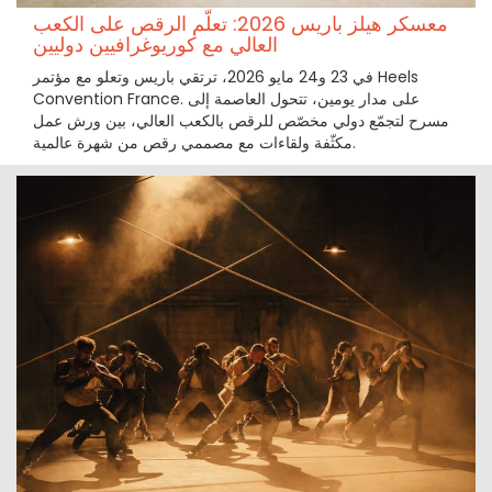
معسكر هيلز باريس 2026: تعلّم الرقص على الكعب
العالي مع كوريوغرافيين دوليين
في 23 و24 مايو 2026، ترتقي باريس وتعلو مع مؤتمر Heels
Convention France. على مدار يومين، تتحول العاصمة إلى
مسرح لتجمّع دولي مخصّص للرقص بالكعب العالي، بين ورش عمل
مكثّفة ولقاءات مع مصممي رقص من شهرة عالمية.