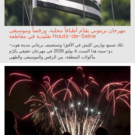
مهرجان بريتوني يقدّم أطباقاً محلية، ورقصاً وموسيقى
تقليدية في مقاطعة Hauts-de-Seine
تكاد تسمع نوارس كليش في الأفق! وتستضيف بريتاني مدينة هوت-
دو-سينه هذا السبت 4 يوليو 2026 في مهرجان حقيقي يكرّم
مأكولات المنطقة، بين الرقص والموسيقى والطهي.