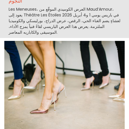
النجوم
Les Meneuses، العرض الكوميدي الموقّع من Maud’Amour،
يعود إلى Théâtre Les Étoiles في باريس يومي 1 و4 أبريل 2026
لعشاءٍ يضم الغناء الحي، الرقص، عرض الدراج، بورليسكي والكوميديا
الملتزمة. يعرض هذا العرض الباريسي لقاءً فنياً يمزج الأداء،
الموسيقى والكاباريه المعاصر.