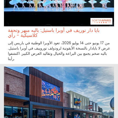
بايا دار نوريف في أوبرا باستيل: باليه مبهر وتحفة
كلاسيكية - رأي
من 17 يونيو حتى 14 يوليو 2026، تعود الأوبرا الوطنية في باريس إلى
عرض لا بايادار بالنسخة الأيقونية لرودولف نوروييف في أوبرا باستيل.
باليه ضخم يجمع بين البراعة والخيال وتقاليد العرض الكبير. اكتشفوا
رأينا.