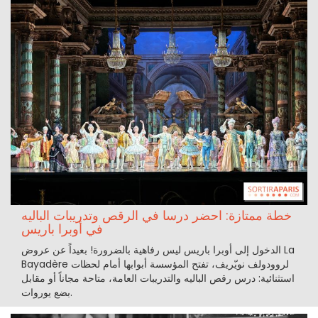
خطة ممتازة: احضر درسا في الرقص وتدريبات الباليه
في أوبرا باريس
الدخول إلى أوبرا باريس ليس رفاهية بالضرورة! بعيداً عن عروض La
Bayadère لروودولف نويّريف، تفتح المؤسسة أبوابها أمام لحظات
استثنائية: درس رقص الباليه والتدريبات العامة، متاحة مجاناً أو مقابل
بضع يوروات.