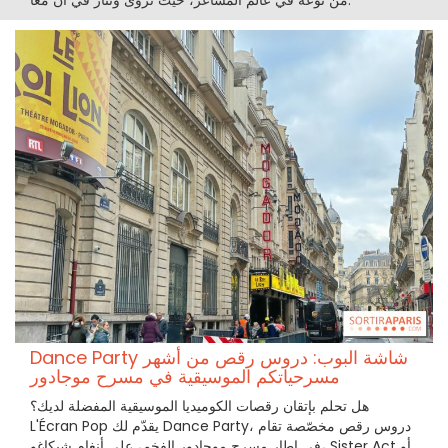
Dance Party شاشة البوب: دروس رقص من أشهر
مسرحياتكم الموسيقية في مسرح موجادور
هل تحلم بإتقان رقصات الكوميديا الموسيقية المفضلة لديك؟
L'Écran Pop يقدّم لك Dance Party، دروس رقص مخصّصة تقام
في إطار مسرح موجادور الفخم، على أنغام شيكاغو، Sister Act أو