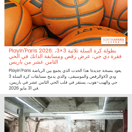
Playin'Paris 2026: بطولة كرة السلة ثلاثية 3×3،
فقرة دي جي، عرض رقص ومسابقة الدانك في الحي
الثامن عشر من باريس
Playin'Paris يعود بنسخة جديدة! هذا الحدث الذي يجمع بين الرياضة
والرقص والموسيقى، والذي يدمج مسابقات كرة السلة 3x3 ودي
جي والهيب-هوب، يستقر في قلب الحي الثامن عشر في باريس،
في 31 مايو 2026.