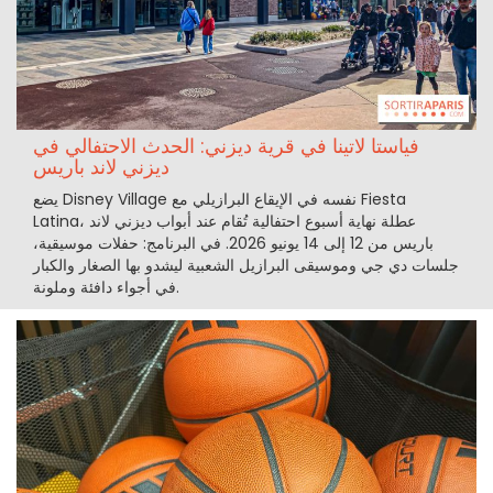
فياستا لاتينا في قرية ديزني: الحدث الاحتفالي في
ديزني لاند باريس
يضع Disney Village نفسه في الإيقاع البرازيلي مع Fiesta
Latina، عطلة نهاية أسبوع احتفالية تُقام عند أبواب ديزني لاند
باريس من 12 إلى 14 يونيو 2026. في البرنامج: حفلات موسيقية،
جلسات دي جي وموسيقى البرازيل الشعبية ليشدو بها الصغار والكبار
في أجواء دافئة وملونة.