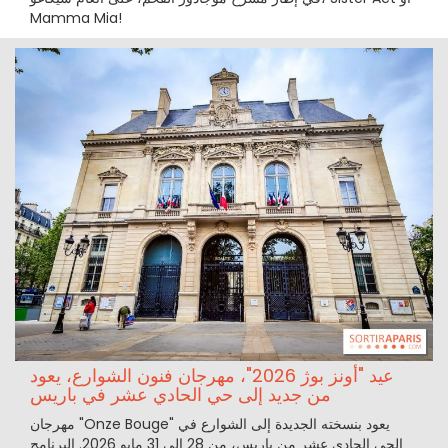
Mamma Mia!
عيد "أونز بوژ 2026"، مهرجان فنون الشوارع، يعود
من جديد إلى حي الحادي عشر في باريس
مهرجان "Onze Bouge" يعود بنسخته الجديدة إلى الشوارع في
الحي الحادي عشر من باريس، من 28 إلى 31 مايو 2026. البرنامج