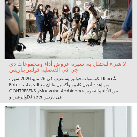
لا شيء لنحتفل به: سهرة عروض أداء ومجموعات دي
جي في القنصلية فولتير بباريس
الكونسولت فولتير يستضيف في 29 مايو 2026 سهرة Rien À
Fêter، من إعداد أنجيل كادييو وأكسيل بنابان مع التجمعات
CONTRESENS وMauvaise Ambiance، بين الأداء والتصوير
والرقص وDJ sets في باريس.