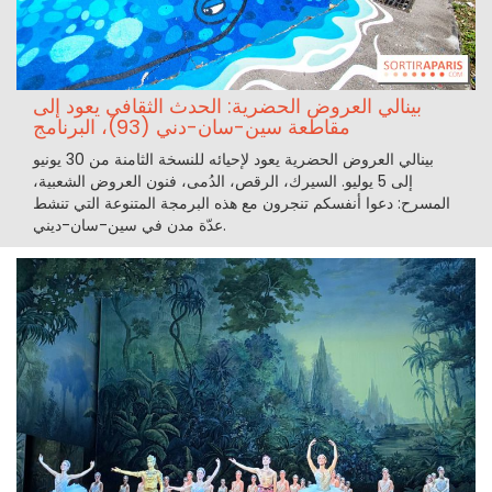
بينالي العروض الحضرية: الحدث الثقافي يعود إلى
مقاطعة سين-سان-دني (93)، البرنامج
بينالي العروض الحضرية يعود لإحيائه للنسخة الثامنة من 30 يونيو
إلى 5 يوليو. السيرك، الرقص، الدُمى، فنون العروض الشعبية،
المسرح: دعوا أنفسكم تنجرون مع هذه البرمجة المتنوعة التي تنشط
عدّة مدن في سين-سان-ديني.