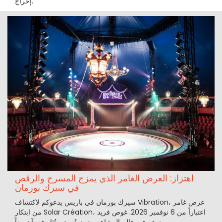
إحراج.
اهتزاز: العرض الغامر الذي يمزج المسرح والرقص
في سيرك بورمان
سيرك بورمان في باريس يدعوكم لاكتشاف Vibration، عرض غامر
من ابتكار Solar Création، اعتباراً من 6 نوفمبر 2026. غوص فريد
من نوعه في عالم المشاعر، حيث تُروى وتُثار في آن معاً.