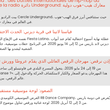
d : des battles internationales de hip-hop au
 la Maison de la radio
بيت الراديو يتحول إلى منص
في العالم في معارك جماعية، يوم الأحد 28 يونيو 2026.
فياستا لاتينا في قرية ديزني: الحدث الاحت
ديزني لاند باريس من 12 إلى 14 يونيو 2026. في البرنا
الشعبية ليشدو بها الصغار والكبار في أجواء دافئة وملونة.
إذن نرقص: مهرجان الرقص العائلي الذي يقدّم عروضًا وورش تعريف
من 19 إلى 24 مايو 2026، يتحول المسرح البلدي في فاونتين
عالم الرقص، بين عروض وورش تعريفية بلا إحراج.
الصعود: لوحة موسيقية مستقب
من 3 إلى 12 أبريل 2026. لوحة غنائية ورقص تتناول موضوع الهوية والسلطة بأسلوب فني مميز.