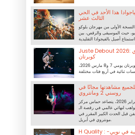
اجوادا هذا الأحد في الحي
الثالث عشر
ني ليحتضن النسخة الأولى من مهرجان بلوكو
 ريو، حيث الموسيقى والرقص، بين
Juste Debout 2026: عودة المسابقة الكبرى لرقص الهيب هوب إلى ملعب بيير دي
كوبرتان
نجاح « جوست ديبو »، مسابقة الرقص الهيب هوب، تعود إلى ملعب بيير دي كوبرتان يومي 7 و8 مارس 2026،
 يمكن للجميع مشاهدتها مجانًا في
روسني 2 ومانتروي
في 8 فبراير 2026، يتصاعد حماس مركز Westfield روسني 2 التجاري مع فعاليات معركة الـIT، حيث أن يومًا
المي في رقصة الـbreaking. بين معارك الرقص
ن قبل الحدث الكبير المقرر في
مونتروي في أبريل.
H Quality : مهرجان الرقصات الحضرية مع معارك ورقصات كوريغرافية في نويي-