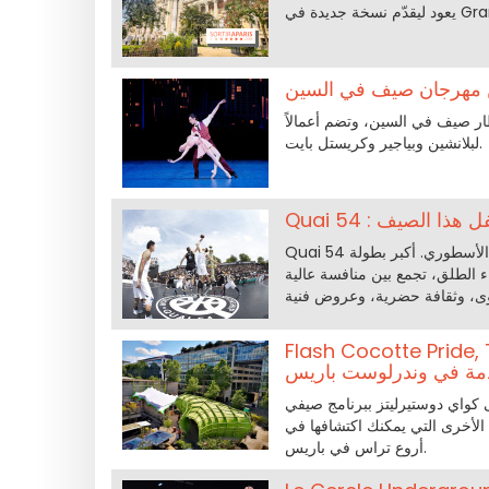
من مهرجان صيف في السين
هرة مجانية لباليه معاصر في 25 يوليو 2026، ضمن إطار صيف في السين، وتضم أعمالاً
لبلانشين وبياجير وكريستل بايت.
إيفل هذا الصيف
Quai 54 يعود إلى باريس من 10 إلى 12 يوليو 2026، بجوار البرج الأيقوني لبرج إيفل الأسطوري. أكبر بطولة
ء الطلق، تجمع بين منافسة عالية
Flash Cocotte, الحفلات
دمة في وندرلوست باريس
ى كواي دوستيرليتز ببرنامج صيفي
الأخرى التي يمكنك اكتشافها في
أروع تراس في باريس.