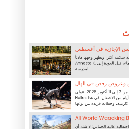
ث
اريس الإجازية في أغسطس
ة أكثر، ويظهر وجهها هادئاً. Chez
Annette K. نستغل هذه الفترة الفريدة لتمديد روح العطلة، والأقدام شبه مغمورة في الماء، قبل العودة إلى
المدرسة.
ص وعروض رقص في الهال
معبد الهيب هوب الباريسي يحتفل بعامه العاشر. من 2 إلى 11 أكتوبر 2026، تتولى La Place Canopée des
Halles زمام عشرة أيام من الاحتفال. في هذا anniversaire XXL، البرنامج يضم: معارض غامرة، مواجهات رقص
س: لا شك أن All World Waacking Battle 2vs2