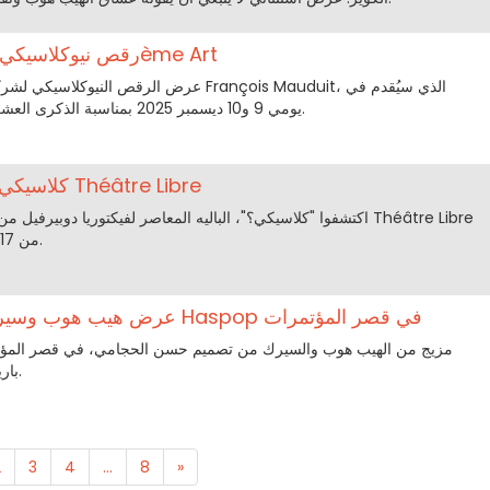
The Dancer[s]: رقص نيوكلاسيكي في 13ème Art
13ème Art يومي 9 و10 ديسمبر 2025 بمناسبة الذكرى العشرين لتأسيس الفرقة.
كلاسيكي؟: باليه معاصر في مسرح Théâtre Libre
اكتشفوا "كلاسيكي؟"، الباليه المعاصر لفيكتوريا دوبيرفيل من إخراج
من 17 ديسمبر 2025 إلى 4 يناير 2026.
Curiosité: عرض هيب هوب وسيرك من شركة Haspop في قصر المؤتمرات
باريس من 26 إلى 31 ديسمبر 2025.
2
3
4
...
8
»