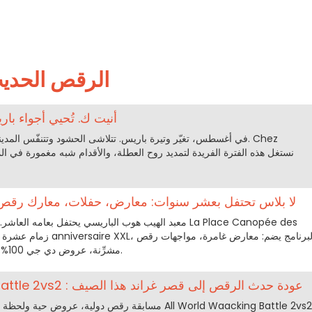
الرقص الحدي
أنيت ك. تُحيي أجواء ب
في أغسطس، تغيّر وتيرة باريس. تتلاشى الحشود وتتنفّس المدينة سكين
لا بلاس تحتفل بعشر سنوات: معارض، حفلات، معارك رق
مشرِّنة، عروض دي جي 100% كاريبية، وحفلات فريدة من نوعها.
All World Waacking Battle 2vs2 : عودة حدث الرقص إلى قصر غراند هذا الصيف
مسابقة رقص دولية، عروض حية ولحظة احتفالية عالية الحما