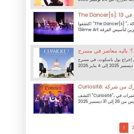
اكتشفوا "The Dancer[s] "، عرض الرقص النيوكلاسيكي لشركة François Mauduit، الذي سيُقدم في
 بول باسكوت، في مسرح Théâtre Libre
اكتشف "Curiosité"، مزيج من الهيب هوب والسيرك من تصميم حسن الحجامي، في قصر المؤتمرات في
1