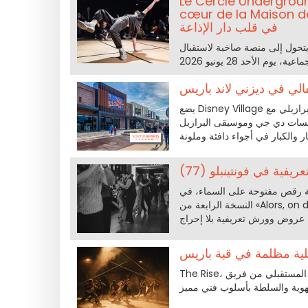
Le Cercle Undergroun
cœur de دائرة Underground: معارك هيب-هوب دولية
في قلب دار الإذاعة
ة صاخبة لاستقبال Cercle Underground، حيث ستتنافس أبرز فرق الهيب-هوب
فالي في ديزني لاند باريس
يضع Disney Village نفسه في الإيقاع البرازيلي مع Fiesta Latina، عطلة نهاية أسبوع احتفالية تُقام عند أبواب
مج: حفلات موسيقية، جلسات دي جي وموسيقى البرازيل
ية في فونتينبلو (77)
بلو إلى ساحة رقص مفتوحة على السماء، في
النسخة الرابعة من «Alors, on danse ?». هذا المهرجان يدعو الصغار والكبار لاستكشاف الحركة والدخول إلى
لية مظلمة في قبة باريس
The Rise، العرض الموسيقي الكوميدي المستقبلي من فريق RB Dance Company، يُعرض في دومة باريس