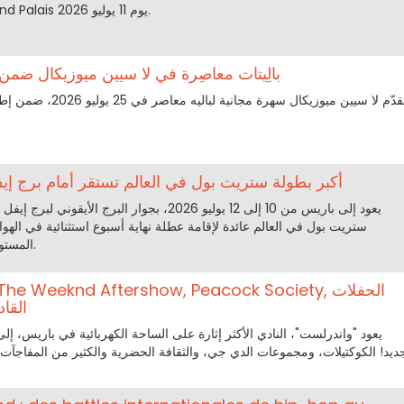
يعود ليقدّم نسخة جديدة في Grand Palais يوم 11 يوليو 2026.
بالِيتات معاصِرة في لا سيين ميوزيكال ض
تقدّم لا سيين ميوزيكال س
Quai 54 : أكبر بطولة ستريت بول في العالم تستقر أمام برج 
ستريت بول في العالم عائدة لإقامة عطلة نهاية أسبوع استثنائية في الهوا
المستوى، وثقافة حضرية، وعروض فنية.
 Pride, The Weeknd Aftershow, Peacock Society
القا
يعود "واندرلست"، النادي الأكثر إثارة على الساحة الكهربائية في باريس، إل
ديد! الكوكتيلات، ومجموعات الدي جي، والثقافة الحضرية والكثير من المفاجآت 