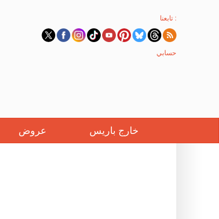
تابعنا :
حسابي
خارج باريس
عروض