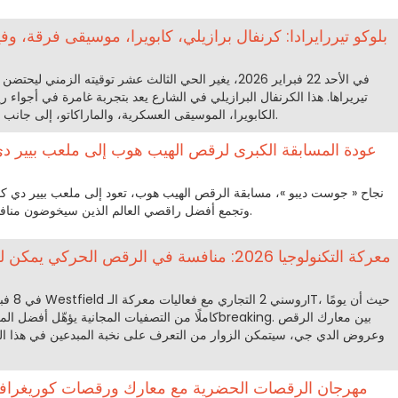
بلوكو تيررايرادا: كرنفال برازيلي، كابويرا، موسيقى فرقة، وفي
في الأحد 22 فبراير 2026، يغير الحي الثالث عشر توقيته الزم
تيريراها. هذا الكرنفال البرازيلي في الشارع يعد بتجربة غامرة في أجواء
الكابويرا، الموسيقى العسكرية، والماراكاتو، إلى جانب استمتاع أصيل بالفيجوادا التقليدية.
وتجمع أفضل راقصي العالم الذين سيخوضون منافسات ثنائية في أربع فئات مختلفة.
معركة التكنولوجيا 2026: منافسة في الرقص الحركي
كاملًا من التصفيات المجانية يؤهّل أفضل المواهب لنهائي ع
وعروض الدي جي، سيتمكن الزوار من التعرف على نخبة المبدعين في هذا الف