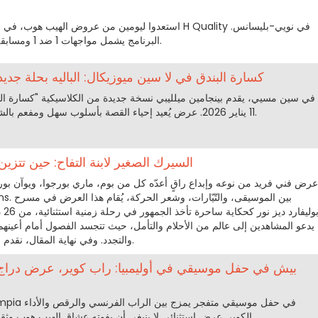
البرنامج يشمل مواجهات 1 ضد 1 ومسابقة رقص حضري استعراضية رائعة.
كسارة البندق في لا سين ميوزيكال: الباليه بحلة جديدة
11 يناير 2026. عرض يُعيد إحياء القصة بأسلوب سهل ومفعم بالشعر، يقدمهراقصو باليه أوبرا نيس.
السيرك الصغير لابنة التفاح: حين تتزين
يدعو المشاهدين إلى عالم من الأحلام والتأمل، حيث تتجسد الفصول أمام أعينه
والتجدد. وفي نهاية المقال، نقدم رأينا حول هذا العمل الفني المميز.
بيش في حفل موسيقي في أوليمبيا: راب كوير، عرض دراج،
الكوير. عرض استثنائي لا ينبغي أن يفوته عشاق الهيب هوب وثقافة الدراج، في 24 نوفمبر 2026.