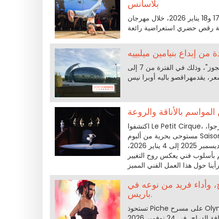
بلاسانس
استعدوا ليومين من عروض الهيب هوب، في 17 و18 يناير 2026، خلال مهرجان H Quality في نويي-بليسانس.
 من إبداع بنيامين ميلبييه
في سين مسيي، يقدم بينجامين ميلليبي نسخة جديدة من الكلاسيكية "كسارة الجوز"، وذلك في الفترة من 7 إلى
 المواسم بالأناقة والروعة
اكتشفوا Le Petit Cirque، عرض فني فريد من نوعه وإبداع راقٍ أعدّه كل من بوم، ماري بورجوا، ويوآن بورجوا،
مستوحى بحرية من ألبوم Saisons. بين الموسيقى، والتّيّارات، وشعر الحركة، يُقام هذا العرض في مسرح
بوليفارد ديز نور كحكاية ساحرة تأخذ الجمهور في رحلة زمنية استثنائية، من 26 ديسمبر 2025 إلى 4 يناير 2026،
م بأسلوب فني يعكس روح التغيير
 وأداء فريد من نوعه في
باريس.
تستحوذ Piche على مسرح Olympia في حفل موسيقي متفجر يمزج بين الراب الفرنسي والرقص والأداء