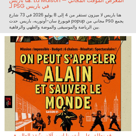
هنا باريس: La Maison — المعرض المؤقت المجاني
لـ PSG في باريس
هنا باريس لا ميزون تستقر من 4 إلى 8 يوليو 2026 في 73 شارع
فوبورغ سان-أونوريه، باريس. حدث popup مجاني من PSG يجمع
بين الرياضة والموسيقى والموضة والطهي والرفاهية.
قد نطلق على أنفسنا اسم آلان ونُنقذ العالم في