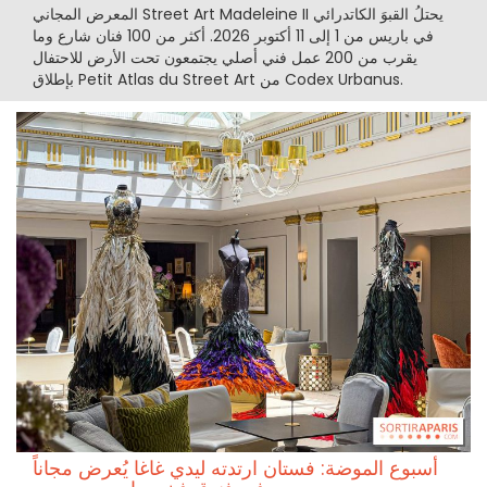
المعرض المجاني Street Art Madeleine II يحتلُ القبوَ الكاتدرائي
في باريس من 1 إلى 11 أكتوبر 2026. أكثر من 100 فنان شارع وما
يقرب من 200 عمل فني أصلي يجتمعون تحت الأرض للاحتفال
بإطلاق Petit Atlas du Street Art من Codex Urbanus.
أسبوع الموضة: فستان ارتدته ليدي غاغا يُعرض مجاناً