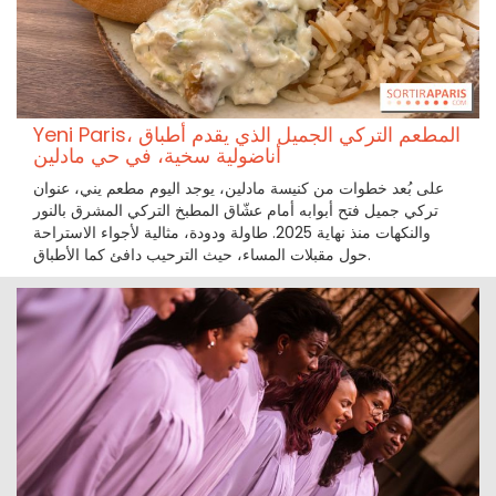
Yeni Paris، المطعم التركي الجميل الذي يقدم أطباق
أناضولية سخية، في حي مادلين
على بُعد خطوات من كنيسة مادلين، يوجد اليوم مطعم يني، عنوان
تركي جميل فتح أبوابه أمام عشّاق المطبخ التركي المشرق بالنور
والنكهات منذ نهاية 2025. طاولة ودودة، مثالية لأجواء الاستراحة
حول مقبلات المساء، حيث الترحيب دافئ كما الأطباق.