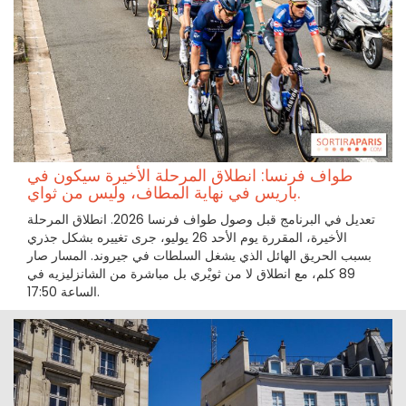
طواف فرنسا: انطلاق المرحلة الأخيرة سيكون في
باريس في نهاية المطاف، وليس من ثواي.
تعديل في البرنامج قبل وصول طواف فرنسا 2026. انطلاق المرحلة
الأخيرة، المقررة يوم الأحد 26 يوليو، جرى تغييره بشكل جذري
بسبب الحريق الهائل الذي يشغل السلطات في جيروند. المسار صار
89 كلم، مع انطلاق لا من ثويْري بل مباشرة من الشانزليزيه في
الساعة 17:50.