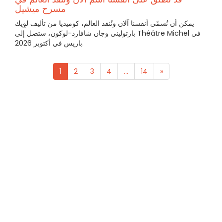
مسرح ميشيل
يمكن أن نُسمّي أنفسنا آلان ونُنقذ العالم، كوميديا من تأليف لوِيك
بارتوليني وجان شافارد-لوكون، ستصل إلى Théâtre Michel في
باريس في أكتوبر 2026.
1
2
3
4
...
14
»