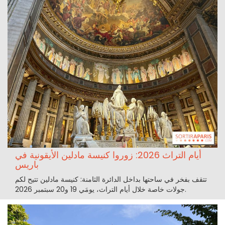
أيام التراث 2026: زوروا كنيسة مادلين الأيقونية في
باريس
تتقف بفخر في ساحتها بداخل الدائرة الثامنة: كنيسة مادلين تتيح لكم
جولات خاصة خلال أيام التراث، يومَي 19 و20 سبتمبر 2026.