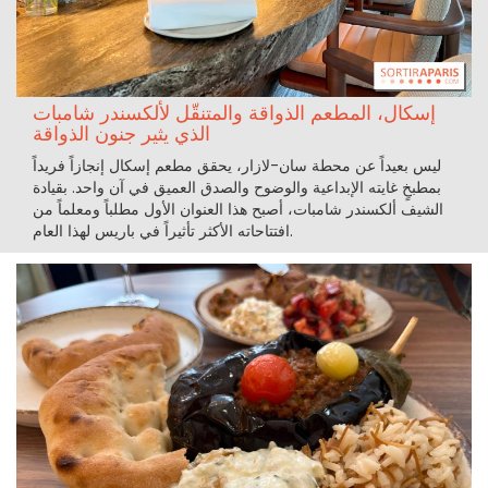
إسكال، المطعم الذواقة والمتنقّل لألكسندر شامبات
الذي يثير جنون الذواقة
ليس بعيداً عن محطة سان-لازار، يحقق مطعم إسكال إنجازاً فريداً
بمطبخٍ غايته الإبداعية والوضوح والصدق العميق في آن واحد. بقيادة
الشيف ألكسندر شامبات، أصبح هذا العنوان الأول مطلباً ومعلماً من
افتتاحاته الأكثر تأثيراً في باريس لهذا العام.