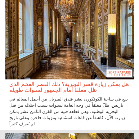
هل يمكن زيارة قصر البحرية؟ ذلك القصر الفخم الذي
ظل مغلقاً أمام الجمهور لسنوات طويلة
يقع في ساحة الكونكورد، يعتبر فندق الميريان من أجمل المعالم في
باريس. ظلّ مغلقاً في وجه العامة لسنوات بسبب احتلاله من قبل
البحرية الوطنية، وهي قطعة فنية من القرن الثامن عشر يمكن
زيارته الآن، كاشفاً عن قاعات استثنائية وتزينات فاخرة وعلى تاريخ
لم يُعرف كثيراً.