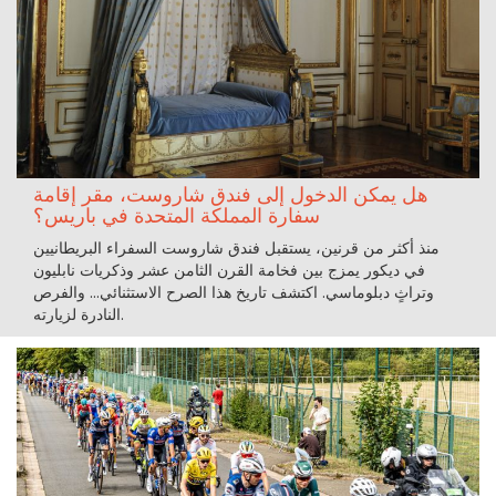
هل يمكن الدخول إلى فندق شاروست، مقر إقامة
سفارة المملكة المتحدة في باريس؟
منذ أكثر من قرنين، يستقبل فندق شاروست السفراء البريطانيين
في ديكور يمزج بين فخامة القرن الثامن عشر وذكريات نابليون
وتراثٍ دبلوماسي. اكتشف تاريخ هذا الصرح الاستثنائي… والفرص
النادرة لزيارته.