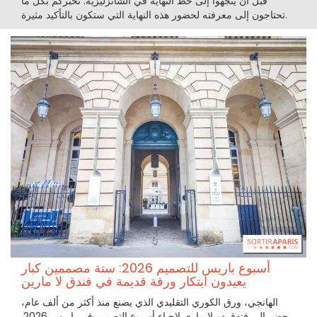
قبل أن يتجهوا إلى خط النهاية في الشانزليزيه. نخبركم بكل ما
تحتاجون إلى معرفته لحضور هذه النهاية التي ستكون بالتأكيد مثيرة.
أسبوع باريس للتصميم 2026: ستة مصممين كبار
يعيدون ابتكار ورقة قديمة في فندق لا مارين
الهانجي، ورق الكوري التقليدي الذي يصنع منذ أكثر من ألف عام،
يحضر إلى فندق دو لا ماري لإحياء أسبوع التصميم في باريس 2026.