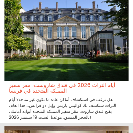
أيام التراث 2026 في فندق شاروست، مقر سفير
المملكة المتحدة في فرنسا
هل ترغب في استكشاف أماكن عادة ما تكون غير متاحة؟ أيام
التراث ستكشف لك كواليس باريس وإيل دو فرانس... هذا العام،
يفتح فندق شاروت، مقر سفير المملكة المتحدة أبوابه أمامك،
بالحجز المسبق. موعدنا السبت 19 سبتمبر 2026!