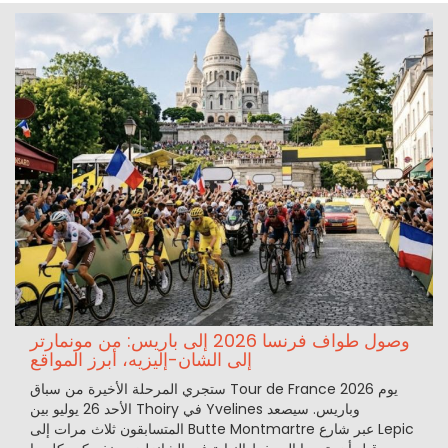
وصول طواف فرنسا 2026 إلى باريس: من مونمارتر
إلى الشان-إليزيه، أبرز المواقع
ستجري المرحلة الأخيرة من سباق Tour de France 2026 يوم
الأحد 26 يوليو بين Thoiry في Yvelines وباريس. سيصعد
المتسابقون ثلاث مرات إلى Butte Montmartre عبر شارع Lepic