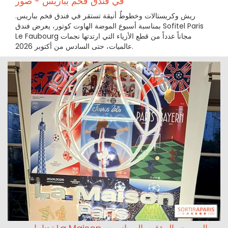
في فندق فخم بباريس - صور
ريش وكريستالات وخطوطٌ أنيقة تستقر في فندق فخم بباريس.
بمناسبة أسبوع الموضة الهاوت كوتور، يعرض فندق Sofitel Paris
Le Faubourg مجاناً عدداً من قطع الأزياء التي ارتدتها نجمات
عالميات، حتى السادس من أكتوبر 2026.