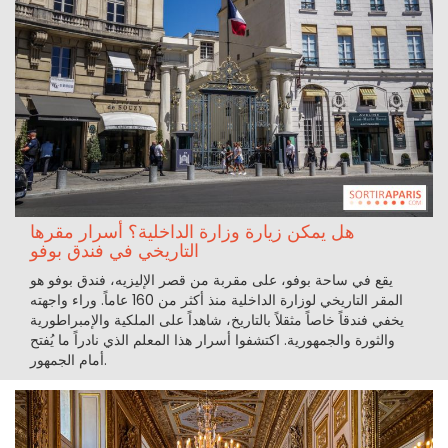
هل يمكن زيارة وزارة الداخلية؟ أسرار مقرها
التاريخي في فندق بوفو
يقع في ساحة بوفو، على مقربة من قصر الإليزيه، فندق بوفو هو
المقر التاريخي لوزارة الداخلية منذ أكثر من 160 عاماً. وراء واجهته
يخفي فندقاً خاصاً مثقلاً بالتاريخ، شاهداً على الملكية والإمبراطورية
والثورة والجمهورية. اكتشفوا أسرار هذا المعلم الذي نادراً ما يُفتح
أمام الجمهور.