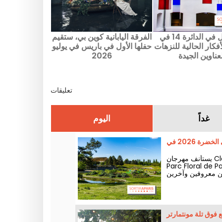
ماذا تفعل في الدائرة 14 في
الفرقة اليابانية كوين بي، ستقيم
فكار الحالية للنزهات
حفلها الأول في باريس في يوليو
عناوين الجيدة
2026
تعليقات
غداً
اليوم
يستأنف مهرجان Classique au Vert نشاطه من 24 يونيو حتى 6 سبتمبر 2026 في قلب
Parc F. وعلى مدى هذا الموسم أيضاً، يدعو المهرجان عشاق الموسيقى
نين معروفين وآخرين
في طور النجاح.