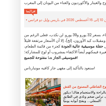
اقرأ أيضا
رانس
قائمتين للعشاء، بسعر 32 يورو و39 يورو. لن نكذب، فعلى الرغم من
ات كبد الأوزون، إلخ)، إلا أن الأسعار مرتفعة قليلاً
ل
حفلة موسيقية عالية الجودة
كجزء من قائمة الطعام،
ة فيمكنهم أيضاً الاكتفاء بمشروب أو لوح للمشاركة؛
مفتوحة للجميع!
فموسيقى الجاز
هنا
سنعود بالتأكيد إلى مقهى جاز كافيه مونبارناس!