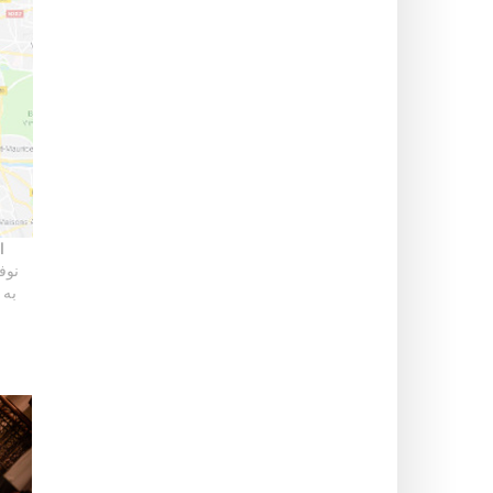
ا
نوف
به