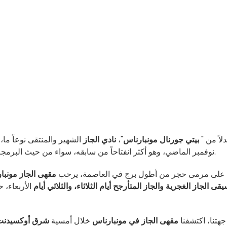
دلاً من "
بيتي جورنال مونبارناس
"،
نادي الجاز
الشهير والمنتقى نوعاً ما،
نوفمبر الماضي، وهو أكثر انفتاحاً من سابقه، سواء من حيث البرمجة أو من حيث رسوم الدخول التي لن تكلفك فلساً واحداً.
على مرمى حجر من أطول برج في العاصمة، يرحب
مقهى الجاز مونبا
قى الجاز الغجرية والجاز المتأرجح أيام الثلاثاء، والثلاثي أيام
الأربعاء، 
هتنا، اكتشفنا
مقهى الجاز في مونبارناس
خلال أمسية
شرق أوكسيدنت