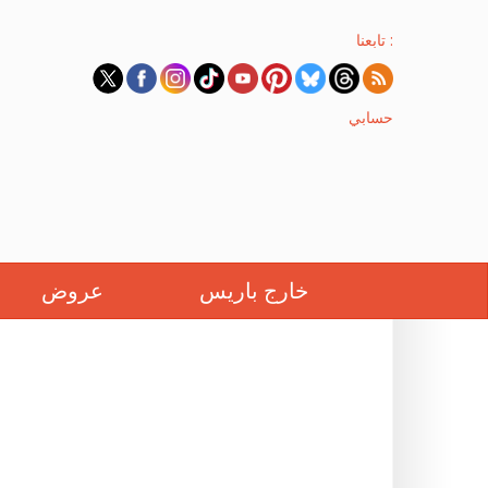
تابعنا :
حسابي
خارج باريس
عروض