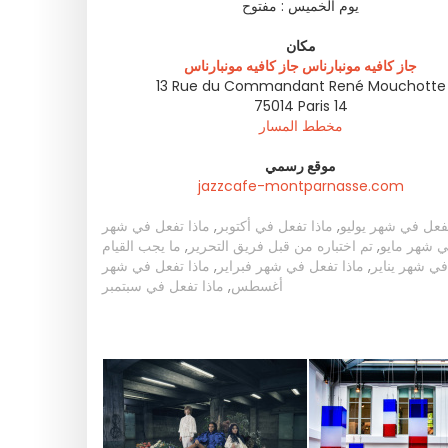
يوم الخميس :
مفتوح
مكان
جاز كافيه مونبارناس جاز كافيه مونبارناس
13 Rue du Commandant René Mouchotte
75014
Paris 14
مخطط المسار
موقع رسمي
jazzcafe-montparnasse.com
تفعل في شهر يوليو
,
ماذا تفعل في أكتوبر
,
ماذا تفعل في شهر
ي شهر مايو
,
تم اختباره من قبل فريق التحرير
,
ما يجب القيام
في شهر يناير
,
ماذا تفعل في شهر فبراير
,
ماذا تفعل في شهر
أغسطس
,
ماذا تفعل في سبتمبر