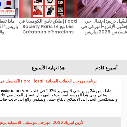
ُسْبِل دريم: احتفال حي
إطلاق نادي الكوميديا في Food
جَسْبِل الإفرو-أميركي في
Society Paris 14 مع Les
باريس؟ الأ
سطس 2026 بباريس
Créateurs d’émotions
وال
أسبوع قادم
هذا نهاية الأسبوع
الكلاسيك في الخضرة 2026 في Parc Floral: برنامج مهرجان الحفلات المجانية
loral de Paris
والمتحمّسين الجدد إلى الانطلاق بإيقاعٍ جميل وبطقسٍ رائع إلى جانب فنا
الأرين لييريك 2026: مهرجان موسيقى كلاسيكية يرتفع فوق تلة مونتمارتر