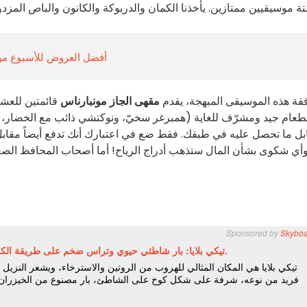
أفضل العروض للأسبوع من 10 إلى 16 أغسطس 2026 في باريس وإيل دو ف
قة هذه الموسيقى المبهجة، يقدم
مقهى الجاز مونبارناس
طعام جيد ومشرّف للغاية (همبرغر سخيّ، ونوكتشي ذائب مع الخضار، ومقبل
بل ما تحصل عليه في طبقك. فقط ضع في اعتبارك أنك تدفع أيضاً مقاب
أي شكوى بشأن المال ستذهب أدراج الرياح! أما أصحاب المحافظ الصغير