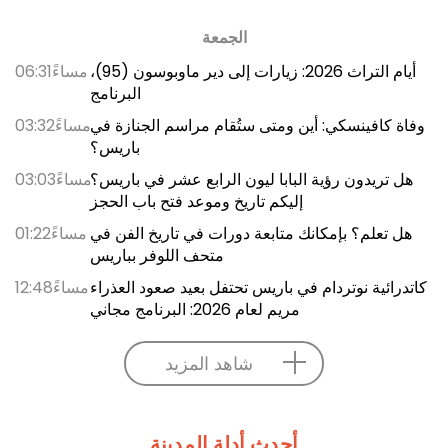
الجمعة
أيام التراث 2026: زيارات إلى دير ماوبوسون (95)،
06:31مساءً
البرنامج
وفاة كافينسكي: أين ومتى ستُقام مراسم الجنازة في
03:32مساءً
باريس؟
هل تريدون رؤية البابا ليون الرابع عشر في باريس؟
03:03مساءً
إليكم تاريخ وموعد فتح باب الحجز
هل تعلم؟ بإمكانك متابعة دورات في تاريخ الفن في
01:22مساءً
متحف اللوفر بباريس
كاتدرائية نوتردام في باريس تحتفل بعيد صعود العذراء
12:48مساءً
مريم لعام 2026: البرنامج مجاني
شاهد المزيد
أحدث أدلة المدينة