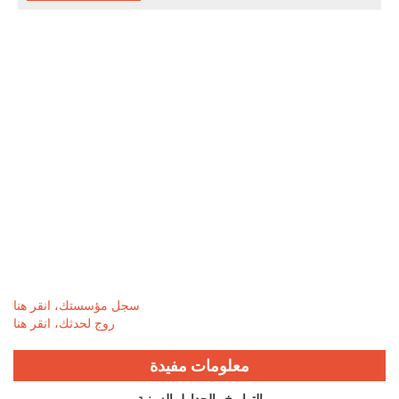
سجل مؤسستك، انقر هنا
روج لحدثك، انقر هنا
معلومات مفيدة