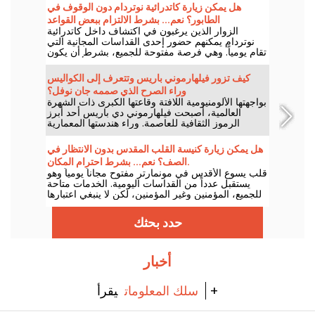
هل يمكن زيارة كاتدرائية نوتردام دون الوقوف في
الطابور؟ نعم... بشرط الالتزام ببعض القواعد
الزوار الذين يرغبون في اكتشاف داخل كاتدرائية
نوتردام يمكنهم حضور إحدى القداسات المجانية التي
تقام يومياً. وهي فرصة مفتوحة للجميع، بشرط أن يكون
الهدف الأساسي هو المشاركة في الاحتفال أو احترام
سيره بالكامل. وإليكم ما يجب معرفته.
كيف تزور فيلهارموني باريس وتتعرف إلى الكواليس
وراء الصرح الذي صممه جان نوفل؟
بواجهتها الألومنيومية اللافتة وقاعتها الكبرى ذات الشهرة
العالمية، أصبحت فيلهارموني دي باريس أحد أبرز
الرموز الثقافية للعاصمة. وراء هندستها المعمارية
الجريئة تختبئ مساحات تقنية مدهشة، وسطح يطل
على باريس، إضافة إلى كواليس يمكن للزوار اكتشافها
هل يمكن زيارة كنيسة القلب المقدس بدون الانتظار في
من خلال جولات موجهة!
الصف؟ نعم... بشرط احترام المكان.
قلب يسوع الأقدس في مونمارتر مفتوح مجاناً يومياً وهو
يستقبل عدداً من القداسات اليومية. الخدمات متاحة
للجميع، المؤمنين وغير المؤمنين، لكن لا ينبغي اعتبارها
وسيلة لتجاوز طابور انتظار الزوار. إليك ما يجب معرفته
قبل أن تفتح أبواب الكنيسة.
حدد بحثك
أخبار
يقرأ +
سلك المعلومات