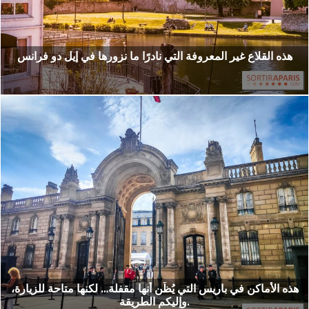
هذه القلاع غير المعروفة التي نادرًا ما نزورها في إيل دو فرانس
هذه الأماكن في باريس التي يُظَن أنها مقفلة… لكنها متاحة للزيارة،
وإليكم الطريقة.