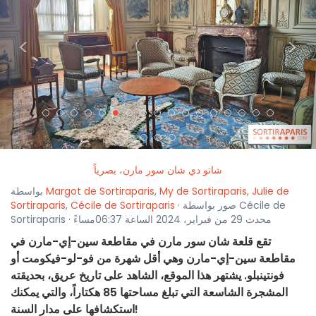
<
>
شاتو دي شان سور مارن، بصرياً
Julie de
,
My de Sortiraparis
,
Margot de Sortiraparis
بواسطة
· صور بواسطة Cécile de
Cécile de Sortiraparis
,
Sortiraparis
Sortiraparis · محدث 29 من فبراير، 2024 الساعة 06:37مساءً
تقع قلعة شان سور مارن في مقاطعة سين-إي-مارن في
مقاطعة سين-إي-مارن وهي أقل شهرة من فو-لو-فيكومت أو
فونتينبلو. يشتهر هذا الموقع، الشاهد على تاريخ عريق، بحديقته
المشجرة الشاسعة التي تبلغ مساحتها 85 هكتاراً، والتي يمكنك
استكشافها على مدار السنة!