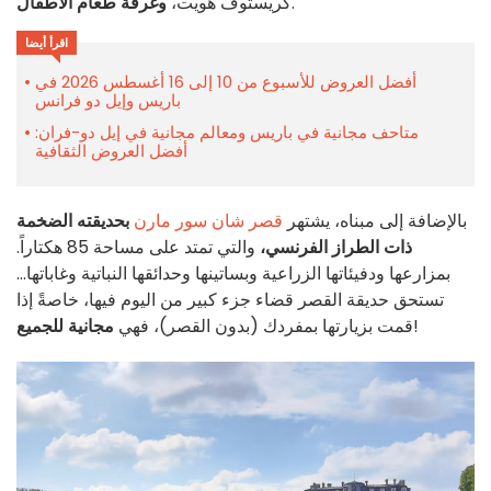
.
كريستوف هويت،
وغرفة طعام الأطفال
اقرأ أيضا
أفضل العروض للأسبوع من 10 إلى 16 أغسطس 2026 في
باريس وإيل دو فرانس
متاحف مجانية في باريس ومعالم مجانية في إيل دو-فران:
أفضل العروض الثقافية
بالإضافة إلى مبناه، يشتهر
قصر شان سور مارن
بحديقته الضخمة
ذات الطراز الفرنسي،
والتي تمتد على مساحة 85 هكتاراً.
بمزارعها ودفيئاتها الزراعية وبساتينها وحدائقها النباتية وغاباتها...
تستحق حديقة القصر قضاء جزء كبير من اليوم فيها، خاصةً إذا
!
قمت بزيارتها بمفردك (بدون القصر)، فهي
مجانية للجميع