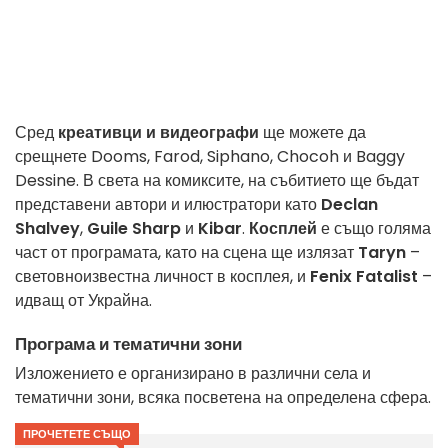
Сред
креативци и видеографи
ще можете да
срещнете Dooms, Farod, Siphano, Chocoh и Baggy
Dessine. В света на комиксите, на събитието ще бъдат
представени автори и илюстратори като
Declan
Shalvey
,
Guile Sharp
и
Kibar
.
Косплей
е също голяма
част от програмата, като на сцена ще излязат
Taryn
–
световноизвестна личност в косплея, и
Fenix Fatalist
–
идващ от Украйна.
Програма и тематични зони
Изложението е организирано в различни села и
тематични зони, всяка посветена на определена сфера.
ПРОЧЕТЕТЕ СЪЩО