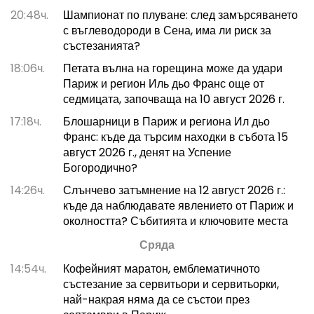
20:48ч.
Шампионат по плуване: след замърсяването
с въглеводороди в Сена, има ли риск за
състезанията?
18:06ч.
Петата вълна на горещина може да удари
Париж и регион Иль дьо Франс още от
седмицата, започваща на 10 август 2026 г.
17:18ч.
Блошарници в Париж и региона Ил дьо
Франс: къде да търсим находки в събота 15
август 2026 г., денят на Успение
Богородично?
14:26ч.
Слънчево затъмнение на 12 август 2026 г.:
къде да наблюдавате явлението от Париж и
околността? Събитията и ключовите места
Сряда
14:54ч.
Кофейният маратон, емблематичното
състезание за сервитьори и сервитьорки,
най-накрая няма да се състои през