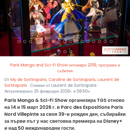
<
>
Paris Manga and Sci-Fi Show октомври 2019, програма и
събития
От
My de Sortiraparis
,
Caroline de Sortiraparis
,
Laurent de
Sortiraparis
· Снимки от Laurent de Sortiraparis ·
Актуализирано 25 февруари 2026г. в 08:50ч.
Paris Manga & Sci-Fi Show организира TGS отново
на 14 и 15 март 2026 г. в Parc des Expositions Paris
Nord Villepinte за своя 39-и рожден ден, събирайки
за първи път у нас световна премиера на Disney+
и над 50 международни гости.