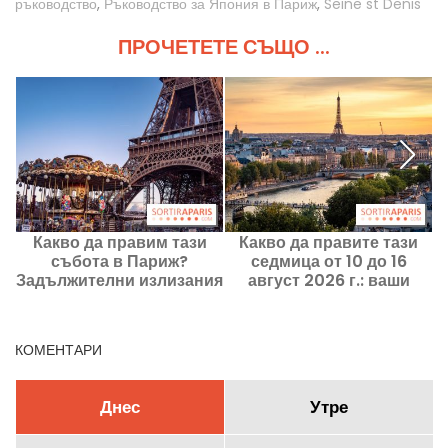
ръководство
,
Ръководство за Япония в Париж
,
Seine st Denis
ПРОЧЕТЕТЕ СЪЩО ...
Какво да правим тази
Какво да правите тази
събота в Париж?
седмица от 10 до 16
Задължителни излизания
август 2026 г.: ваши
на 8 август 2026 г.
излизания за седмица,
с
пълна с преживявания в
Париж
КОМЕНТАРИ
Днес
Утре