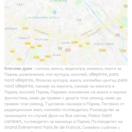
Ключови думи :
салони
,
манга
,
видеоигра
,
комикси
,
манга за
Париж
,
развлечения
,
поп култура
,
косплей
,
villepinte
,
paris
nord villepinte
,
Японска култура
,
манга
,
изложбен център paris
nord villepinte
,
панаир на мангата
,
панаир на мангата в
Париж
,
косплей Париж
,
Парижко изложение на манга и научна
фантастика
,
какво да правим с децата този уикенд
,
какво да
правим този уикенд
,
Търговски панаири в Париж
,
Тествано от
редакционния екип
,
изложба-пътеводител
,
Ръководство за
празниците по случай Деня на Вси светии
,
Район Saint
Lambert
,
пътеводител за маниаци в Париж
,
Пътеводител на
Grand Événement Paris Ile de France
,
Семейно събитие с