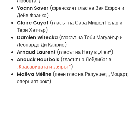
любовта“)
Yoann Sover
(френският глас на Зак Ефрон и
Дейв Франко)
Claire Guyot
(гласът на Сара Мишел Гелар и
Тери Хатчър)
Damien Witecka
(гласът на Тоби Магуайър и
Леонардо Ди Каприо)
Arnaud Laurent
(гласът на Нату в „Феи“)
Anouck Hautbois
(гласът на Лейдибаг в
„Красавицата и звярът“
)
Maëva Méline
(пеен глас на Рапунцел, „Моцарт,
оперният рок“)