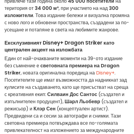
привлече тази година около
45 000 посетители
на
територия от
34 000 м²
, при участието на над
300
изложители
. Това издание бележи и визуална промяна
с ново лого и обновени пространства, създадени за по-
усещане и потапяне в света на любимите жанрове.
Ексклузивният Disney+ Dragon Striker като
централен акцент на изложбата
Един от най-очакваните моменти на 39-ото издание
без съмнение е
световната премиера на Dragon
Striker
, новата оригинална поредица на
Disney+
.
Посетителите ще имат възможността да надникнат зад
кулисите на създаването, като ще присъстват на среща
с креативния екип:
Силваин Дос Сантос
(създател и
изпълнителен продуцент),
Шарл Льобевр
(създател и
режисьор) и
Клэр Сен
(концептуален артист).
Предвидени са и сесии за автографи и снимки. Тази
световна премиера потвърждава все по-голямата
привлекателност на изложението за международните