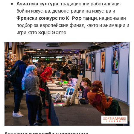
Азиатска култура
: традиционни работилници,
бойни изкуства, демонстрации на изкуства и
Френски конкурс по K-Pop танци
, национален
подбор за европейския финал, както и анимации и
игри като Squid Game
Концерти и изложби в програмата