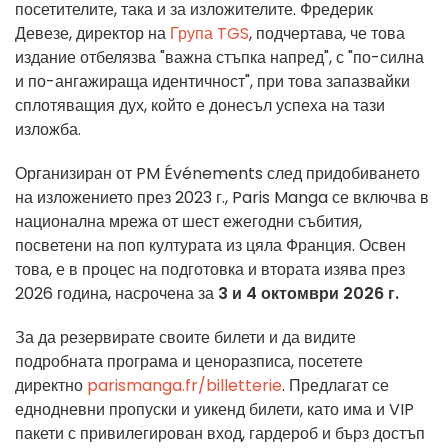
посетителите, така и за изложителите. Фредерик
Девезе, директор на
Група TGS
, подчертава, че това
издание отбелязва "важна стъпка напред", с "по-силна
и по-ангажираща идентичност", при това запазвайки
сплотяващия дух, който е донесъл успеха на тази
изложба.
Организиран от PM Événements след придобиването
на изложението през 2023 г., Paris Manga се включва в
национална мрежа от шест ежегодни събития,
посветени на поп културата из цяла Франция. Освен
това, е в процес на подготовка и втората изява през
2026 година, насрочена за
3 и 4 октомври 2026 г.
За да резервирате своите билети и да видите
подробната програма и ценоразписа, посетете
директно
parismanga.fr/billetterie
. Предлагат се
еднодневни пропуски и уикенд билети, като има и VIP
пакети с привилегирован вход, гардероб и бърз достъп