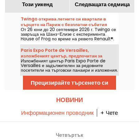
Този уикенд
Следващата седмица
Twingo открива летните си квартали в
сърцето на Париж с безплатни събития
От 26 юни до 20 септември 2026 г. Twingo се
(изложба, стендъп, диджей сетове...)
завръща на Шанз-Елизе с експеримента
House of Frog по време на ревюто Renault®.
Програмата включва: имерсивна изложба,
стендъп, DJ сетове, дискусии, както и други
Paris Expo Porte de Versailles,
активности и забавления. Входът е свободен и
изложбеният център, предпочитан за
безплатен, с предварителна регистрация за
Изложбеният център Paris Expo Porte de
големи търговски панаири
достъп до събитията (линкът в статията).
Versailles е задължителен за редовните
посетители на търговски панаири и изложения.
Той е вторият по големина изложбен център
във Франция и е домакин както на големите
Прецизирайте търсенето си
събития, които се очакват в столицата, така и
на XXL изложения.
НОВИНИ
Информационен проводник
+ Чете
Четвъртък