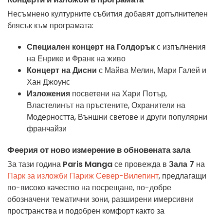
Несъмнено културните събития добавят допълнителен
блясък към програмата:
Специален концерт на Голдорък
с изпълнения
на Енрике и Франк на живо
Концерт на Дисни
с Майва Мелин, Мари Галей и
Хан Джоунс
Изложения
посветени на Хари Потър,
Властелинът на пръстените, Охранители на
Модерността, Външни светове и други популярни
франчайзи
Феерия от ново измерение в обновената зала
За тази година
Paris Manga
се провежда в
Зала 7
на
Парк за изложби Париж Север-Вилепинт
, предлагащи
по-високо качество на посрещане, по-добре
обозначени тематични зони, разширени имерсивни
пространства и подобрен комфорт както за