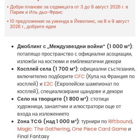
Добри планове за седмицата от 3 до 9 август 2026 г. в
Париж и Иль дьо-Франс
10 предложения за уикенда в Йевелинс, на 8 и 9 август
2026 г., добрите идеи
Джоблинг с „Междузвездни войни“ (1 000 м²)
:
потапящо пространство с официални асоциации,
изложби на костюми и емблематични декори
Косплей села (1 700 м²)
: официални състезания,
включително подборите
CFC
(Купа на Франция по
косплей) и
E2C
(Европейски шампионат по
косплей), специализирани щандове и декори
Село на творците (1 800 м²)
: стотици
художници, занаятчии и илюстратори още от
входа на изложението
Zона TCG (над 1 000 м²)
: турнири по
Riftbound
,
Magic: The Gathering
,
One Piece Card Game
и
Final Fantasy