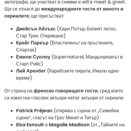
автографи, ще участват в снимки и will в meet & greet.
Що се отнася до
международните гости от киното и
сериалите
, ще присъстват:
Джейсън Айзъкс
(Хари Потър, Белият лотос,
Стар Трек: Откриване)
Крейг Паркър
(Властелинът на пръстените,
Спартак)
Емили Суолоу
(Supernatural, Мандыорианът в
Старт Рийс)
Лий Аренбег
(Карибските пирати, Имало едно
време)
От страна на
френско говорещите гости
, сред които
са известни гласови актьори иstar актьори от сериали:
Patrick Préjean
(открива с сцени от „Семейни
сцени“, гласът на Грос Минет и Тигър)
Elsa Esnoult
и
Magalie Madison
(от „Тайните на