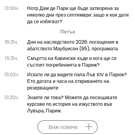
13:30ч.
Нотр Дам де Пари ще бъде затворена за
няколко дни през септември: защо и кои дати
да се избягват?
Петък
18:31ч.
Дни на наследството 2026: посещения в
абатството Маубуисон (95), програмата
15:31ч.
Смъртта на Кавински: къде и кога ще се
състоят погребенията в Париж?
15:02ч.
Искате ли да видите папа Лъв XIV в Париж?
Ето датата и часа на откриването на
резервациите
13:20ч.
Знаете ли това? Можете да посещавате
курсове по история на изкуството във
Лувъра, Париж.
Виж повече