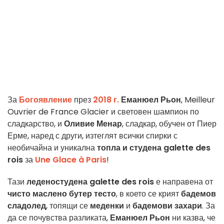
За
Богоявление
през
2018 г.
Еманюел Рьон
, Meilleur
Ouvrier de France Glacier и световен шампион по
сладкарство, и
Оливие Менар
, сладкар, обучен от Пиер
Ерме, наред с други, изтеглят всички спирки с
необичайна и уникална
топла и студена galette des
rois
за
Une Glace à Paris
!
Тази
леденостудена galette des rois
е направена от
чисто маслено бутер тесто
, в което се крият
бадемов
сладолед
, топящи се
меденки
и
бадемови захари
. За
да се почувства разликата,
Еманюел Рьон
ни казва, че