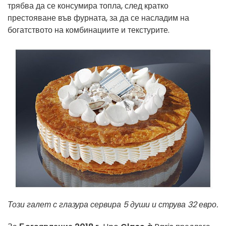
трябва да се консумира топла, след кратко
престояване във фурната, за да се насладим на
богатството на комбинациите и текстурите.
Този галет с глазура сервира 5 души и струва 32 евро.