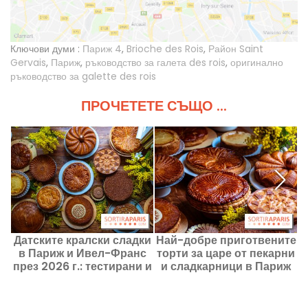
Ключови думи :
Париж 4
,
Brioche des Rois
,
Район Saint
Gervais
,
Париж
,
ръководство за галета des rois
,
оригинално
ръководство за galette des rois
ПРОЧЕТЕТЕ СЪЩО ...
Датските кралски сладки
Най-добре приготвените
в Париж и Ивел-Франс
торти за царе от пекарни
през 2026 г.: тестирани и
и сладкарници в Париж
одобрени вкусове
през 2026 г., ръчната
работа на майсторите