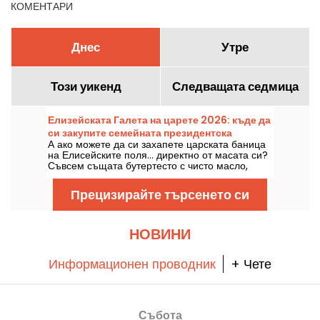
КОМЕНТАРИ
Днес
Утре
Този уикенд
Следващата седмица
Елизейската Галета на царете 2026: къде да
си закупите семейната президентска
А ако можете да си захапете царската баница
галета? - снимки
на Елисейските поля... директно от масата си?
Съвсем същата бутертесто с чисто масло,
също домашна франжипанова плънка, а този
път и с откривателската бобена фигура, за да
Прецизирайте търсенето си
стане всеки цар или царица за известно време.
Предлага се във фамилен размер в една
художествена пекарна в 15-и район, вярна на
рецептата, поднасяна на кралския двор, но
НОВИНИ
адаптирана към уютните ни маси!
Информационен проводник
+ Чете
Събота