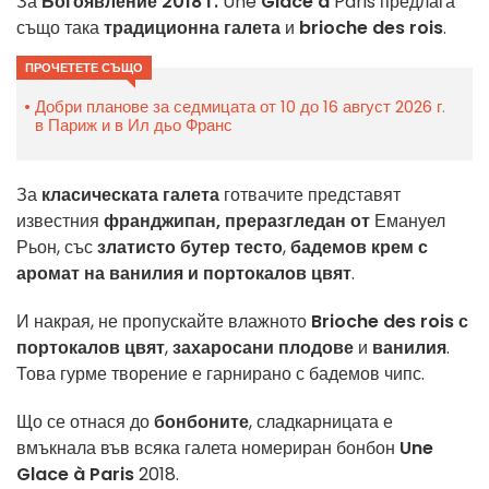
За
Богоявление 2018 г.
Une
Glace à
Paris предлага
също така
традиционна галета
и
brioche des rois
.
ПРОЧЕТЕТЕ СЪЩО
Добри планове за седмицата от 10 до 16 август 2026 г.
в Париж и в Ил дьо Франс
За
класическата галета
готвачите представят
известния
франджипан, преразгледан от
Емануел
Рьон, със
златисто бутер тесто
,
бадемов крем с
аромат на ванилия и портокалов цвят
.
И накрая, не пропускайте влажното
Brioche des rois с
портокалов цвят
,
захаросани плодове
и
ванилия
.
Това гурме творение е гарнирано с бадемов чипс.
Що се отнася до
бонбоните
, сладкарницата е
вмъкнала във всяка галета номериран бонбон
Une
Glace à Paris
2018.