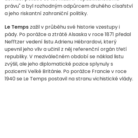
právu" a byl rozhodným odpůrcem druhého císařství
a jeho riskantní zahraniční politiky.
Le Temps
zažil v průběhu své historie vzestupy i
pády. Po porážce a ztrátě Alsaska v roce 1871 předal
Nefftzer vedení listu Adrienu Hébrardovi, který
upevnil jeho vliv a učinil z něj referenční orgán třetí
republiky. V meziválečném období se náklad listu
zvýšil, ale jeho diplomatické pozice splynuly s
pozicemi Velké Británie. Po porážce Francie v roce
1940 se Le Temps postavil na stranu vichistické vlády.