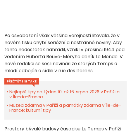
Po osvobození však většina veřejnosti litovala, že v
novém tisku chybí seriózní a nestranné noviny. Aby
tento nedostatek nahradil, vznikl v prosinci 1944 pod
vedením Huberta Beuve-Méryho deník Le Monde. V
nové redakci se sešli novináři ze starých Temps a
mladí odbojáři a sídlili v rue des Italiens.
PŘEČTĚTE SI TAKÉ
Nejlepší tipy na týden 10. až 16. srpna 2026 v Paříži a
v Île-de-France
Muzea zdarma v Paříži a památky zdarma v Île-de-
France: kulturní tipy
Prostory bývalé budovy časopisu Le Temps v Paříži