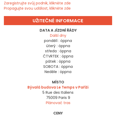
Zaregistrujte svůj podnik, klikněte zde
Propagujte svou událost, klikněte zde
UŽITEČNÉ INFORMACE
DATA A JÍZDNÍ ŘÁDY
Další dny
pondělí :
öppna
úterý :
öppna
středa :
öppna
ČTVRTEK :
öppna
pátek :
öppna
SOBOTA :
öppna
Neděle :
öppna
MÍSTO
Bývalá budova Le Temps v Paříži
5 Rue des Italiens
75009
Paris 9
Plánovač tras
CENY