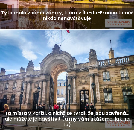
Tyto málo známé zámky, které v Île-de-France téměř
nikdo nenavštěvuje
Ta místa v Paříži, o nichž se tvrdí, že jsou zavřená…
ale můžete je navštívit (a my vám ukážeme, jak na
to)