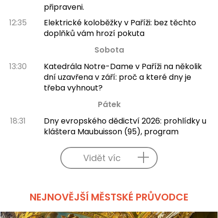
připraveni.
12:35
Elektrické koloběžky v Paříži: bez těchto
doplňků vám hrozí pokuta
Sobota
13:30
Katedrála Notre-Dame v Paříži na několik
dní uzavřena v září: proč a které dny je
třeba vyhnout?
Pátek
18:31
Dny evropského dědictví 2026: prohlídky u
kláštera Maubuisson (95), program
Vidět víc
NEJNOVĚJŠÍ MĚSTSKÉ PRŮVODCE