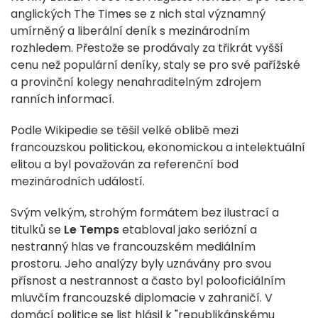
anglických The Times se z nich stal významný
umírněný a liberální deník s mezinárodním
rozhledem. Přestože se prodávaly za třikrát vyšší
cenu než populární deníky, staly se pro své pařížské
a provinční kolegy nenahraditelným zdrojem
ranních informací.
Podle Wikipedie se těšil velké oblibě mezi
francouzskou politickou, ekonomickou a intelektuální
elitou a byl považován za referenční bod
mezinárodních událostí.
Svým velkým, strohým formátem bez ilustrací a
titulků se
Le Temps
etabloval jako seriózní a
nestranný hlas ve francouzském mediálním
prostoru. Jeho analýzy byly uznávány pro svou
přísnost a nestrannost a často byl polooficiálním
mluvčím francouzské diplomacie v zahraničí. V
domácí politice se list hlásil k "republikánskému