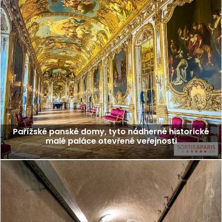
Pařížské panské domy, tyto nádherné historické
malé paláce otevřené veřejnosti