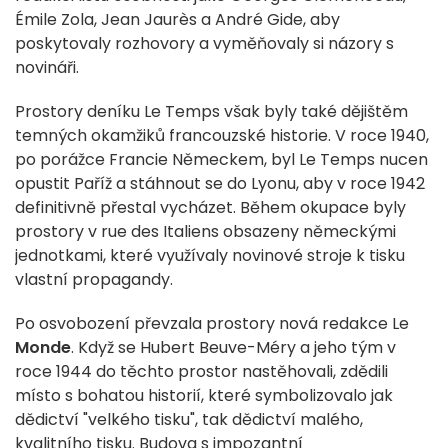
Émile Zola, Jean Jaurès a André Gide, aby
poskytovaly rozhovory a vyměňovaly si názory s
novináři.
Prostory deníku Le Temps však byly také dějištěm
temných okamžiků francouzské historie. V roce 1940,
po porážce Francie Německem, byl Le Temps nucen
opustit Paříž a stáhnout se do Lyonu, aby v roce 1942
definitivně přestal vycházet. Během okupace byly
prostory v rue des Italiens obsazeny německými
jednotkami, které využívaly novinové stroje k tisku
vlastní propagandy.
Po osvobození převzala prostory nová redakce Le
Monde
. Když se Hubert Beuve-Méry a jeho tým v
roce 1944 do těchto prostor nastěhovali, zdědili
místo s bohatou historií, které symbolizovalo jak
dědictví "velkého tisku", tak dědictví malého,
kvalitního tisku. Budova s impozantní