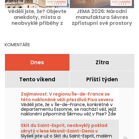
Věděli jste, že? Objevte
JEMA 2026: Národní
anekdoty, místa a
manufaktura Sèvres
neobvyklé příběhy z
zpřístupní své prostory
Paříže.
zdarma
KOMENTÁŘE
Dnes
Zítra
Tento víkend
Příští týden
Zajímavost: V regionu Île-de-France se
této nakloněné věži přezdívá Pisa severu
Věděli jste, že v Île-de-France, konkrétně v
(91).
departementu Essonne, se nachází věž, jejíž
naklonění připomíná Šikmou věž v Pise? Zde
je příběh kostela Saint-Martin d'Étampes a
jeho úžasné nakloněné zvonice.
Skit du Saint-Esprit, neobvyklý poklad
ukrytý v lese Mesnil-Saint-Denis v
Slyšeli jste už o Skit du Saint-Esprit, malém
departementu Yvelines