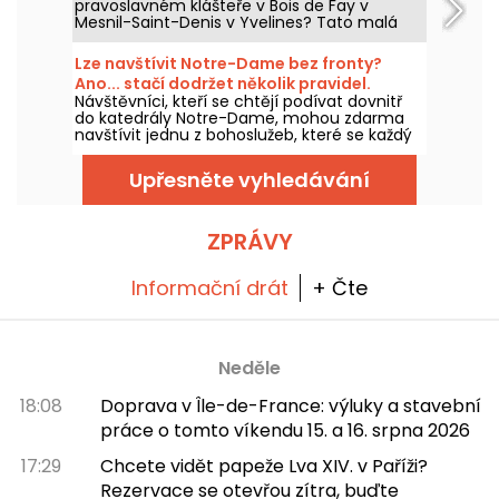
pravoslavném klášteře v Bois de Fay v
Mesnil-Saint-Denis v Yvelines? Tato malá
stavba, která se ve skutečnosti skládá ze tří
kostelů, odhaluje poklad ukrytý uvnitř, který
Lze navštívit Notre-Dame bez fronty?
musí navštívit milovníci neobvyklých
Ano... stačí dodržet několik pravidel.
památek a historie umění.
Návštěvníci, kteří se chtějí podívat dovnitř
do katedrály Notre-Dame, mohou zdarma
navštívit jednu z bohoslužeb, které se každý
den konají. Tato možnost je otevřená všem,
stačí přijít hlavně kvůli účasti na slavení
Upřesněte vyhledávání
nebo plně dodržet průběh bohoslužby.
Vysvětlíme, co je třeba vědět.
ZPRÁVY
Informační drát
+ Čte
Neděle
18:08
Doprava v Île-de-France: výluky a stavební
práce o tomto víkendu 15. a 16. srpna 2026
17:29
Chcete vidět papeže Lva XIV. v Paříži?
Rezervace se otevřou zítra, buďte