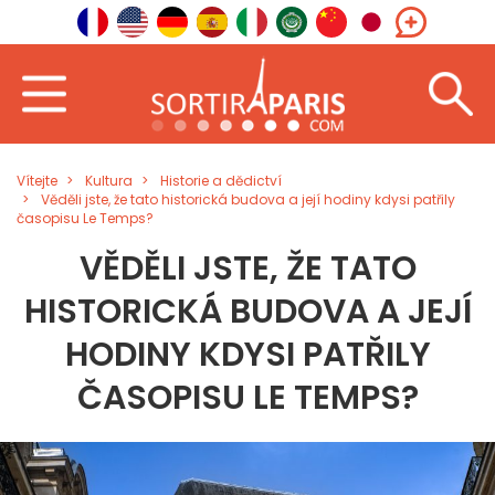
Vítejte
Kultura
Historie a dědictví
Věděli jste, že tato historická budova a její hodiny kdysi patřily
časopisu Le Temps?
VĚDĚLI JSTE, ŽE TATO
HISTORICKÁ BUDOVA A JEJÍ
HODINY KDYSI PATŘILY
ČASOPISU LE TEMPS?