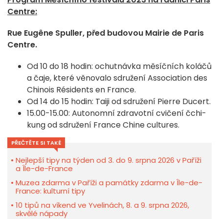
Centre:
Rue Eugêne Spuller, před budovou Mairie de Paris
Centre.
Od 10 do 18 hodin: ochutnávka měsíčních koláčů
a čaje, které věnovalo sdružení Association des
Chinois Résidents en France.
Od 14 do 15 hodin: Taiji od sdružení Pierre Ducert.
15.00-15.00: Autonomní zdravotní cvičení čchi-
kung od sdružení France Chine cultures.
PŘEČTĚTE SI TAKÉ
Nejlepší tipy na týden od 3. do 9. srpna 2026 v Paříži
a Île-de-France
Muzea zdarma v Paříži a památky zdarma v Île-de-
France: kulturní tipy
10 tipů na víkend ve Yvelinách, 8. a 9. srpna 2026,
skvělé nápady