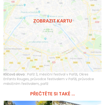
ZOBRAZIT KARTU
Klíčová slova :
Paříž 3
,
měsíční festival v Paříži
,
Okres
Enfants Rouges
,
průvodce festivalem v Paříži
,
průvodce
měsíčním festivalem
,
paříž
PŘEČTĚTE SI TAKÉ ...