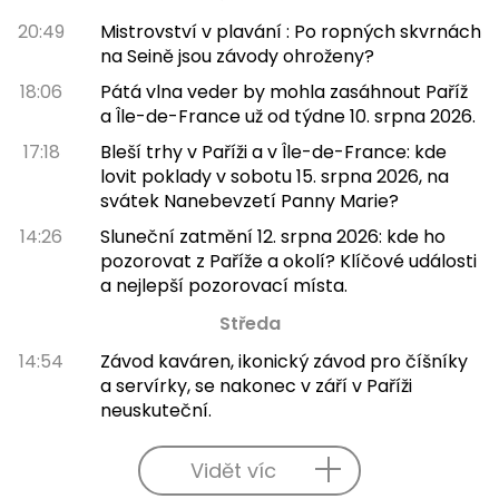
20:49
Mistrovství v plavání : Po ropných skvrnách
na Seině jsou závody ohroženy?
18:06
Pátá vlna veder by mohla zasáhnout Paříž
a Île-de-France už od týdne 10. srpna 2026.
17:18
Bleší trhy v Paříži a v Île-de-France: kde
lovit poklady v sobotu 15. srpna 2026, na
svátek Nanebevzetí Panny Marie?
14:26
Sluneční zatmění 12. srpna 2026: kde ho
pozorovat z Paříže a okolí? Klíčové události
a nejlepší pozorovací místa.
Středa
14:54
Závod kaváren, ikonický závod pro číšníky
a servírky, se nakonec v září v Paříži
neuskuteční.
Vidět víc