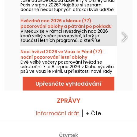
Jaké atrakce budou uzavřeny v Disneylandu
Paris v srpnu 2026? Najděte si seznam
dočasně nedostupných atrakcí kvůli údržbě
nebo rekonstrukci, abyste si mohli
naplánovat návštěvu v parcích Disney.
Hvězdná noc 2026 v Meaux (77):
pozorování oblohy a pátrání po pokladu
V Meaux se v rámci Hvězdných noc 2026
koná velký večer pozorování, který je
součástí letních programů, a který se
uskuteční 7. srpna, aby se návštěvníci stali
neomylnými experty na planety a hvězdy!
Noci hvězd 2026 ve Vaux le Pénil (77):
noční pozorování letní oblohy
Dvě velké večery pozorování hvězd se
uskuteční 7. a 8. srpna 2026 v Klubu výcviku
psů ve Vaux le Pénil, u příležitosti nové řady
Nuits des Etoiles.
Upřesněte vyhledávání
ZPRÁVY
Informační drát
+ Čte
Čtvrtek