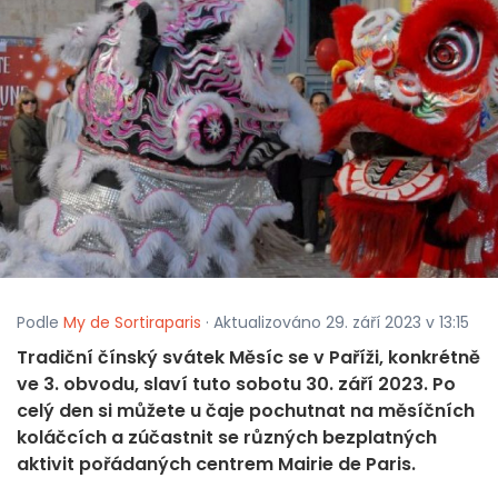
Podle
My de Sortiraparis
· Aktualizováno 29. září 2023 v 13:15
Tradiční čínský svátek Měsíc se v Paříži, konkrétně
ve 3. obvodu, slaví tuto sobotu 30. září 2023. Po
celý den si můžete u čaje pochutnat na měsíčních
koláčcích a zúčastnit se různých bezplatných
aktivit pořádaných centrem Mairie de Paris.