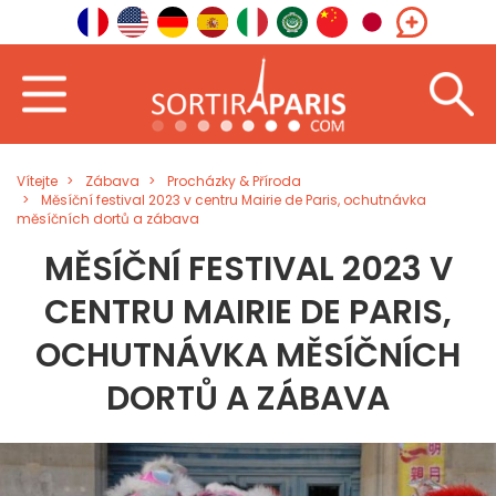
Vítejte
Zábava
Procházky & Příroda
Měsíční festival 2023 v centru Mairie de Paris, ochutnávka
měsíčních dortů a zábava
MĚSÍČNÍ FESTIVAL 2023 V
CENTRU MAIRIE DE PARIS,
OCHUTNÁVKA MĚSÍČNÍCH
DORTŮ A ZÁBAVA