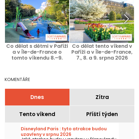
Co dělat s dětmi v Paříži
Co dělat tento víkend v
C
a v Île-de-France o
Paříži a v Île-de-France,
1
tomto víkendu 8.–9.
7., 8. a 9. srpna 2026
srpna 2026?
KOMENTÁŘE
Dnes
Zítra
Tento víkend
Příští týden
Disneyland Paris : tyto atrakce budou
uzavřeny v srpnu 2026