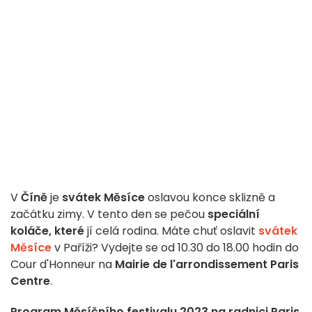
V
Číně
je
svátek Měsíce
oslavou konce sklizně a
začátku zimy. V tento den se pečou
speciální
koláče, které
jí celá rodina. Máte chuť oslavit
svátek
Měsíce
v Paříži? Vydejte se od 10.30 do 18.00 hodin do
Cour d'Honneur na
Mairie de l'arrondissement Paris
Centre
.
Program Měsíčního festivalu 2023 na radnici Paris