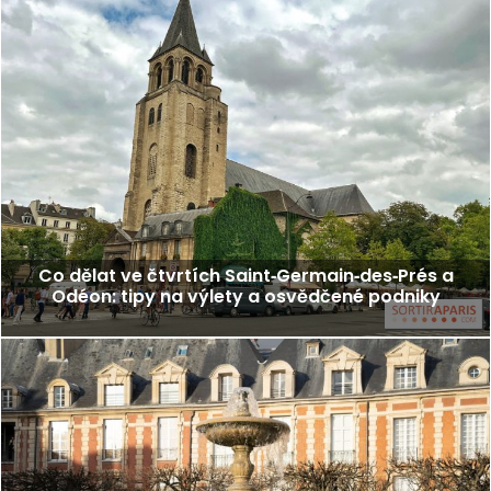
Co dělat ve čtvrtích Saint‑Germain‑des‑Prés a
Odéon: tipy na výlety a osvědčené podniky