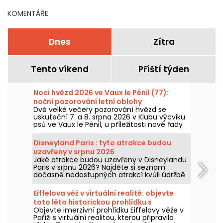
dětmi
KOMENTÁŘE
Dnes
Zítra
Tento víkend
Příští týden
Noci hvězd 2026 ve Vaux le Pénil (77):
noční pozorování letní oblohy
Dvě velké večery pozorování hvězd se
uskuteční 7. a 8. srpna 2026 v Klubu výcviku
psů ve Vaux le Pénil, u příležitosti nové řady
Nuits des Etoiles.
Disneyland Paris : tyto atrakce budou
uzavřeny v srpnu 2026
Jaké atrakce budou uzavřeny v Disneylandu
Paris v srpnu 2026? Najděte si seznam
dočasně nedostupných atrakcí kvůli údržbě
nebo rekonstrukci, abyste si mohli
naplánovat návštěvu v parcích Disney.
Eiffelova věž v virtuální realitě: objevte
toto léto historickou prohlídku s
Objevte imerzivní prohlídku Eiffelovy věže v
průvodcem Viality Tour
Paříži s virtuální realitou, kterou připravila