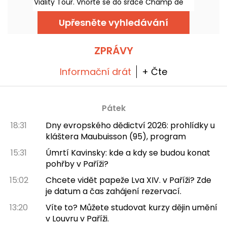
Viality Tour. Vnořte se do srdce Champ de
Mars a znovu prožijte výstavbu a slavnostní
otevření Železné dámy v roce 1889. Nová
Upřesněte vyhledávání
verze, ještě věrnější než kdy dřív, vyšla 31.
března 2026. Při té příležitosti pro vás máme
promo kód! A aby se dalo snáze zvládnout
horké dny, všechny jejich prohlídky probíhají
ZPRÁVY
ve stínu.
Informační drát
+ Čte
Pátek
18:31
Dny evropského dědictví 2026: prohlídky u
kláštera Maubuisson (95), program
15:31
Úmrtí Kavinsky: kde a kdy se budou konat
pohřby v Paříži?
15:02
Chcete vidět papeže Lva XIV. v Paříži? Zde
je datum a čas zahájení rezervací.
13:20
Víte to? Můžete studovat kurzy dějin umění
v Louvru v Paříži.