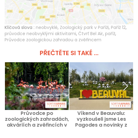
Klíčová slova :
neobvyklé
,
Zoologický park v Paříži
,
Paříž 12
,
průvodce neobvyklými aktivitami
,
Čtvrť Bel Air
,
paříž
,
Průvodce zoologickou zahradou a zvěřincem
PŘEČTĚTE SI TAKÉ ...
Průvodce po
Víkend v Beauvalu:
zoologických zahradách,
vyzkoušeli jsme Les
akváriích a zvěřincích v
Pagodes a novinky z
Paříži a okolí
roku 2026 s rodinou, se
dvěma dospívajícími