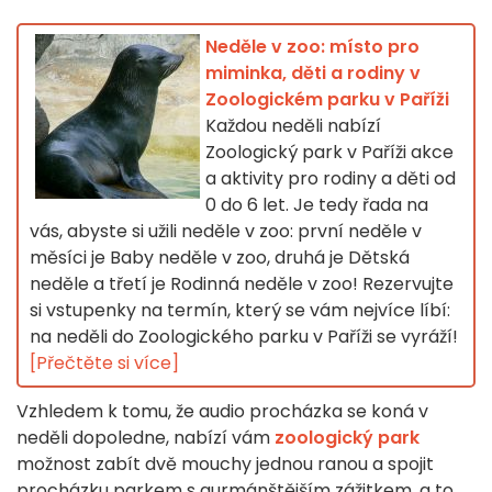
Neděle v zoo: místo pro
miminka, děti a rodiny v
Zoologickém parku v Paříži
Každou neděli nabízí
Zoologický park v Paříži akce
a aktivity pro rodiny a děti od
0 do 6 let. Je tedy řada na
vás, abyste si užili neděle v zoo: první neděle v
měsíci je Baby neděle v zoo, druhá je Dětská
neděle a třetí je Rodinná neděle v zoo! Rezervujte
si vstupenky na termín, který se vám nejvíce líbí:
na neděli do Zoologického parku v Paříži se vyráží!
[Přečtěte si více]
Vzhledem k tomu, že audio procházka se koná v
neděli dopoledne, nabízí vám
zoologický park
možnost zabít dvě mouchy jednou ranou a spojit
procházku parkem s gurmánštějším zážitkem, a to