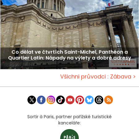
Co dělat ve čtvrtích Saint-Michel, Panthéon a
Quartier Latin: Nápady na výlety a dobré adresy
Všichni průvodci : Zábava >
Sortir à Paris, partner pařížské turistické
kanceláře: