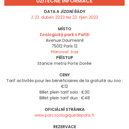
UŽITEČNÉ INFORMACE
DATA A JÍZDNÍ ŘÁDY
Z 23. duben 2023 Na 22. říjen 2023
MÍSTO
Zoologický park v Paříži
Avenue Daumesnil
75012
Paris 12
Plánovač tras
PŘÍSTUP
Stanice metra Porte Dorée
CENY
Tarif activités pour les bénéficiaires de la gratuité au zoo :
€12
Billet plein tarif solo : €30
Billet plein tarif duo : €48
OFICIÁLNÍ STRÁNKA
www.parczoologiquedeparis.fr
REZERVACE