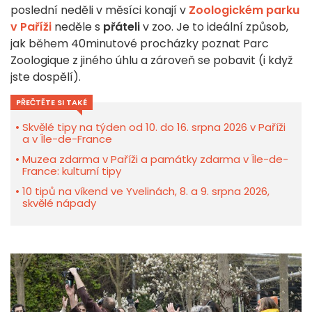
poslední neděli v měsíci konají v
Zoologickém parku
v Paříži
neděle s
přáteli
v zoo. Je to ideální způsob,
jak během 40minutové procházky poznat Parc
Zoologique z jiného úhlu a zároveň se pobavit (i když
jste dospělí).
PŘEČTĚTE SI TAKÉ
Skvělé tipy na týden od 10. do 16. srpna 2026 v Paříži
a v Île-de-France
Muzea zdarma v Paříži a památky zdarma v Île-de-
France: kulturní tipy
10 tipů na víkend ve Yvelinách, 8. a 9. srpna 2026,
skvělé nápady