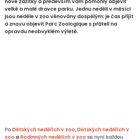
nové zážitky a především vám pomohly objevit
velké a malé dravce parku. Jednu neděli v měsíci
jsou neděle v zoo věnovány dospělým: je čas přijít
a znovu objevit Parc Zoologique s přáteli na
opravdu neobvyklém výletě.
Po
Dětských nedělích v zoo
,
Dětských nedělích v
zoo
a
Rodinných nedělích v zoo
se nyní každou