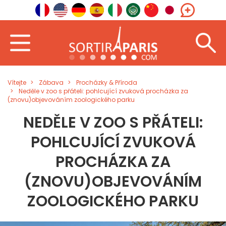
Vítejte
Zábava
Procházky & Příroda
Neděle v zoo s přáteli: pohlcující zvuková procházka za
(znovu)objevováním zoologického parku
NEDĚLE V ZOO S PŘÁTELI:
POHLCUJÍCÍ ZVUKOVÁ
PROCHÁZKA ZA
(ZNOVU)OBJEVOVÁNÍM
ZOOLOGICKÉHO PARKU