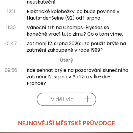
neuskuteční.
12:11
Elektrické koloběžky: co bude povinné v
Hauts-de-Seine (92) od 1. srpna
11:30
Vánoční trh na Champs-Élysées se
konečně vrací tuto zimu? Co o tom víme.
01:47
Zatmění 12. srpna 2026: Lze použít brýle na
zatmění zakoupené v roce 1999?
Úterý
09:56
Kde sehnat brýle na pozorování slunečního
zatmění 12. srpna v Paříži a v Île-de-
France?
Vidět víc
NEJNOVĚJŠÍ MĚSTSKÉ PRŮVODCE