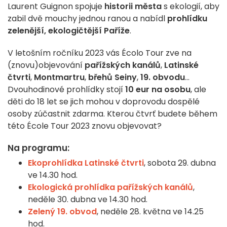
Laurent Guignon spojuje
historii města
s ekologií, aby
zabil dvě mouchy jednou ranou a nabídl
prohlídku
zelenější, ekologičtější Paříže
.
V letošním ročníku 2023 vás Écolo Tour zve na
(znovu)objevování
pařížských kanálů
,
Latinské
čtvrti
,
Montmartru
,
břehů Seiny
,
19. obvodu
...
Dvouhodinové prohlídky stojí
10 eur na osobu
, ale
děti do 18 let se jich mohou v doprovodu dospělé
osoby zúčastnit zdarma. Kterou čtvrť budete během
této École Tour 2023 znovu objevovat?
Na programu:
Ekoprohlídka Latinské čtvrti
, sobota 29. dubna
ve 14.30 hod.
Ekologická prohlídka pařížských kanálů
,
neděle 30. dubna ve 14.30 hod.
Zelený 19. obvod
, neděle 28. května ve 14.25
hod.