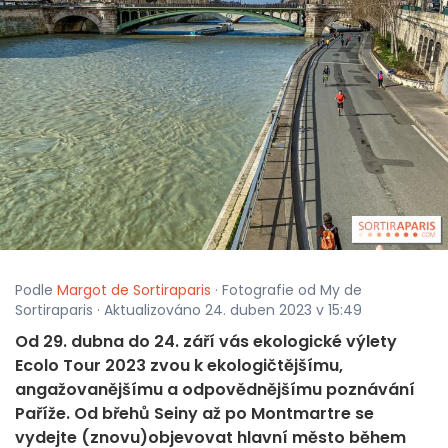
Podle
Margot de Sortiraparis
· Fotografie od My de
Sortiraparis · Aktualizováno 24. duben 2023 v 15:49
Od 29. dubna do 24. září vás ekologické výlety
Ecolo Tour 2023 zvou k ekologičtějšímu,
angažovanějšímu a odpovědnějšímu poznávání
Paříže. Od břehů Seiny až po Montmartre se
vydejte (znovu)objevovat hlavní město během