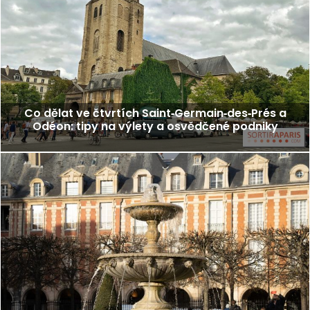
Co dělat ve čtvrtích Saint‑Germain‑des‑Prés a
Odéon: tipy na výlety a osvědčené podniky