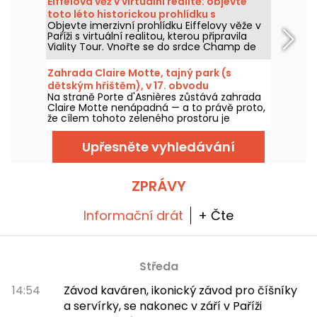
Eiffelova věž v virtuální realitě: objevte
toto léto historickou prohlídku s
Objevte imerzivní prohlídku Eiffelovy věže v
průvodcem Viality Tour
Paříži s virtuální realitou, kterou připravila
Viality Tour. Vnořte se do srdce Champ de
Mars a znovu prožijte výstavbu a slavnostní
otevření Železné dámy v roce 1889. Nová
Zahrada Claire Motte, tajný park (s
verze, ještě věrnější než kdy dřív, vyšla 31.
dětským hřištěm), v 17. obvodu
března 2026. Při té příležitosti pro vás máme
Na straně Porte d'Asnières zůstává zahrada
promo kód! A aby se dalo snáze zvládnout
Claire Motte nenápadná — a to právě proto,
horké dny, všechny jejich prohlídky probíhají
že cílem tohoto zeleného prostoru je
ve stínu.
nabídnout klidné místo pro načerpání sil.
Upřesněte vyhledávání
ZPRÁVY
Informační drát
+ Čte
Středa
14:54
Závod kaváren, ikonický závod pro číšníky
a servírky, se nakonec v září v Paříži