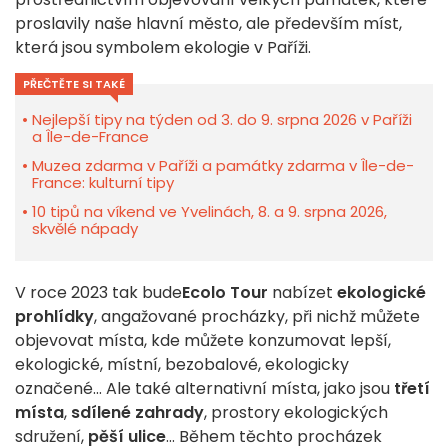
proslavily naše hlavní město, ale především míst,
která jsou symbolem ekologie v Paříži.
PŘEČTĚTE SI TAKÉ
Nejlepší tipy na týden od 3. do 9. srpna 2026 v Paříži
a Île-de-France
Muzea zdarma v Paříži a památky zdarma v Île-de-
France: kulturní tipy
10 tipů na víkend ve Yvelinách, 8. a 9. srpna 2026,
skvělé nápady
V roce 2023 tak bude
Ecolo Tour
nabízet
ekologické
prohlídky
, angažované procházky, při nichž můžete
objevovat místa, kde můžete konzumovat lepší,
ekologické, místní, bezobalové, ekologicky
označené... Ale také alternativní místa, jako jsou
třetí
místa
,
sdílené zahrady
, prostory ekologických
sdružení,
pěší ulice
... Během těchto procházek