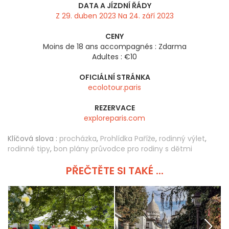
DATA A JÍZDNÍ ŘÁDY
Z 29. duben 2023 Na 24. září 2023
CENY
Moins de 18 ans accompagnés : Zdarma
Adultes : €10
OFICIÁLNÍ STRÁNKA
ecolotour.paris
REZERVACE
exploreparis.com
Klíčová slova :
procházka
,
Prohlídka Paříže
,
rodinný výlet
,
rodinné tipy
,
bon plány průvodce pro rodiny s dětmi
PŘEČTĚTE SI TAKÉ ...