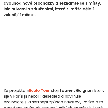
dvouhodinové procházky a seznamte se s místy,
iniciativami a sdruženími, které z Paříže dělají
zelenější město.
Za projektem
Ecolo Tour
stojí
Laurent Guignon
, který
žije v Paříži již několik desetiletí a navrhuje
ekologičtější a šetrnější způsob návštěvy Paříže, a to
prostřednictvím objevování velkých památek, které