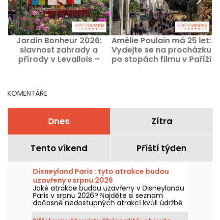
Jardin Bonheur 2026:
Amélie Poulain má 25 let:
slavnost zahrady a
Vydejte se na procházku
P
přírody v Levallois –
po stopách filmu v Paříži
naše fotografie
KOMENTÁŘE
Dnes
Zítra
Tento víkend
Příští týden
Disneyland Paris : tyto atrakce budou
uzavřeny v srpnu 2026
Jaké atrakce budou uzavřeny v Disneylandu
Paris v srpnu 2026? Najděte si seznam
dočasně nedostupných atrakcí kvůli údržbě
nebo rekonstrukci, abyste si mohli
naplánovat návštěvu v parcích Disney.