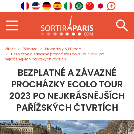
Vítejte
Zábava
Procházky & Příroda
Bezplatné a závazné procházky Ecolo Tour 2023 po
nejkrásnějších pařížských čtvrtích
BEZPLATNÉ A ZÁVAZNÉ
PROCHÁZKY ECOLO TOUR
2023 PO NEJKRÁSNĚJŠÍCH
PAŘÍŽSKÝCH ČTVRTÍCH