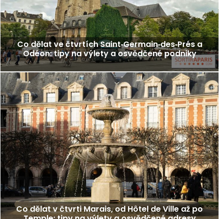
Co dělat ve čtvrtích Saint‑Germain‑des‑Prés a
Odéon: tipy na výlety a osvědčené podniky
Co dělat v čtvrti Marais, od Hôtel de Ville až po
Temple: tipy na výlety a osvědčené adresy