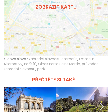
ZOBRAZIT KARTU
Klíčová slova :
zahradní slavnost
,
emmaüs
,
Emmaus
Alternativy
,
Paříž 10
,
Okres Porte Saint Martin
,
průvodce
zahradní slavností
,
paříž
PŘEČTĚTE SI TAKÉ ...