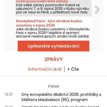
noční pozorování letní oblohy
Dvě velké večery pozorování hvězd se
uskuteční 7. a 8. srpna 2026 v Klubu výcviku
psů ve Vaux le Pénil, u příležitosti nové řady
Nuits des Etoiles.
Disneyland Paris : tyto atrakce budou
uzavřeny v srpnu 2026
Jaké atrakce budou uzavřeny v Disneylandu
Paris v srpnu 2026? Najděte si seznam
dočasně nedostupných atrakcí kvůli údržbě
nebo rekonstrukci, abyste si mohli
naplánovat návštěvu v parcích Disney.
Upřesněte vyhledávání
ZPRÁVY
Informační drát
+ Čte
Pátek
18:31
Dny evropského dědictví 2026: prohlídky u
kláštera Maubuisson (95), program