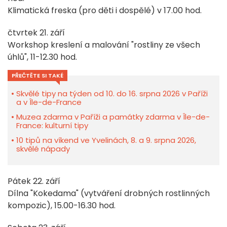
Klimatická freska (pro děti i dospělé) v 17.00 hod.
čtvrtek 21. září
Workshop kreslení a malování "rostliny ze všech
úhlů", 11-12.30 hod.
PŘEČTĚTE SI TAKÉ
Skvělé tipy na týden od 10. do 16. srpna 2026 v Paříži
a v Île-de-France
Muzea zdarma v Paříži a památky zdarma v Île-de-
France: kulturní tipy
10 tipů na víkend ve Yvelinách, 8. a 9. srpna 2026,
skvělé nápady
Pátek 22. září
Dílna "Kokedama" (vytváření drobných rostlinných
kompozic), 15.00-16.30 hod.