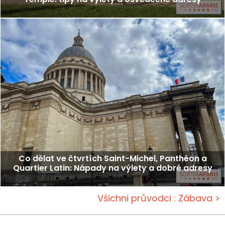
Co dělat ve čtvrtích Saint-Michel, Panthéon a
Quartier Latin: Nápady na výlety a dobré adresy
Všichni průvodci : Zábava >