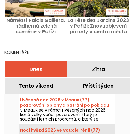
Náměstí Palais Galliera,
La Fête des Jardins 2023
nádherná zelená
v Paříži: Znovuobjevení
scenérie v Paříži
přírody v centru města
KOMENTÁŘE
Dnes
Zítra
Tento víkend
Příští týden
Hvězdná noc 2026 v Meaux (77):
pozorování oblohy a pátrání po pokladu
V Meaux se v rámci Hvězdných noc 2026
koná velký večer pozorování, který je
součástí letních programů, a který se
uskuteční 7. srpna, aby se návštěvníci stali
neomylnými experty na planety a hvězdy!
Noci hvězd 2026 ve Vaux le Pénil (77):