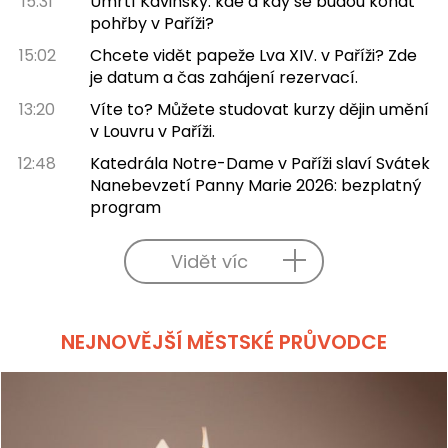
15:31
Úmrtí Kavinsky: kde a kdy se budou konat
pohřby v Paříži?
15:02
Chcete vidět papeže Lva XIV. v Paříži? Zde
je datum a čas zahájení rezervací.
13:20
Víte to? Můžete studovat kurzy dějin umění
v Louvru v Paříži.
12:48
Katedrála Notre-Dame v Paříži slaví Svátek
Nanebevzetí Panny Marie 2026: bezplatný
program
Vidět víc
NEJNOVĚJŠÍ MĚSTSKÉ PRŮVODCE