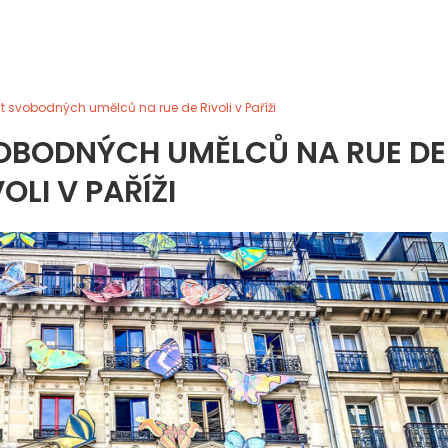
at svobodných umělců na rue de Rivoli v Paříži
VOBODNÝCH UMĚLCŮ NA RUE DE
VOLI V PAŘÍŽI