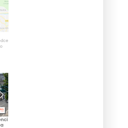
odce
o
nci
Skvělý tip: zdarma
Dny otevřených ateliérů
na
výstavy k vidění v
v Ménilmontantu 2026: