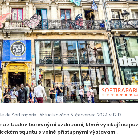
le de Sortiraparis · Aktualizováno 5. červenec 2024 v 17:17
jedna z budov barevnými ozdobami, které vynikají na po
měleckém squatu s volně přístupnými výstavami.