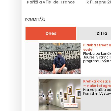
Paříži a v Île-de-France
k 11. srpnu 
KOMENTÁŘE
Dnes
Zítra
Plavba street a
vody
Plavba po kanál
Jaurès, v rámci 
programu: výsta
vody a představ
Křehká krása: 
— naše fotogra
Hra na pažbu odh
Furnishe. Výstav