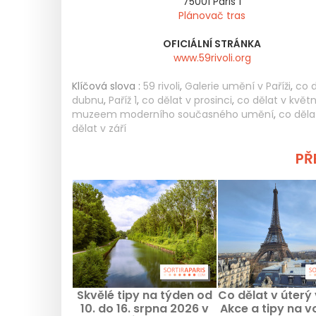
75001
Paris 1
Plánovač tras
OFICIÁLNÍ STRÁNKA
www.59rivoli.org
Klíčová slova :
59 rivoli
,
Galerie umění v Paříži
,
co d
dubnu
,
Paříž 1
,
co dělat v prosinci
,
co dělat v květ
muzeem moderního současného umění
,
co děla
dělat v září
PŘE
Skvělé tipy na týden od
Co dělat v úterý 
10. do 16. srpna 2026 v
Akce a tipy na v