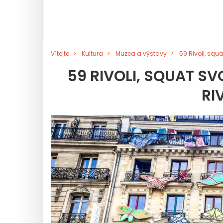
Vítejte
Kultura
Muzea a výstavy
59 Rivoli, squ
59 RIVOLI, SQUAT S
RI