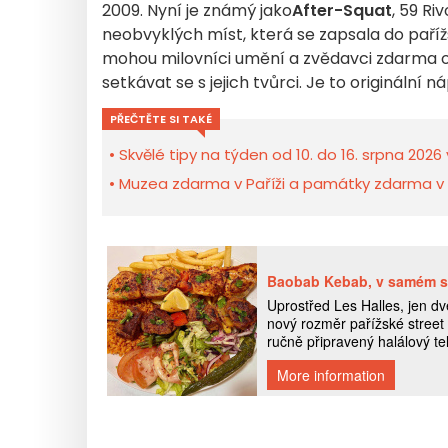
2009. Nyní je známý jako
After-Squat
, 59 Ri
neobvyklých míst, která se zapsala do pařížs
mohou milovníci umění a zvědavci zdarma o
setkávat se s jejich tvůrci. Je to originální 
PŘEČTĚTE SI TAKÉ
Skvělé tipy na týden od 10. do 16. srpna 2026 
Muzea zdarma v Paříži a památky zdarma v Îl