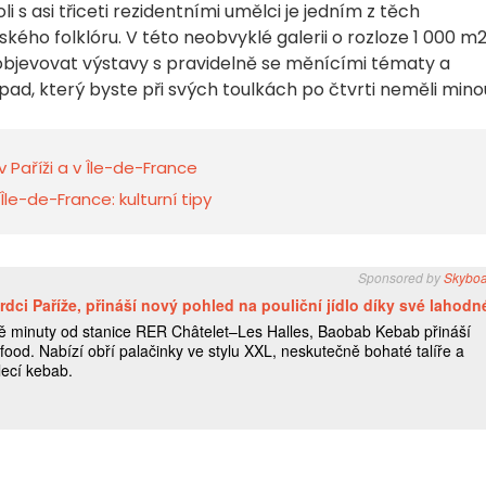
voli s asi třiceti rezidentními umělci je jedním z těch
kého folklóru. V této neobvyklé galerii o rozloze 1 000 m
bjevovat výstavy s pravidelně se měnícími tématy a
nápad, který byste při svých toulkách po čtvrti neměli mino
v Paříži a v Île-de-France
e-de-France: kulturní tipy