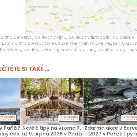
ělat v červenci
,
co dělat v říjnu
,
co dělat v listopadu
,
co dělat v
nu
,
co dělat v březnu
,
Okres Saint Germain l'Auxerrois
,
paříž
,
prův
t v červnu
,
co dělat v lednu
,
co dělat v únoru
,
co dělat v srpnu
,
c
ČTĚTE SI TAKÉ ...
v Paříži?
Skvělé tipy na víkend 7.
Zdarma akce v červe
olný čas
až 9. srpna 2026 v Paříži
2027 v Paříži: tipy 