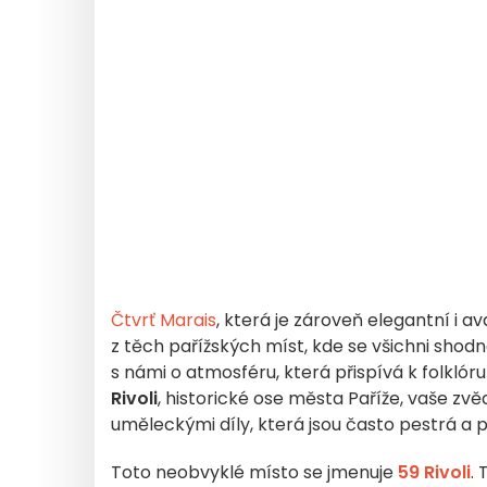
Čtvrť
Marais
, která je zároveň elegantní i 
z těch pařížských míst, kde se všichni shod
s námi o atmosféru, která přispívá k folkló
Rivoli
, historické ose města Paříže, vaše z
uměleckými díly, která jsou často pestrá a 
Toto neobvyklé místo se jmenuje
59 Rivoli
.