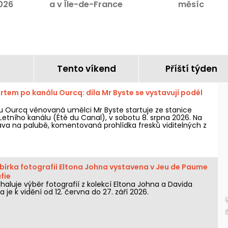
2026
a v Île-de-France
měsíc
Tento víkend
Příští týden
rtem po kanálu Ourcq: díla Mr Byste se vystavují podél
u Ourcq věnovaná umělci Mr Byste startuje ze stanice
Letního kanálu (Été du Canal), v sobotu 8. srpna 2026. Na
va na palubě, komentovaná prohlídka fresků viditelných z
ení autorova světa šablon.
sbírka fotografií Eltona Johna vystavena v Jeu de Paume
fie
aluje výběr fotografií z kolekcí Eltona Johna a Davida
a je k vidění od 12. června do 27. září 2026.