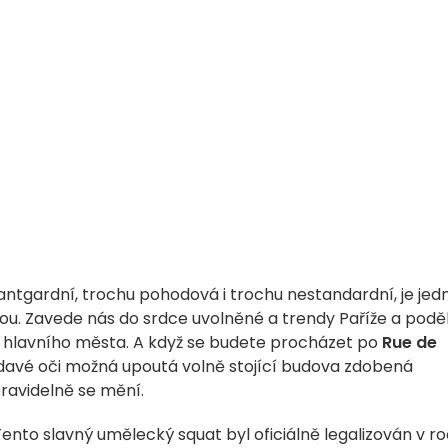
avantgardní, trochu pohodová i trochu nestandardní, je je
nou. Zavede nás do srdce uvolněné a trendy Paříže a poděl
ru hlavního města. A když se budete procházet po
Rue de
vědavé oči možná upoutá volně stojící budova zdobená
pravidelně se mění.
 Tento slavný umělecký squat byl oficiálně legalizován v r