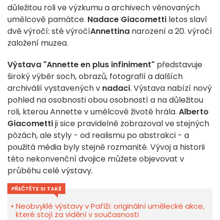
důležitou roli ve výzkumu a archivech věnovaných
umělcově památce.
Nadace Giacometti
letos slaví
dvě výročí: sté výročí
Annettina
narození a 20. výročí
založení muzea.
Výstava "Annette en plus infiniment"
představuje
široký výběr soch, obrazů, fotografií a dalších
archiválií vystavených v
nadaci
. Výstava nabízí nový
pohled na osobnosti obou osobností a na důležitou
roli, kterou Annette v umělcově životě hrála.
Alberto
Giacometti
ji sice pravidelně zobrazoval ve stejných
pózách, ale styly - od realismu po abstrakci - a
použitá média byly stejně rozmanité. Vývoj a historii
této nekonvenční dvojice můžete objevovat v
průběhu celé výstavy.
PŘEČTĚTE SI TAKÉ
Neobvyklé výstavy v Paříži: originální umělecké akce,
které stojí za vidění v současnosti