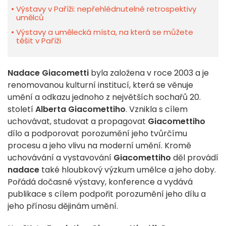
Výstavy v Paříži: nepřehlédnutelné retrospektivy
umělců
Výstavy a umělecká místa, na která se můžete
těšit v Paříži
Nadace Giacometti
byla založena v roce 2003 a je
renomovanou kulturní institucí, která se věnuje
umění a odkazu jednoho z největších sochařů 20.
století
Alberta Giacomettiho
. Vznikla s cílem
uchovávat, studovat a propagovat
Giacomettiho
dílo a podporovat porozumění jeho tvůrčímu
procesu a jeho vlivu na moderní umění.
Kromě
uchovávání a vystavování
Giacomettiho
děl provádí
nadace
také hloubkový výzkum umělce a jeho doby.
Pořádá dočasné výstavy, konference a vydává
publikace s cílem podpořit porozumění jeho dílu a
jeho přínosu dějinám umění.