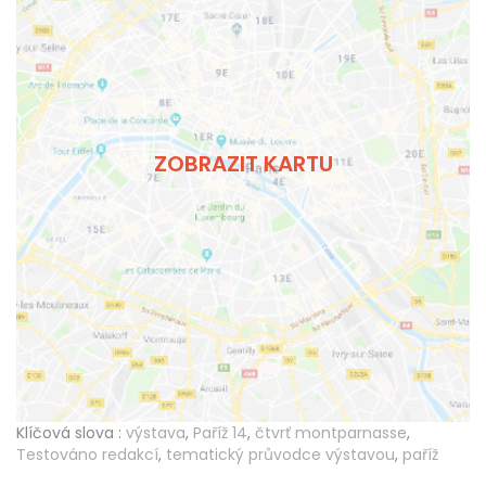
ZOBRAZIT KARTU
Klíčová slova :
výstava
,
Paříž 14
,
čtvrť montparnasse
,
Testováno redakcí
,
tematický průvodce výstavou
,
paříž