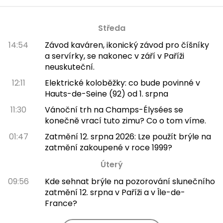
Středa
14:54
Závod kaváren, ikonický závod pro číšníky
a servírky, se nakonec v září v Paříži
neuskuteční.
12:11
Elektrické koloběžky: co bude povinné v
Hauts-de-Seine (92) od 1. srpna
11:30
Vánoční trh na Champs-Élysées se
konečně vrací tuto zimu? Co o tom víme.
01:47
Zatmění 12. srpna 2026: Lze použít brýle na
zatmění zakoupené v roce 1999?
Úterý
09:56
Kde sehnat brýle na pozorování slunečního
zatmění 12. srpna v Paříži a v Île-de-
France?