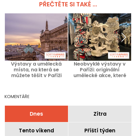
PŘEČTĚTE SI TAKÉ ...
Výstavy a umělecká
Neobvyklé výstavy v
místa, na která se
Paříži: originální
k
můžete těšit v Paříži
umělecké akce, které
d
stojí za vidění v
současnosti
KOMENTÁŘE
Dnes
Zítra
Tento víkend
Příští týden