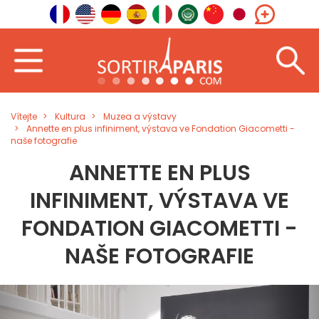
Vítejte
Kultura
Muzea a výstavy
Annette en plus infiniment, výstava ve Fondation Giacometti -
naše fotografie
ANNETTE EN PLUS
INFINIMENT, VÝSTAVA VE
FONDATION GIACOMETTI -
NAŠE FOTOGRAFIE