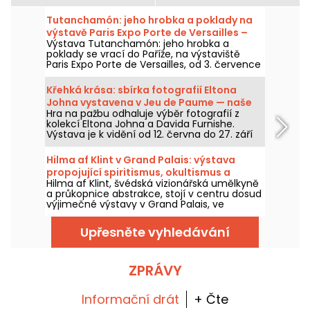
Tutanchamón: jeho hrobka a poklady na
výstavě Paris Expo Porte de Versailles –
Výstava Tutanchamón: jeho hrobka a
naše fotografie
poklady se vrací do Paříže, na výstaviště
Paris Expo Porte de Versailles, od 3. července
do 6. září 2026. Rekonstrukce hrobky,
pohřební poklady, audioprůvodce, imerzivní
Křehká krása: sbírka fotografií Eltona
sál a zážitek z VR: zjistěte, co na vás na místě
Johna vystavena v Jeu de Paume — naše
čeká, v obrazech.
Hra na pažbu odhaluje výběr fotografií z
fotografie
kolekcí Eltona Johna a Davida Furnishe.
Výstava je k vidění od 12. června do 27. září
2026.
Hilma af Klint v Grand Palais: výstava
propojující spiritismus, okultismus a
Hilma af Klint, švédská vizionářská umělkyně
abstrakci
a průkopnice abstrakce, stojí v centru dosud
výjimečné výstavy v Grand Palais, ve
spolupráci s Centre Pompidou, která probíhá
od 6. května do 30. srpna 2026. Její mystická
Upřesněte vyhledávání
díla, inspirovaná spiritismem a okultními
tématy, se poprvé odhalují ve Francii v
rámci výstavní trasy, jež shromažďuje téměř
všechna díla z cyklu Malby chrámu, její
ZPRÁVY
největší realizace.
Informační drát
+ Čte