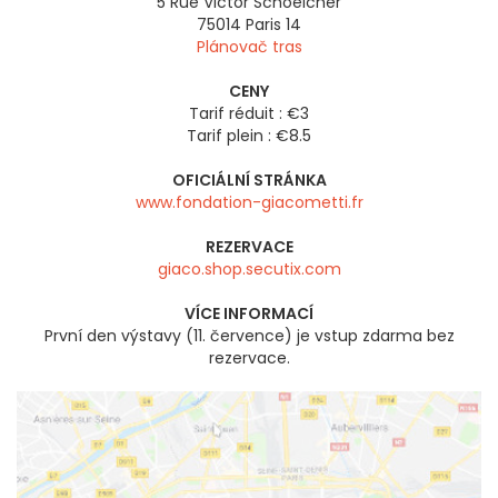
5 Rue Victor Schoelcher
75014
Paris 14
Plánovač tras
CENY
Tarif réduit : €3
Tarif plein : €8.5
OFICIÁLNÍ STRÁNKA
www.fondation-giacometti.fr
REZERVACE
giaco.shop.secutix.com
VÍCE INFORMACÍ
První den výstavy (11. července) je vstup zdarma bez
rezervace.