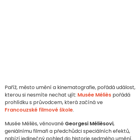
Paříž, město umění a kinematografie, pořádá událost,
kterou si nesmíte nechat ujít:
Musée Méliès
pořádá
prohlídku s průvodcem, která začíná ve
Francouzské filmové škole
.
Musée Méliès, věnované
Georgesi Mélièsovi
,
geniálnímu filmaři a předchůdci speciálních efektů,
nabízí jedinečný pohled do historie sedmého umění.