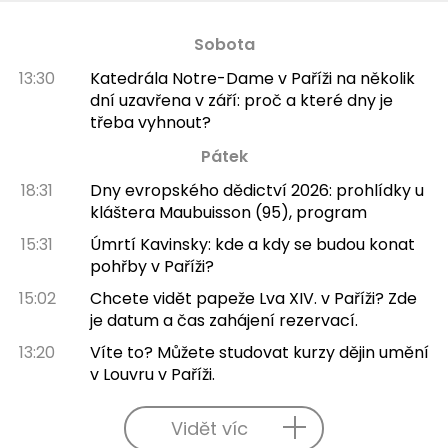
Sobota
13:30
Katedrála Notre-Dame v Paříži na několik
dní uzavřena v září: proč a které dny je
třeba vyhnout?
Pátek
18:31
Dny evropského dědictví 2026: prohlídky u
kláštera Maubuisson (95), program
15:31
Úmrtí Kavinsky: kde a kdy se budou konat
pohřby v Paříži?
15:02
Chcete vidět papeže Lva XIV. v Paříži? Zde
je datum a čas zahájení rezervací.
13:20
Víte to? Můžete studovat kurzy dějin umění
v Louvru v Paříži.
Vidět víc