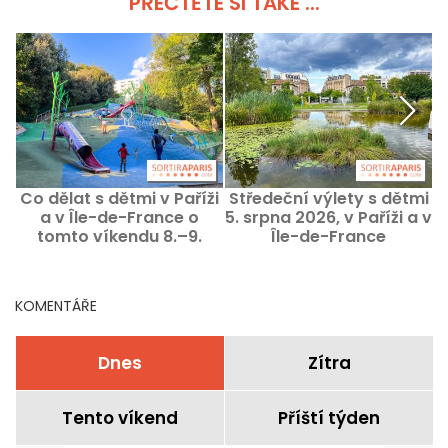
PŘEČTĚTE SI TAKÉ ...
Co dělat s dětmi v Paříži
Středeční výlety s dětmi
a v Île-de-France o
5. srpna 2026, v Paříži a v
tomto víkendu 8.–9.
Île-de-France
v
srpna 2026?
KOMENTÁŘE
Dnes
Zítra
Tento víkend
Příští týden