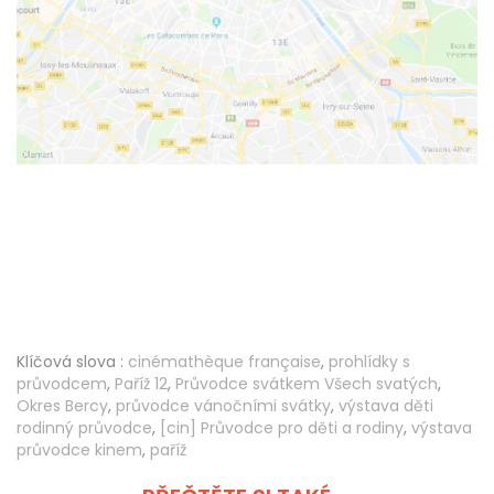
Klíčová slova :
cinémathèque française
,
prohlídky s
průvodcem
,
Paříž 12
,
Průvodce svátkem Všech svatých
,
Okres Bercy
,
průvodce vánočními svátky
,
výstava děti
rodinný průvodce
,
[cin] Průvodce pro děti a rodiny
,
výstava
průvodce kinem
,
paříž