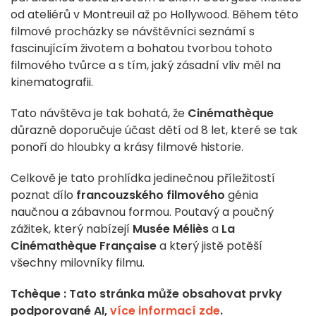
od ateliérů v Montreuil až po Hollywood. Během této
filmové procházky se návštěvníci seznámí s
fascinujícím životem a bohatou tvorbou tohoto
filmového tvůrce a s tím, jaký zásadní vliv měl na
kinematografii.
Tato návštěva je tak bohatá, že
Cinémathèque
důrazně doporučuje účast dětí od 8 let, které se tak
ponoří do hloubky a krásy filmové historie.
Celkově je tato prohlídka jedinečnou příležitostí
poznat dílo
francouzského filmového
génia
naučnou a zábavnou formou. Poutavý a poučný
zážitek, který nabízejí
Musée Méliès
a
La
Cinémathèque Française
a který jistě potěší
všechny milovníky filmu.
Tchèque : Tato stránka může obsahovat prvky
podporované AI,
více informací zde
.