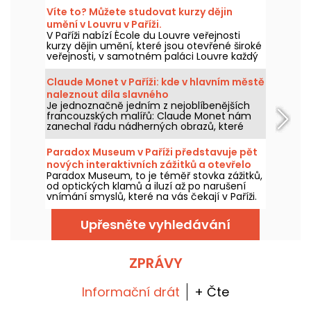
Víte to? Můžete studovat kurzy dějin
umění v Louvru v Paříži.
V Paříži nabízí École du Louvre veřejnosti
kurzy dějin umění, které jsou otevřené široké
veřejnosti, v samotném paláci Louvre každý
rok od září do června. Muzeum také občas
pořádá bezplatné přednášky. To vám
Claude Monet v Paříži: kde v hlavním městě
pomůže zcela ovládnout dějiny umění!
naleznout díla slavného
Je jednoznačně jedním z nejoblíbenějších
impressionistického malíře?
francouzských malířů: Claude Monet nám
zanechal řadu nádherných obrazů, které
můžete obdivovat v pařížských muzeích.
Připojte se k našemu průvodci!
Paradox Museum v Paříži představuje pět
nových interaktivních zážitků a otevřelo
Paradox Museum, to je téměř stovka zážitků,
Café Hans & Gretel
od optických klamů a iluzí až po narušení
vnímání smyslů, které na vás čekají v Paříži.
Připravte se na to, že budete zcela zmatení
a budete moci zachytit surrealistické
Upřesněte vyhledávání
snímky. K našemu tradičnímu průchodu
přibyla pět nových ponoření do světa
smyslů—teď je ten pravý čas vyzkoušet si
naše smysly! A navíc na vás čeká zcela
ZPRÁVY
nový, nesmírně lahodný kavárenský
koncept: Hans & Gretel vás s chutí zaujme.
Informační drát
+ Čte