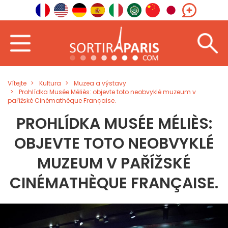
Vítejte
Kultura
Muzea a výstavy
Prohlídka Musée Méliès: objevte toto neobvyklé muzeum v
pařížské Cinémathèque Française.
PROHLÍDKA MUSÉE MÉLIÈS:
OBJEVTE TOTO NEOBVYKLÉ
MUZEUM V PAŘÍŽSKÉ
CINÉMATHÈQUE FRANÇAISE.