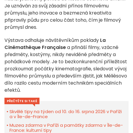
Je uznáván za svůj zásadní přínos filmovému
průmyslu, jeho inovace a bezmezná kreativita
připravily půdu pro celou část toho, čím je filmový
průmysl dnes.
Výstava odhaluje návštěvníkům poklady
La
Cinémathèque Française
a přináší filmy, vzácné
předměty, kostýmy, nikdy neviděné předměty a
pohádkové modely. Je to bezkonkurenční příležitost
prozkoumat počátky kinematografie, sledovat vývoj
filmového průmyslu a především zjistit, jak Mélièsovo
dílo razilo cestu moderním technikám speciálních
efektů.
PŘEČTĚTE SI TAKÉ
Skvělé tipy na týden od 10. do 16. srpna 2026 v Paříži
a v Île-de-France
Muzea zdarma v Paříži a památky zdarma v Île-de-
France: kulturní tipy