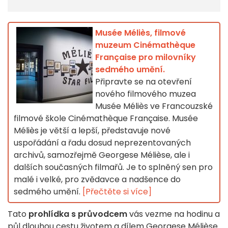
Musée Méliès, filmové
muzeum Cinémathèque
Française pro milovníky
sedmého umění.
Připravte se na otevření
nového filmového muzea
Musée Méliès ve Francouzské
filmové škole Cinémathèque Française. Musée
Méliès je větší a lepší, představuje nové
uspořádání a řadu dosud neprezentovaných
archivů, samozřejmě Georgese Mélièse, ale i
dalších současných filmařů. Je to splněný sen pro
malé i velké, pro zvědavce a nadšence do
sedmého umění.
[Přečtěte si více]
Tato
prohlídka s průvodcem
vás vezme na hodinu a
půl dlouhou cestu životem a dílem Georgese Mélièse