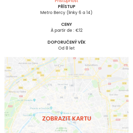
Přístupnost
PŘÍSTUP
Metro Bercy (linky 6 a 14)
CENY
À partir de : €12
DOPORUČENÝ VĚK
Od 8 let
ZOBRAZIT KARTU