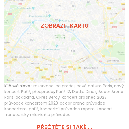
ZOBRAZIT KARTU
Klíčová slova :
rezervace
,
na prodej
,
nové datum Paris
,
nový
koncert Paříž
,
předprodej
,
Paříž 12
,
Djadja Dinaz
,
Accor Arena
Paris
,
pokladna
,
Okres Bercy
,
koncert prosinec 2023
,
průvodce koncertem 2023
,
accor arena průvodce
koncertem
,
paříž
,
koncertní průvodce rapem
,
koncert
francouzsky mluvícího průvodce
PŘEČTĚTE SI TAKÉ ...