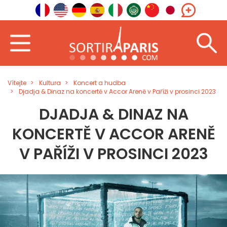
Vítejte
Kultura
Koncert a hudba
Djadja & Dinaz na koncertě v Accor Areně v Paříži v prosinci 2023
DJADJA & DINAZ NA
KONCERTĚ V ACCOR ARENĚ
V PAŘÍŽI V PROSINCI 2023