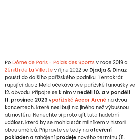
Po
Dôme de Paris - Palais des Sports
v roce 2019 a
Zénith de La Villette
v říjnu 2022 se
Djadja & Dinaz
pouští do dalšího pařížského podniku. Tentokrát
rapující duo z Meld očekává své pařížské fanoušky ve
12. obvodu. Připojte se k nim v
neděli 10. a v pondělí
11. prosince 2023
v
pařížské Accor Areně
na dvou
koncertech, které neslibují nic jiného než výbušnou
atmosféru. Nenechte si proto ujít tuto hudební
událost, která by se mohla stát milníkem v historii
obou umělců. Připravte se tedy na
otevření
pokladen
a zahájení
prodeje
nového termínu (11.