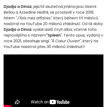
Djadja a Dinaz
, jejichž skutečná jména jsou Gianni
Bellou a Azzedine Hedhli, se proslavili v roce 2016
hitem
"J'fais mes affaires"
, který během tří měsíců
nasbíral na YouTube 20 milionů zhlédnutí. Od té doby
Djadja a Dinaz
vydali další čtyři alba, včetně toho
nejnovějšího s názvem
"Spleen
". Tento opus, vydaný v
roce 2021, obsahuje singl
"À Cœur Ouvert"
, který na
YouTube nasbíral přes 30 milionů zhlédnutí!