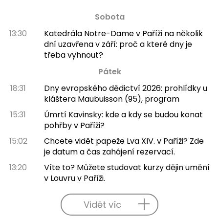
Sobota
13:30
Katedrála Notre-Dame v Paříži na několik
dní uzavřena v září: proč a které dny je
třeba vyhnout?
Pátek
18:31
Dny evropského dědictví 2026: prohlídky u
kláštera Maubuisson (95), program
15:31
Úmrtí Kavinsky: kde a kdy se budou konat
pohřby v Paříži?
15:02
Chcete vidět papeže Lva XIV. v Paříži? Zde
je datum a čas zahájení rezervací.
13:20
Víte to? Můžete studovat kurzy dějin umění
v Louvru v Paříži.
Vidět víc