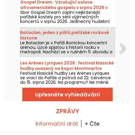
Gospel Dream : Vzrušující oslava
afroamerického gospelu v srpnu 2026 v
Sbor Gospel Dream zaplní nejkrásnější
Paříži
pařížské kostely pro sérii výjimečných
koncertů v srpnu 2026. Jedinečný hudební
zážitek, který slaví naději, jednotu a odolnost
prostřednictvím autentických zpěvů
Bataclan, jeden z pilířů pařížské rockové
Afroamerické církve.
historie
Le Bataclan je v Paříži ikonickou koncertní
arénou, úzce spjatou s historií rocku v
metropoli. Nachází se v rušném 11. obvodu a
zůstává ikonickým místem pařížské hudební
scény.
Les Arènes Lyriques 2026 : festival klasické
hudby usazený na kopci Montmartre
Festival klasické hudby Les Arènes Lyriques
se vrací do Paříže a potrvá od 22. července
do 15. srpna 2026. Na programu? Ne méně
než 16 koncertů v Arénách Montmartru,
idylickí prostředí pro poslech největších
Upřesněte vyhledávání
klasik.
ZPRÁVY
Informační drát
+ Čte