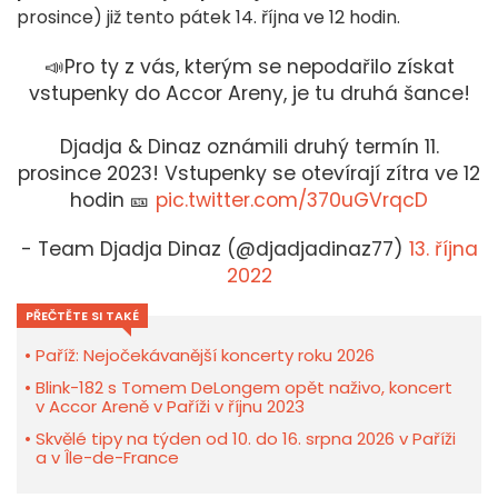
prosince) již tento pátek 14. října ve 12 hodin.
📣Pro ty z vás, kterým se nepodařilo získat
vstupenky do Accor Areny, je tu druhá šance!
Djadja & Dinaz oznámili druhý termín 11.
prosince 2023! Vstupenky se otevírají zítra ve 12
hodin 🎫
pic.twitter.com/370uGVrqcD
- Team Djadja Dinaz (@djadjadinaz77)
13. října
2022
PŘEČTĚTE SI TAKÉ
Paříž: Nejočekávanější koncerty roku 2026
Blink-182 s Tomem DeLongem opět naživo, koncert
v Accor Areně v Paříži v říjnu 2023
Skvělé tipy na týden od 10. do 16. srpna 2026 v Paříži
a v Île-de-France