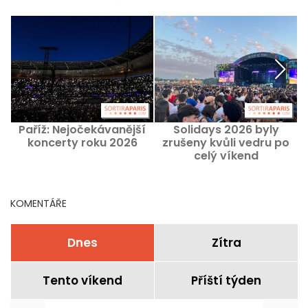
Paříž: Nejočekávanější
Solidays 2026 byly
R
koncerty roku 2026
zrušeny kvůli vedru po
v
celý víkend
KOMENTÁŘE
Dnes
Zítra
Tento víkend
Příští týden