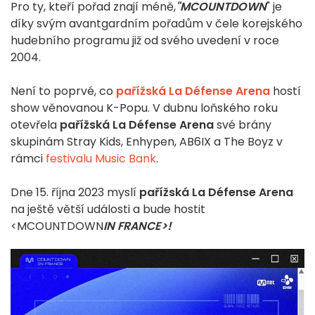
Pro ty, kteří pořad znají méně,
"MCOUNTDOWN
" je
díky svým avantgardním pořadům v čele korejského
hudebního programu již od svého uvedení v roce
2004.
Není to poprvé, co
pařížská La Défense Arena
hostí
show věnovanou K-Popu. V dubnu loňského roku
otevřela
pařížská La Défense Arena
své brány
skupinám Stray Kids, Enhypen, AB6IX a The Boyz v
rámci
festivalu Music Bank
.
Dne 15. října 2023 myslí
pařížská La Défense Arena
na ještě větší události a bude hostit
<MCOUNTDOWN
IN FRANCE>!