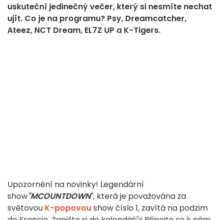
uskuteční jedinečný večer, který si nesmíte nechat
ujít. Co je na programu? Psy, Dreamcatcher,
Ateez, NCT Dream, EL7Z UP a K-Tigers.
Upozornění na novinky! Legendární
show
"MCOUNTDOWN
", která je považována za
světovou
K-popovou
show číslo 1, zavítá na podzim
do Francie. Zapište si do kalendářů! Připojte se k nám