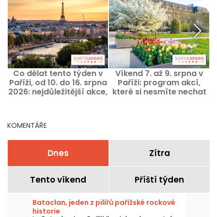
Co dělat tento týden v
Víkend 7. až 9. srpna v
K
Paříži, od 10. do 16. srpna
Paříži: program akcí,
2026: nejdůležitější akce,
které si nesmíte nechat
které nesmíte minout
ujít
k
KOMENTÁŘE
Dnes
Zítra
Tento víkend
Příští týden
Bataclan, jeden z pilířů pařížské rockové
historie