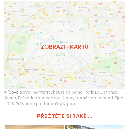
ZOBRAZIT KARTU
Klíčová slova :
nanterre
,
hauts de seine
,
Paris La Défense
Arena
,
Průvodce koncertem K‑pop
,
Lapač snů
,
koncert říjen
2023
,
Průvodce pro fanoušky K‑popu
PŘEČTĚTE SI TAKÉ ...