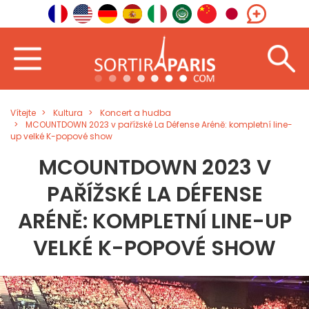
Vítejte
Kultura
Koncert a hudba
MCOUNTDOWN 2023 v pařížské La Défense Aréně: kompletní line-
up velké K-popové show
MCOUNTDOWN 2023 V
PAŘÍŽSKÉ LA DÉFENSE
ARÉNĚ: KOMPLETNÍ LINE-UP
VELKÉ K-POPOVÉ SHOW