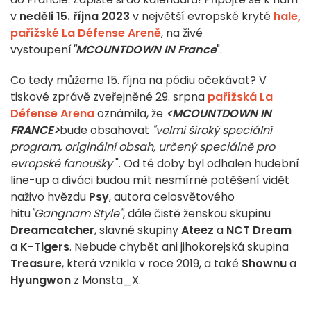
v
neděli 15. října 2023
v největší evropské kryté
hale,
pařížské La Défense Areně
, na živé
vystoupení
"MCOUNTDOWN IN France
".
Co tedy můžeme 15. října na pódiu očekávat? V
tiskové zprávě zveřejněné 29. srpna
pařížská La
Défense Arena
oznámila, že
<MCOUNTDOWN IN
FRANCE>
bude obsahovat
"velmi široký speciální
program, originální obsah, určený speciálně pro
evropské fanoušky
". Od té doby byl odhalen hudební
line-up a diváci budou mít nesmírné potěšení vidět
naživo hvězdu
Psy
, autora celosvětového
hitu
"Gangnam Style"
, dále čistě ženskou skupinu
Dreamcatcher
, slavné skupiny
Ateez
a
NCT Dream
a
K-Tigers
. Nebude chybět ani jihokorejská skupina
Treasure
, která vznikla v roce 2019, a také
Shownu
a
Hyungwon
z Monsta_X.