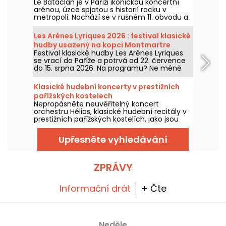
Le Bataclan je v Paříži ikonickou koncertní
arénou, úzce spjatou s historií rocku v
metropoli. Nachází se v rušném 11. obvodu a
zůstává ikonickým místem pařížské hudební
scény.
Les Arènes Lyriques 2026 : festival klasické
hudby usazený na kopci Montmartre
Festival klasické hudby Les Arènes Lyriques
se vrací do Paříže a potrvá od 22. července
do 15. srpna 2026. Na programu? Ne méně
než 16 koncertů v Arénách Montmartru,
idylickí prostředí pro poslech největších
Klasické hudební koncerty v prestižních
klasik.
pařížských kostelech
Nepropásněte neuvěřitelný koncert
orchestru Hélios, klasické hudební recitály v
prestižních pařížských kostelích, jako jsou
Église de la Madeleine, Église Saint-Germain-
des-Prés a Église Saint-Philippe-du-Roule, až
Upřesněte vyhledávání
do prosince 2026.
ZPRÁVY
Informační drát
+ Čte
Neděle