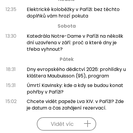
12:35
Elektrické koloběžky v Paříži: bez těchto
doplňků vám hrozí pokuta
Sobota
13:30
Katedrála Notre-Dame v Paříži na několik
dní uzavřena v září: proč a které dny je
třeba vyhnout?
Pátek
18:31
Dny evropského dědictví 2026: prohlídky u
kláštera Maubuisson (95), program
15:31
Úmrtí Kavinsky: kde a kdy se budou konat
pohřby v Paříži?
15:02
Chcete vidět papeže Lva XIV. v Paříži? Zde
je datum a čas zahájení rezervací.
Vidět víc