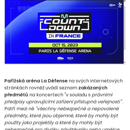
Pařížská aréna La Défense
na svých internetových
stránkách rovněž uvádí seznam
zakázaných
předmětů
na koncertech "v souladu s
právními
předpisy upravujícími zařízení přístupná veřejnosti
".
Patří mezi ně
"všechny nebezpečné a nepovolené
předměty, které jsou objemné, které by mohly být
použity jako projektily a které by mohly být
nebezpečné pro diváky, návštěvníky nebo umělce,