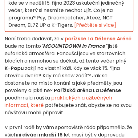
kde se v neděli 15. října 2023 uskuteční jedinečný
večer, který si nesmíte nechat ujít. Co je na
programu? Psy, Dreamcatcher, Ateez, NCT
Dream, EL7Z UP a K-Tigers.
[Přečtěte si více]
Není třeba dodávat, že v
pařížské La Défense Aréně
bude na tomto
"MCOUNTDOWN In France"
jistě
euforická atmosféra. Fanoušci jsou ve startovních
blocích a nemohou se dočkat, až tento večer plný
K-Popu
zažijí na vlastní kůži. Kdy se však 15. října
otevřou dveře? Kdy má show začít? Jak se
dostanete na místo konání a jaké předměty jsou
povoleny a jaké ne?
Pařížská aréna La Défense
poodhrnula roušku
praktických a užitečných
informací, které
potřebujete znát, abyste se na svou
návštěvu mohli připravit.
V první řadě by vám sportoviště rádo připomnělo, že
všichni
diváci mladší 16
let musí být v doprovodu