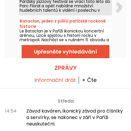
Parížský jazzový festival se vrací toto léto do
program
Parc Floral a opět nabídne množství
hudebních talentů k vidění i poslechu v
idylickém prostředí. Zde je program
bezplatných koncertů k objevení od 24.
Bataclan, jeden z pilířů pařížské rockové
června do 6. září 2026!
historie
Le Bataclan je v Paříži ikonickou koncertní
arénou, úzce spjatou s historií rocku v
metropoli. Nachází se v rušném 11. obvodu a
zůstává ikonickým místem pařížské hudební
scény.
Upřesněte vyhledávání
ZPRÁVY
Informační drát
+ Čte
Středa
14:54
Závod kaváren, ikonický závod pro číšníky
a servírky, se nakonec v září v Paříži
neuskuteční.