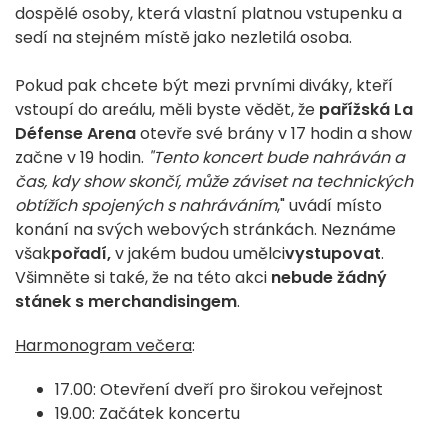
dospělé osoby, která vlastní platnou vstupenku a
sedí na stejném místě jako nezletilá osoba.
Pokud pak chcete být mezi prvními diváky, kteří
vstoupí do areálu, měli byste vědět, že
pařížská La
Défense Arena
otevře své brány v 17 hodin a show
začne v 19 hodin.
"Tento koncert bude nahráván a
čas, kdy show skončí, může záviset na technických
obtížích spojených s nahráváním
," uvádí místo
konání na svých webových stránkách. Neznáme
však
pořadí,
v jakém budou umělci
vystupovat
.
Všimněte si také, že na této akci
nebude žádný
stánek s merchandisingem
.
Harmonogram večera
:
17.00: Otevření dveří pro širokou veřejnost
19.00: Začátek koncertu