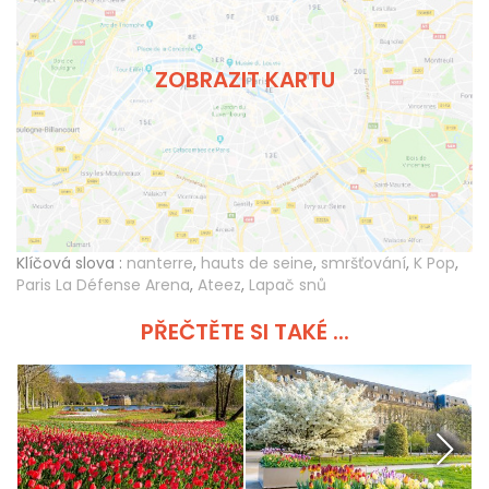
ZOBRAZIT KARTU
Klíčová slova :
nanterre
,
hauts de seine
,
smršťování
,
K Pop
,
Paris La Défense Arena
,
Ateez
,
Lapač snů
PŘEČTĚTE SI TAKÉ ...