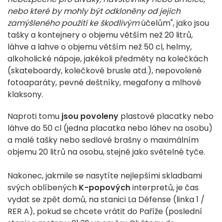
nebo které by mohly být odkloněny od jejich
zamýšleného použití ke škodlivým
účelům", jako jsou
tašky a kontejnery o objemu větším než 20 litrů,
láhve a lahve o objemu větším než 50 cl, helmy,
alkoholické nápoje, jakékoli předměty na kolečkách
(skateboardy, kolečkové brusle atd.), nepovolené
fotoaparáty, pevné deštníky, megafony a mlhové
klaksony.
Naproti tomu
jsou povoleny
plastové placatky nebo
láhve do 50 cl (jedna placatka nebo láhev na osobu)
a malé tašky nebo sedlové brašny o maximálním
objemu 20 litrů na osobu, stejně jako světelné tyče.
Nakonec, jakmile se nasytíte nejlepšími skladbami
svých oblíbených
K-popových
interpretů, je čas
vydat se zpět domů, na stanici La Défense (linka 1 /
RER A), pokud se chcete vrátit do Paříže (poslední