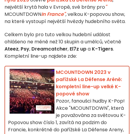
největší krytá hala v Evropě, své brány pro
"
MCOUNTDOWN
In France"
, velkou K-popovou show,
na které vystoupí největší hvězdy hudebního světa.
Celkem bylo pro tuto velkou hudební událost
ohlášeno ne méně než 10 skupin a umělců, včetně
Ateez
,
Psy
,
Dreamcatcher
,
El7z up
a
K-Tigers
.
Kompletní line-up najdete zde:
MCOUNTDOWN 2023 v
pařížské La Défense Aréně:
kompletní line-up velké K-
popové show
Pozor, fanoušci hudby K-Pop!
Akce "MCOUNTDOWN", která
je považována za světovou K-
Popovou show číslo 1, zavítá na podzim do
Francie, konkrétně do pařížské La Défense Areny,