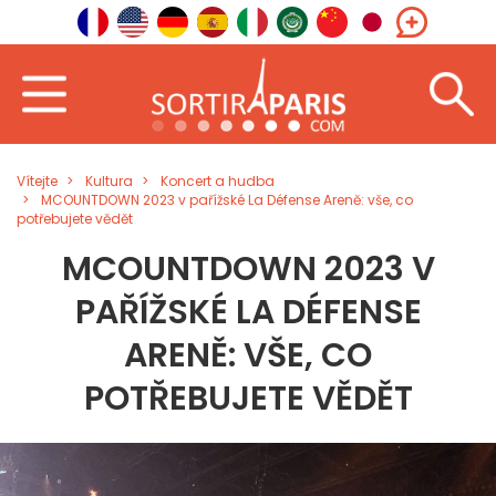
Vítejte
Kultura
Koncert a hudba
MCOUNTDOWN 2023 v pařížské La Défense Areně: vše, co
potřebujete vědět
MCOUNTDOWN 2023 V
PAŘÍŽSKÉ LA DÉFENSE
ARENĚ: VŠE, CO
POTŘEBUJETE VĚDĚT