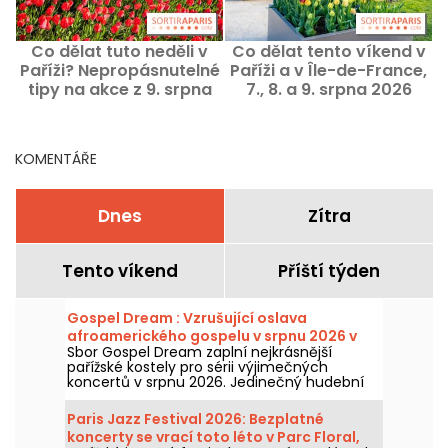
Co dělat tuto neděli v
Co dělat tento víkend v
Paříži? Nepropásnutelné
Paříži a v Île-de-France,
tipy na akce z 9. srpna
7., 8. a 9. srpna 2026
D
2026
KOMENTÁŘE
Dnes
Zítra
Tento víkend
Příští týden
Gospel Dream : Vzrušující oslava
afroamerického gospelu v srpnu 2026 v
Sbor Gospel Dream zaplní nejkrásnější
Paříži
pařížské kostely pro sérii výjimečných
koncertů v srpnu 2026. Jedinečný hudební
zážitek, který slaví naději, jednotu a odolnost
prostřednictvím autentických zpěvů
Paris Jazz Festival 2026: Bezplatné
Afroamerické církve.
koncerty se vrací toto léto v Parc Floral,