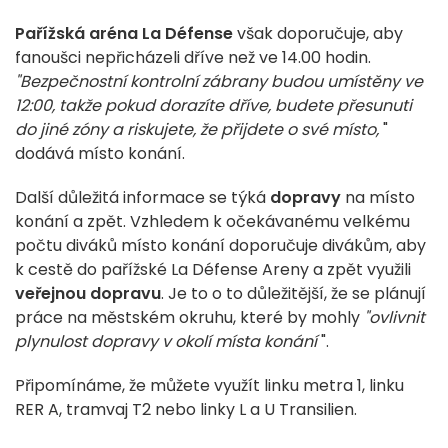
Pařížská aréna La Défense
však doporučuje, aby
fanoušci nepřicházeli dříve než ve 14.00 hodin.
"Bezpečnostní kontrolní zábrany budou umístěny ve
12:00, takže pokud dorazíte dříve, budete přesunuti
do jiné zóny a riskujete, že přijdete o své místo,
"
dodává místo konání.
Další důležitá informace se týká
dopravy
na místo
konání a zpět. Vzhledem k očekávanému velkému
počtu diváků místo konání doporučuje divákům, aby
k cestě do pařížské La Défense Areny a zpět využili
veřejnou dopravu
. Je to o to důležitější, že se plánují
práce na městském okruhu, které by mohly
"ovlivnit
plynulost dopravy v okolí místa konání
".
Připomínáme, že můžete využít linku metra 1, linku
RER A, tramvaj T2 nebo linky L a U Transilien.