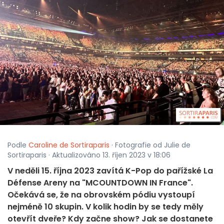
Podle
Caroline de Sortiraparis
· Fotografie od Julie de
Sortiraparis · Aktualizováno 13. říjen 2023 v 18:06
V neděli 15. října 2023 zavítá K-Pop do pařížské La
Défense Areny na "MCOUNTDOWN IN France".
Očekává se, že na obrovském pódiu vystoupí
nejméně 10 skupin. V kolik hodin by se tedy měly
otevřít dveře? Kdy začne show? Jak se dostanete