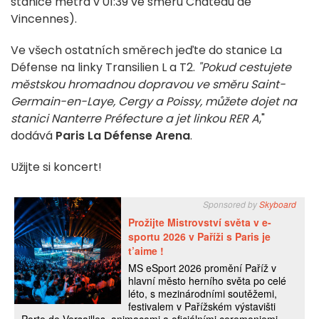
stanice metra v 01:39 ve směru Château de
Vincennes).
Ve všech ostatních směrech jeďte do stanice La
Défense na linky Transilien L a T2.
"Pokud cestujete
městskou hromadnou dopravou ve směru Saint-
Germain-en-Laye, Cergy a Poissy, můžete dojet na
stanici Nanterre Préfecture a jet linkou RER A
,"
dodává
Paris La Défense Arena
.
Užijte si koncert!