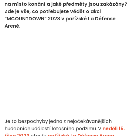
na místo konání a jaké předměty jsou zakázány?
Zde je vše, co potřebujete vědět o akci
"MCOUNTDOWN" 2023 v pařížské La Défense
Areně.
Je to bezpochyby jedna z nejočekávanějších
hudebních událostí letošního podzimu. V
neděli 15.
října 2023
otevře
pařížská La Défense Arena
,