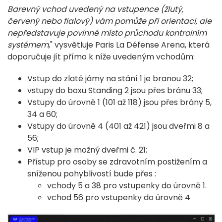
Barevný vchod uvedený na vstupence (žlutý,
červený nebo fialový) vám pomůže při orientaci, ale
nepředstavuje povinné místo průchodu kontrolním
systémem
," vysvětluje Paris La Défense Arena, která
doporučuje jít přímo k níže uvedeným vchodům:
Vstup do zlaté jámy na stání 1 je branou 32;
vstupy do boxu Standing 2 jsou přes bránu 33;
Vstupy do úrovně 1 (101 až 118) jsou přes brány 5,
34 a 60;
Vstupy do úrovně 4 (401 až 421) jsou dveřmi 8 a
56;
VIP vstup je možný dveřmi č. 21;
Přístup pro osoby se zdravotním postižením a
sníženou pohyblivostí bude přes :
vchody 5 a 38 pro vstupenky do úrovně 1.
vchod 56 pro vstupenky do úrovně 4