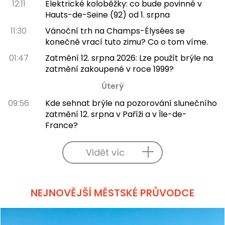
12:11
Elektrické koloběžky: co bude povinné v
Hauts-de-Seine (92) od 1. srpna
11:30
Vánoční trh na Champs-Élysées se
konečně vrací tuto zimu? Co o tom víme.
01:47
Zatmění 12. srpna 2026: Lze použít brýle na
zatmění zakoupené v roce 1999?
Úterý
09:56
Kde sehnat brýle na pozorování slunečního
zatmění 12. srpna v Paříži a v Île-de-
France?
Vidět víc
NEJNOVĚJŠÍ MĚSTSKÉ PRŮVODCE