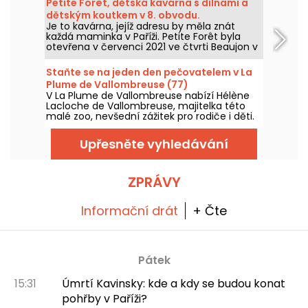
Petite Forêt, dětská kavárna s dílnami a
dětmi s přírodou všude kolem.
dětským koutkem v 8. obvodu.
Je to kavárna, jejíž adresu by měla znát
každá maminka v Paříži. Petite Forêt byla
otevřena v červenci 2021 ve čtvrti Beaujon v
8. obvodu a nabízí rodinný prostor s
kavárnou, dílnami a malým dětským
Staňte se na jeden den pečovatelem v La
koutkem.
Plume de Vallombreuse (77)
V La Plume de Vallombreuse nabízí Hélène
Lacloche de Vallombreuse, majitelka této
malé zoo, nevšední zážitek pro rodiče i děti.
Na jeden den se můžete stát ošetřovatelem
zvířat mezi papoušky.
Upřesněte vyhledávání
ZPRÁVY
Informační drát
+ Čte
Pátek
15:31
Úmrtí Kavinsky: kde a kdy se budou konat
pohřby v Paříži?