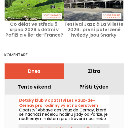
Co dělat ve středu 5.
Festival Jazz à La Villette
C
srpna 2026 s dětmi v
2026 : první potvrzené
P
Paříži a v Île-de-France?
hvězdy jsou Snarky
Puppy a Selah Sue
KOMENTÁŘE
Dnes
Zítra
Tento víkend
Příští týden
Dětský klub v opatství Les Vaux-de-
Cernay pro rodinný výlet na čerstvém
Opatství Abbaye des Vaux de Cernay, které
vzduchu
se nachází necelou hodinu jízdy od Paříže, je
nádherným místem pro strávení noci nebo
víkendu. Je to ideální místo pro romantický
víkend, ale také idylické místo pro rodiny s