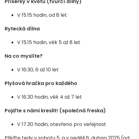
Příšerky v květu (tvůrčí dílny)
V 15.15 hodin, od 8 let
Rytecká dílna
V 15.15 hodin, věk 5 až 8 let
Na co myslíte?
V 16:30, 6 až 10 let
Plyšová hračka pro každého
V 16.30 hodin, věk 4 až 7 let
Pojďte s námi kreslit! (společná freska)
V 17.30 hodin, otevřeno pro veřejnost
Přijďte tedy v sobotu 5. a v neděli 6. dubna 2025 (od