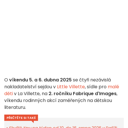
O
víkendu 5. a 6. dubna 2025
se čtyři nezávislá
nakladatelství sejdou v
Little Villette
, sídle pro
malé
děti
v La Villette, na
2. ročníku Fabrique d'Images
,
víkendu rodinných akcí zaměřených na dětskou
literaturu.
PŘEČTĚTE SI TAKÉ
Skvělé tipy na týden od 10. do 16. srpna 2026 v Paříži