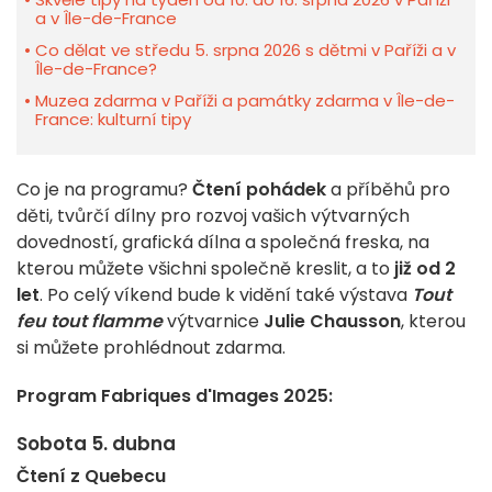
a v Île-de-France
Co dělat ve středu 5. srpna 2026 s dětmi v Paříži a v
Île-de-France?
Muzea zdarma v Paříži a památky zdarma v Île-de-
France: kulturní tipy
Co je na programu?
Čtení pohádek
a příběhů pro
děti, tvůrčí dílny pro rozvoj vašich výtvarných
dovedností, grafická dílna a společná freska, na
kterou můžete všichni společně kreslit, a to
již od 2
let
. Po celý víkend bude k vidění také výstava
Tout
feu tout flamme
výtvarnice
Julie Chausson
, kterou
si můžete prohlédnout zdarma.
Program Fabriques d'Images 2025:
Sobota 5. dubna
Čtení z Quebecu