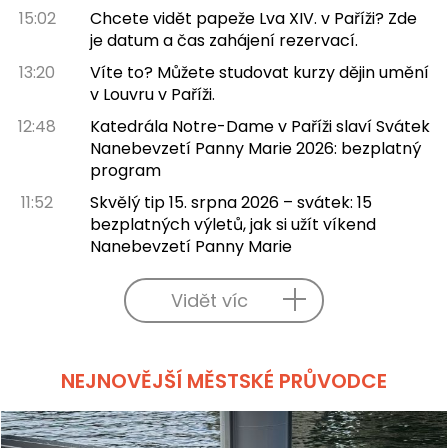
15:02
Chcete vidět papeže Lva XIV. v Paříži? Zde
je datum a čas zahájení rezervací.
13:20
Víte to? Můžete studovat kurzy dějin umění
v Louvru v Paříži.
12:48
Katedrála Notre-Dame v Paříži slaví Svátek
Nanebevzetí Panny Marie 2026: bezplatný
program
11:52
Skvělý tip 15. srpna 2026 – svátek: 15
bezplatných výletů, jak si užít víkend
Nanebevzetí Panny Marie
Vidět víc
NEJNOVĚJŠÍ MĚSTSKÉ PRŮVODCE