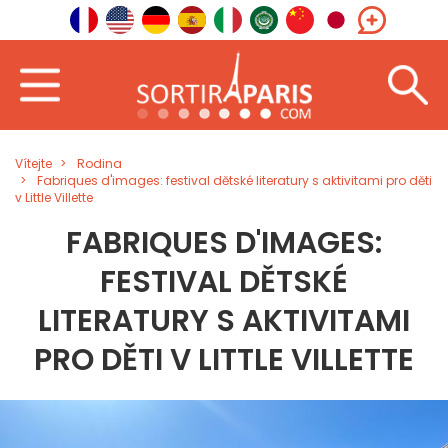
Vítejte
Rodina
Fabriques d'images: festival dětské literatury s aktivitami pro děti
v Little Villette
FABRIQUES D'IMAGES:
FESTIVAL DĚTSKÉ
LITERATURY S AKTIVITAMI
PRO DĚTI V LITTLE VILLETTE