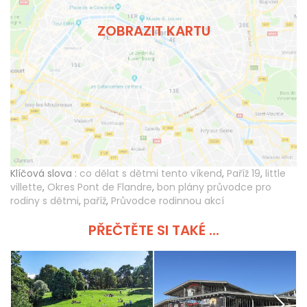
ZOBRAZIT KARTU
Klíčová slova :
co dělat s dětmi tento víkend
,
Paříž 19
,
little
villette
,
Okres Pont de Flandre
,
bon plány průvodce pro
rodiny s dětmi
,
paříž
,
Průvodce rodinnou akcí
PŘEČTĚTE SI TAKÉ ...