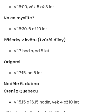
V 16:00, věk 5 až 8 let
Na co myslíte?
V 16:30, 6 až 10 let
Příšerky v květu (tvůrčí dílny)
V 17 hodin, od 8 let
Origami
V 17:15, od 5 let
Neděle 6. dubna
Čtení z Quebecu
V 15.15 a 16.15 hodin, věk 4 až 10 let