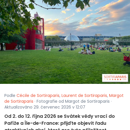
Podle
Cécile de Sortiraparis
,
Laurent de Sortiraparis
,
Margot
de Sortiraparis
· Fotografie od Margot de Sortiraparis ·
Aktualizováno 29. červenec 2026 v 12:07
Od 2. do 12. října 2026 se Svátek vědy vrací do
Paříže a Île-de-France: přijďte objevit řadu