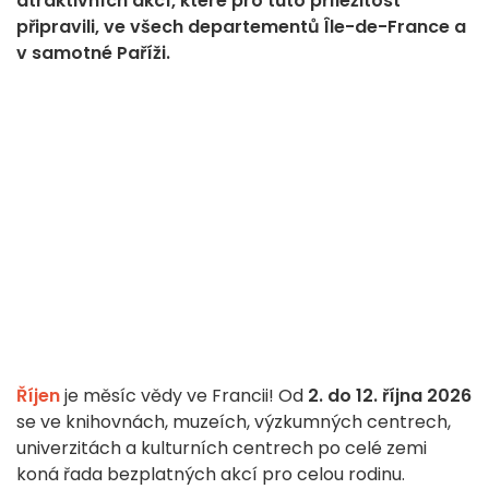
atraktivních akcí, které pro tuto příležitost
připravili, ve všech departementů Île-de-France a
v samotné Paříži.
Říjen
je měsíc vědy ve Francii! Od
2. do 12. října 2026
se ve knihovnách, muzeích, výzkumných centrech,
univerzitách a kulturních centrech po celé zemi
koná řada bezplatných akcí pro celou rodinu.