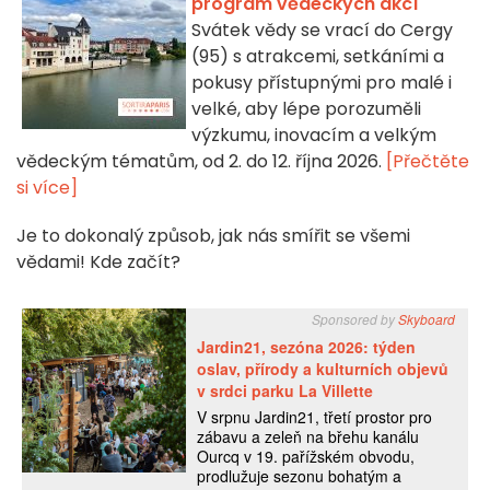
program vědeckých akcí
Svátek vědy se vrací do Cergy
(95) s atrakcemi, setkáními a
pokusy přístupnými pro malé i
velké, aby lépe porozuměli
výzkumu, inovacím a velkým
vědeckým tématům, od 2. do 12. října 2026.
[Přečtěte
si více]
Je to dokonalý způsob, jak nás smířit se všemi
vědami! Kde začít?