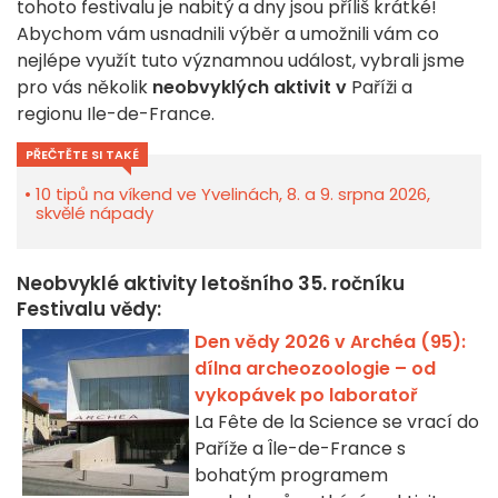
tohoto festivalu je nabitý a dny jsou příliš krátké!
Abychom vám usnadnili výběr a umožnili vám co
nejlépe využít tuto významnou událost, vybrali jsme
pro vás několik
neobvyklých aktivit v
Paříži a
regionu Ile-de-France.
PŘEČTĚTE SI TAKÉ
10 tipů na víkend ve Yvelinách, 8. a 9. srpna 2026,
skvělé nápady
Neobvyklé aktivity letošního 35. ročníku
Festivalu vědy:
Den vědy 2026 v Archéa (95):
dílna archeozoologie – od
vykopávek po laboratoř
La Fête de la Science se vrací do
Paříže a Île-de-France s
bohatým programem