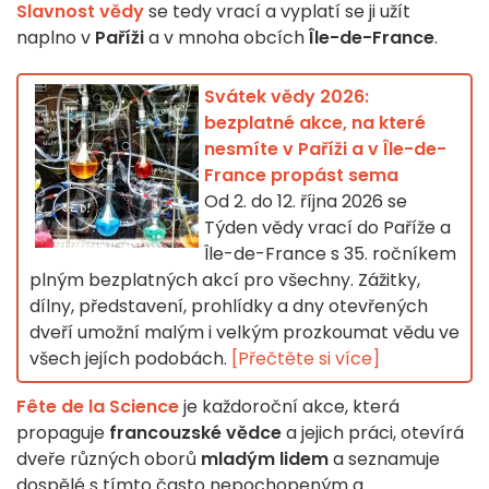
Slavnost vědy
se tedy vrací a vyplatí se ji užít
naplno v
Paříži
a v mnoha obcích
Île-de-France
.
Svátek vědy 2026:
bezplatné akce, na které
nesmíte v Paříži a v Île-de-
France propást sema
Od 2. do 12. října 2026 se
Týden vědy vrací do Paříže a
Île-de-France s 35. ročníkem
plným bezplatných akcí pro všechny. Zážitky,
dílny, představení, prohlídky a dny otevřených
dveří umožní malým i velkým prozkoumat vědu ve
všech jejích podobách.
[Přečtěte si více]
Fête de la Science
je každoroční akce, která
propaguje
francouzské vědce
a jejich práci, otevírá
dveře různých oborů
mladým lidem
a seznamuje
dospělé s tímto často nepochopeným a