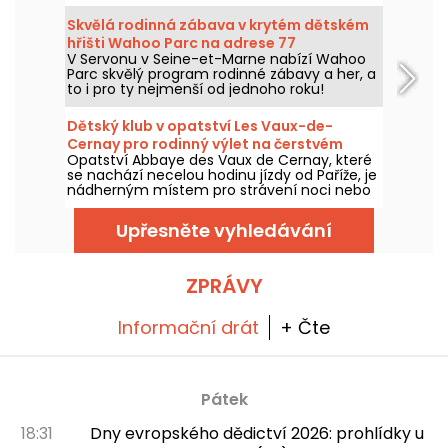
zároveň si užít spoustu zábavy!
Skvělá rodinná zábava v krytém dětském
hřišti Wahoo Parc na adrese 77
V Servonu v Seine-et-Marne nabízí Wahoo
Parc skvělý program rodinné zábavy a her, a
to i pro ty nejmenší od jednoho roku!
Program zahrnuje neuvěřitelný hrací koutek
s trampolínami, skluzavkami a dokonce i
Dětský klub v opatství Les Vaux-de-
sopkou, na kterou se dá vylézt.
Cernay pro rodinný výlet na čerstvém
Opatství Abbaye des Vaux de Cernay, které
vzduchu
se nachází necelou hodinu jízdy od Paříže, je
nádherným místem pro strávení noci nebo
víkendu. Je to ideální místo pro romantický
víkend, ale také idylické místo pro rodiny s
Upřesněte vyhledávání
dětmi s přírodou všude kolem.
ZPRÁVY
Informační drát
+ Čte
Pátek
18:31
Dny evropského dědictví 2026: prohlídky u