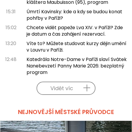
kláštera Maubuisson (95), program
15:31
Úmrtí Kavinsky: kde a kdy se budou konat
pohřby v Paříži?
15:02
Chcete vidět papeže Lva XIV. v Paříži? Zde
je datum a čas zahájení rezervací.
13:20
Víte to? Můžete studovat kurzy dějin umění
v Louvru v Paříži.
12:48
Katedrála Notre-Dame v Paříži slaví Svátek
Nanebevzetí Panny Marie 2026: bezplatný
program
Vidět víc
NEJNOVĚJŠÍ MĚSTSKÉ PRŮVODCE