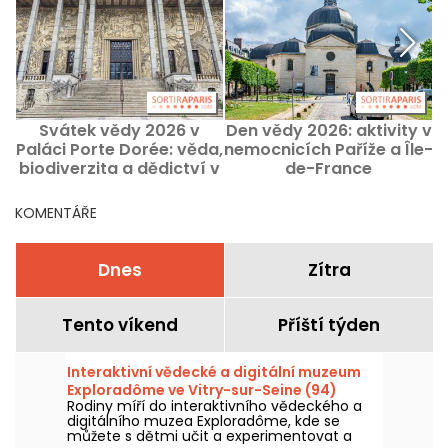
Svátek vědy 2026 v
Den vědy 2026: aktivity v
Paláci Porte Dorée: věda,
nemocnicích Paříže a Île-
biodiverzita a dědictví v
de-France
l
Paříži
KOMENTÁŘE
Dnes
Zítra
Tento víkend
Příští týden
Interaktivní vědecké a digitální muzeum
Exploradôme ve Vitry-sur-Seine (94)
Rodiny míří do interaktivního vědeckého a
digitálního muzea Exploradôme, kde se
můžete s dětmi učit a experimentovat a