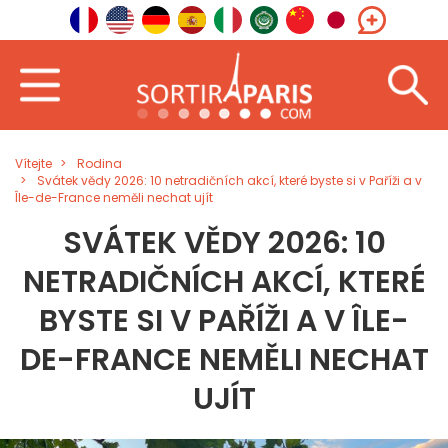
Vítejte
Rodina
Svátek vědy 2026: 10 netradičních akcí, které byste si v Paříži a v
Île-de-France neměli nechat ujít
SVÁTEK VĚDY 2026: 10
NETRADIČNÍCH AKCÍ, KTERÉ
BYSTE SI V PAŘÍŽI A V ÎLE-
DE-FRANCE NEMĚLI NECHAT
UJÍT