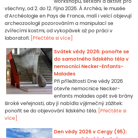
workshopů, setkání a aktivit pro
všechny, od 2. do 12. října 2026. À Archéa, le musée
d’Archéologie en Pays de France, malí i velcí objevují
archeozoologii pozorováním a manipulací se
zvířecími kostmi, od vykopávek až po práci v
laboratoři.
[Přečtěte si více]
Svátek vědy 2026: ponořte se
do samotného lidského těla v
nemocnici Necker-Enfants-
Malades
Při příležitosti Dne vědy 2026
otevře nemocnice Necker-
enfants malades opět své brány
široké veřejnosti, aby jí nabídla výjimečný zážitek:
ponořit se do objevování lidského těla.
[Přečtěte si
více]
Den vědy 2026 v Cergy (95):