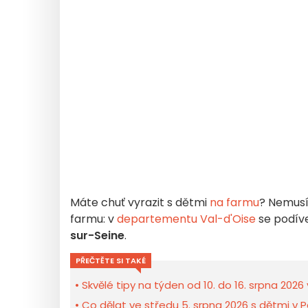
Máte chuť vyrazit s dětmi
na farmu
? Nemusít
farmu: v
departementu Val-d'Oise
se podív
sur-Seine
.
PŘEČTĚTE SI TAKÉ
Skvělé tipy na týden od 10. do 16. srpna 2026 
Co dělat ve středu 5. srpna 2026 s dětmi v P