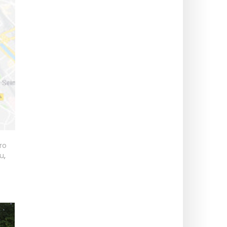
ro
nu
,