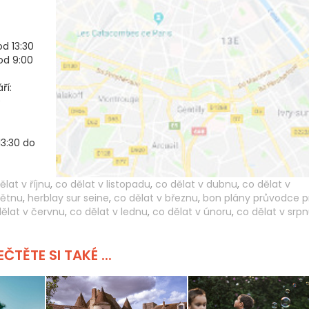
d 13:30
od 9:00
ří:
0
13:30 do
ělat v říjnu
,
co dělat v listopadu
,
co dělat v dubnu
,
co dělat v
větnu
,
herblay sur seine
,
co dělat v březnu
,
bon plány průvodce p
ělat v červnu
,
co dělat v lednu
,
co dělat v únoru
,
co dělat v srp
ČTĚTE SI TAKÉ ...