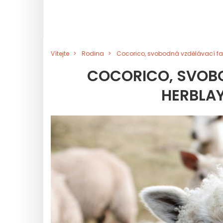
Vítejte
Rodina
Cocorico, svobodná vzdělávací fa
COCORICO, SVOB
HERBLAY