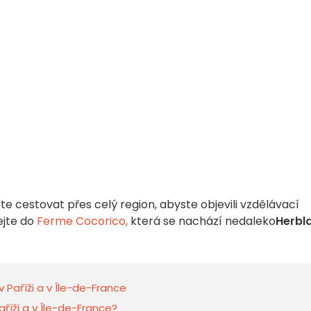
e cestovat přes celý region, abyste objevili vzdělávací
ejte do
Ferme Cocorico,
která se nachází nedaleko
Herbl
v Paříži a v Île-de-France
aříži a v Île-de-France?