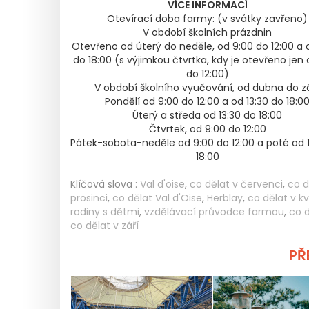
VÍCE INFORMACÍ
Otevírací doba farmy: (v svátky zavřeno)
V období školních prázdnin
Otevřeno od úterý do neděle, od 9:00 do 12:00 a o
do 18:00 (s výjimkou čtvrtka, kdy je otevřeno jen 
do 12:00)
V období školního vyučování, od dubna do zá
Pondělí od 9:00 do 12:00 a od 13:30 do 18:0
Úterý a středa od 13:30 do 18:00
Čtvrtek, od 9:00 do 12:00
Pátek-sobota-neděle od 9:00 do 12:00 a poté od 
18:00
Klíčová slova :
Val d'oise
,
co dělat v červenci
,
co d
prosinci
,
co dělat Val d'Oise
,
Herblay
,
co dělat v k
rodiny s dětmi
,
vzdělávací průvodce farmou
,
co d
co dělat v září
PŘE