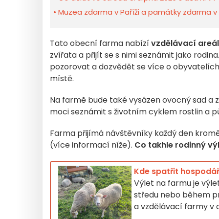
Muzea zdarma v Paříži a památky zdarma v Îl
Tato obecní farma nabízí
vzdělávací areál
zvířata a přijít se s nimi seznámit jako rodina
pozorovat a dozvědět se více o obyvatelíc
místě.
Na farmě bude také vysázen ovocný sad a ze
moci seznámit s životním cyklem rostlin a p
Farma přijímá návštěvníky každý den kromě 
(více informací níže).
Co takhle rodinný vý
Kde spatřit hospodář
Výlet na farmu je výlet
středu nebo během práz
a vzdělávací farmy v 