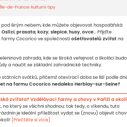
e-de-France: kulturní tipy
pod širým nebem, kde můžete objevovat hospodářská
.
Oslíci
,
prasata
,
kozy
,
slepice
,
husy
,
ovce
... Přijďte
h farmy Cocorico ve společnosti
ošetřovatelů zvířat
na
leninová zahrada, kde se široká veřejnost a školáci budo
ůdy a naučit se základní zahradnické techniky.
státních svátků, přičemž otevírací doba se liší podle dn
let na farmu Cocorico nedaleko Herblay-sur-Seine?
ská zvířata? Vzdělávací farmy a chovy v Paříži a okolí
, na který se všichni shodnou: tak tedy, o víkendu, tuto
dnin je ideální příležitost vydat se (znovu) objevit chov
okolí!
[Přečtěte si více]