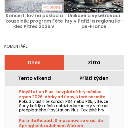
Koncert, lov na poklad a
Únikové a vyšetřovací
kouzelník: program Fête
hry v Paříži a regionu Ile-
des Pîtres 2026 v
de-France
Pařížské mincovně
KOMENTÁŘE
Dnes
Zítra
Tento víkend
Příští týden
PlayStation Plus : bezplatné hry měsíce
srpen 2026, dárky od Sony, které nesmíte
Pokud vlastníte konzoli PS4 nebo PS5, víte, že
propásnout
Sony každý měsíc nabízí zdarma hry v rámci
předplatného PlayStation Plus. Tak jaké hry
jsou zdarma v srpnu 2026? Pojďte objevit
výběr pro tento měsíc.
Fortnite Reload : Simpsonovi se vrací do
Springfieldu s Johnem Wickem