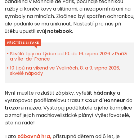
odhalená v Monnaie de Paris, počínaje technikou
ražby a konče kovy a slitinami, a nezapomíná ani na
symboly na mincích. Zločinec byl spatřen ochrankou,
ale podařilo se mu uniknout. Naštěstí pro nás při
útěku upustil svůj
notebook
.
PŘEČTĚTE SI TAKÉ
Skvělé tipy na týden od 10. do 16. srpna 2026 v Paříži
a v Île-de-France
10 tipů na víkend ve Yvelinách, 8. a 9. srpna 2026,
skvělé nápady
Nyní musíte rozluštit zápisky, vyřešit
hádanky
a
vystopovat padělatelovu trasu z
Cour d'Honneur
do
trezoru
muzea. Vystopuj padělatele a jeho komplice
a zmař jejich machiavelistické plány! Vyšetřovatelé,
jste na řadě!
Tato
zábavná hra,
přístupná dětem od 6 let, je