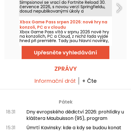
Simpsonovi se vrací do Fortnite Reload 30.
července 2026, s novou verzí Springfieldu,
dosud nepublikovanými úkoly a
crossoverem s Johnem Wickem. Aktualizace
přinese několik ikonických míst, speciální
Xbox Game Pass srpen 2026: nové hry na
vzhled pro slavného zabijáka a nové herní
konzoli, PC a v cloudu
prvky.
Xbox Game Pass vítá v srpnu 2026 nové hry
na konzolích, PC a Cloud, z nichž řada vyjde
hned při premiéře. Tady jsou hlavní novinky,
které Microsoft oznámil pro předplatitele
služby.
Upřesněte vyhledávání
ZPRÁVY
Informační drát
+ Čte
Pátek
18:31
Dny evropského dědictví 2026: prohlídky u
kláštera Maubuisson (95), program
15:31
Úmrtí Kavinsky: kde a kdy se budou konat