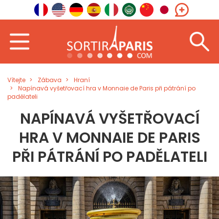
Vítejte
Zábava
Hraní
Napínavá vyšetřovací hra v Monnaie de Paris při pátrání po
padělateli
NAPÍNAVÁ VYŠETŘOVACÍ
HRA V MONNAIE DE PARIS
PŘI PÁTRÁNÍ PO PADĚLATELI