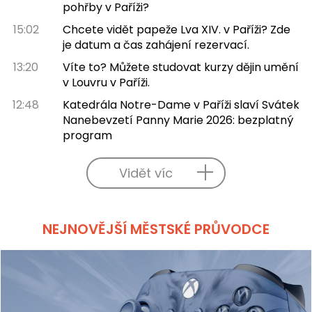
pohřby v Paříži?
15:02
Chcete vidět papeže Lva XIV. v Paříži? Zde
je datum a čas zahájení rezervací.
13:20
Víte to? Můžete studovat kurzy dějin umění
v Louvru v Paříži.
12:48
Katedrála Notre-Dame v Paříži slaví Svátek
Nanebevzetí Panny Marie 2026: bezplatný
program
Vidět víc
NEJNOVĚJŠÍ MĚSTSKÉ PRŮVODCE