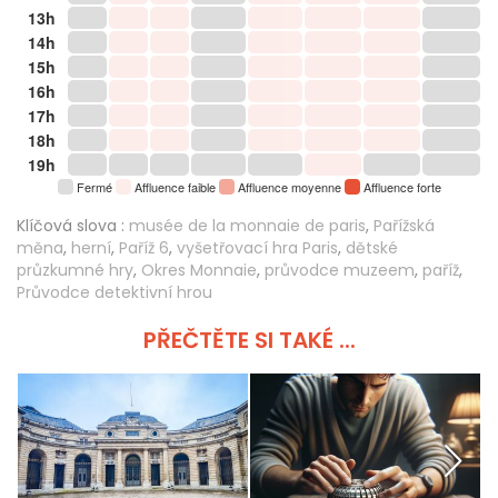
13h
14h
15h
16h
17h
18h
19h
Fermé
Affluence faible
Affluence moyenne
Affluence forte
Klíčová slova :
musée de la monnaie de paris
,
Pařížská
měna
,
herní
,
Paříž 6
,
vyšetřovací hra Paris
,
dětské
průzkumné hry
,
Okres Monnaie
,
průvodce muzeem
,
paříž
,
Průvodce detektivní hrou
PŘEČTĚTE SI TAKÉ ...