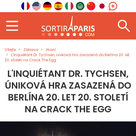
Vítejte
Zábava
Hraní
L'Inquiétant Dr. Tychsen, úniková hra zasazená do Berlína 20. let
20. století na Crack The Egg
L'INQUIÉTANT DR. TYCHSEN,
ÚNIKOVÁ HRA ZASAZENÁ DO
BERLÍNA 20. LET 20. STOLETÍ
NA CRACK THE EGG