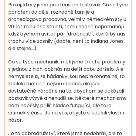
Pokoj, který jsme před časem testovali. Co se týče
ponoření do děje, rozhodně tam je a
archeologova pracovna, velmi v německém stylu
20. let minulého století, tomu hodně napomáhá, i
když bychom uvítali pár "drobností", které by nás
trochu více zasnily (dobře, není to Indiana Jones,
ale stejně...).
Co se týče mechanik, měli jsme trochu problémy
s jednou z nich, což nás na delší dobu zdrželo. Ale
nemyslete si, že hádanky jsou nepřekonatelné, to
zdaleka ne: sice nejsou snadné, ale jsou
dostatečně náročné na to, abychom se dokázali
postavit výzvě a nenudili se. Některé mechanismy
nám nepřišly příliš hladce fungující, ale to je
snímek v čase. Je na vás, abyste si udělali vlastní
názor.
Je to dobrodružství, které jsme nedohráli, ale to