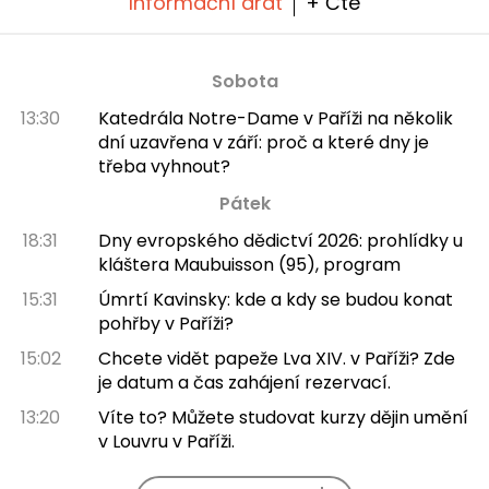
Informační drát
+ Čte
Sobota
13:30
Katedrála Notre-Dame v Paříži na několik
dní uzavřena v září: proč a které dny je
třeba vyhnout?
Pátek
18:31
Dny evropského dědictví 2026: prohlídky u
kláštera Maubuisson (95), program
15:31
Úmrtí Kavinsky: kde a kdy se budou konat
pohřby v Paříži?
15:02
Chcete vidět papeže Lva XIV. v Paříži? Zde
je datum a čas zahájení rezervací.
13:20
Víte to? Můžete studovat kurzy dějin umění
v Louvru v Paříži.