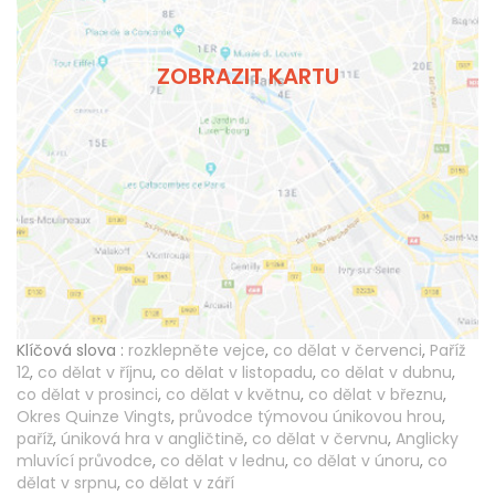
ZOBRAZIT KARTU
Klíčová slova :
rozklepněte vejce
,
co dělat v červenci
,
Paříž
12
,
co dělat v říjnu
,
co dělat v listopadu
,
co dělat v dubnu
,
co dělat v prosinci
,
co dělat v květnu
,
co dělat v březnu
,
Okres Quinze Vingts
,
průvodce týmovou únikovou hrou
,
paříž
,
úniková hra v angličtině
,
co dělat v červnu
,
Anglicky
mluvící průvodce
,
co dělat v lednu
,
co dělat v únoru
,
co
dělat v srpnu
,
co dělat v září