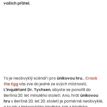
vašich přátel.
To je neobvyklý scénář i pro
únikovou hru
...
Crack
the Egg
vás zve do jedné ze svých místností,
L'Inquiétant Dr. Tychsen
, abyste se ponořili do
Berlína 20. let minulého století. Ano, hrát
únikovou
hru
v Berlíně 20. let 20. století je poměrně neobvyklé,
a to jak z historického hlediska, tak z hlediska