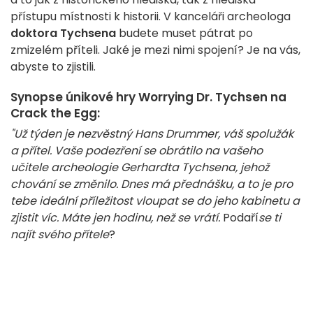
přístupu místnosti k historii. V kanceláři archeologa
doktora Tychsena
budete muset pátrat po
zmizelém příteli. Jaké je mezi nimi spojení? Je na vás,
abyste to zjistili.
Synopse únikové hry Worrying Dr. Tychsen na
Crack the Egg:
"Už týden je nezvěstný Hans Drummer, váš spolužák
a přítel. Vaše podezření se obrátilo na vašeho
učitele archeologie Gerhardta Tychsena, jehož
chování se změnilo. Dnes má přednášku, a to je pro
tebe ideální příležitost vloupat se do jeho kabinetu a
zjistit víc. Máte jen hodinu, než se vrátí.
Podaří
se ti
najít svého přítele
?