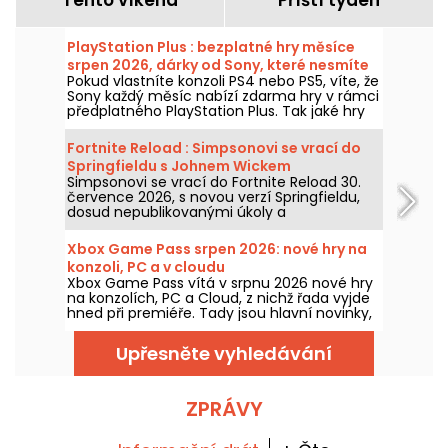
PlayStation Plus : bezplatné hry měsíce
srpen 2026, dárky od Sony, které nesmíte
Pokud vlastníte konzoli PS4 nebo PS5, víte, že
propásnout
Sony každý měsíc nabízí zdarma hry v rámci
předplatného PlayStation Plus. Tak jaké hry
jsou zdarma v srpnu 2026? Pojďte objevit
výběr pro tento měsíc.
Fortnite Reload : Simpsonovi se vrací do
Springfieldu s Johnem Wickem
Simpsonovi se vrací do Fortnite Reload 30.
července 2026, s novou verzí Springfieldu,
dosud nepublikovanými úkoly a
crossoverem s Johnem Wickem. Aktualizace
přinese několik ikonických míst, speciální
Xbox Game Pass srpen 2026: nové hry na
vzhled pro slavného zabijáka a nové herní
konzoli, PC a v cloudu
prvky.
Xbox Game Pass vítá v srpnu 2026 nové hry
na konzolích, PC a Cloud, z nichž řada vyjde
hned při premiéře. Tady jsou hlavní novinky,
které Microsoft oznámil pro předplatitele
služby.
Upřesněte vyhledávání
ZPRÁVY