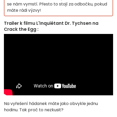
se nám vymstí. Přesto to stojí za odbočku, pokud
máte rádi výzvy!
Trailer k filmu L'Inquiétant Dr. Tychsen na
Crack the Egg :
Na vyřešení hádanek máte jako obvykle jednu
hodinu. Tak proč to nezkusit?