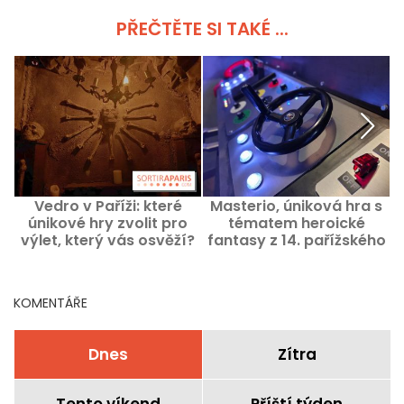
PŘEČTĚTE SI TAKÉ ...
Vedro v Paříži: které
Masterio, úniková hra s
únikové hry zvolit pro
tématem heroické
výlet, který vás osvěží?
fantasy z 14. pařížského
obvodu
KOMENTÁŘE
Dnes
Zítra
Tento víkend
Příští týden