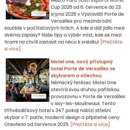
Město Paříž hostí Esports World
Cup 2026 od 6. července do 23.
srpna 2026 v Výstavišti Porte de
Versailles pro mezinárodní
soutěže v počítačových hrách. A kde si dát jídlo mezi
dvěma zápasy? Naše tipy a výběr míst, kde se mezi
hrami na chvíli zastavit na něco k snědku!
[Přečtěte
si více]
Motel one, nový přístupný
hotel Porte de Versailles se
skybarem a střechou
Německý řetězec Motel One
otevírá svou druhou pařížskou
provozovnu v Porte de Versailles
v Issy-les-Moulineaux. Tento
tříhvězdičkový hotel s 347 pokoji nabízí střešní
skybar v 7. patře, moderní design a přijatelné ceny.
Otevřeno od července 2025.
[Přečtěte si více]