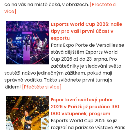
co na vás na místě čeká, v obrazech.
[Přečtěte si
více]
Esports World Cup 2026: naše
tipy pro vaši první účast v
esportu
Paris Expo Porte de Versailles se
stává dějištěm Esports World
Cup 2026 až do 23. srpna. Pro
začátečníky je sledování světa
soutěží naživo jedinečným zážitkem, pokud mají
správná vodítka. Takto zvládnete první turnaj s
klidem!
[Přečtěte si více]
Esportovní světový pohár
2026 v Paříži: již prodáno 100
000 vstupenek, program
Esports World Cup 2026 se již
rozjíždí na pařížské výstavě Paris