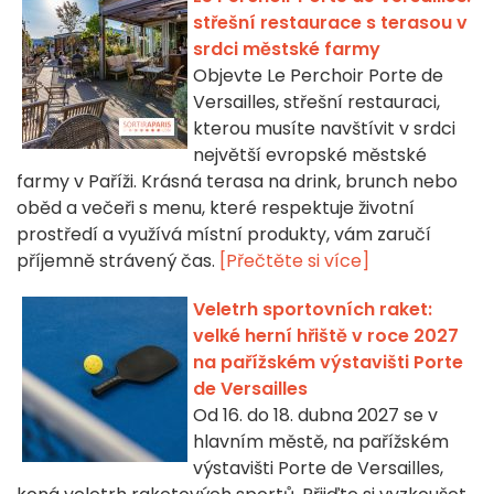
střešní restaurace s terasou v
srdci městské farmy
Objevte Le Perchoir Porte de
Versailles, střešní restauraci,
kterou musíte navštívit v srdci
největší evropské městské
farmy v Paříži. Krásná terasa na drink, brunch nebo
oběd a večeři s menu, které respektuje životní
prostředí a využívá místní produkty, vám zaručí
příjemně strávený čas.
[Přečtěte si více]
Veletrh sportovních raket:
velké herní hřiště v roce 2027
na pařížském výstavišti Porte
de Versailles
Od 16. do 18. dubna 2027 se v
hlavním městě, na pařížském
výstavišti Porte de Versailles,