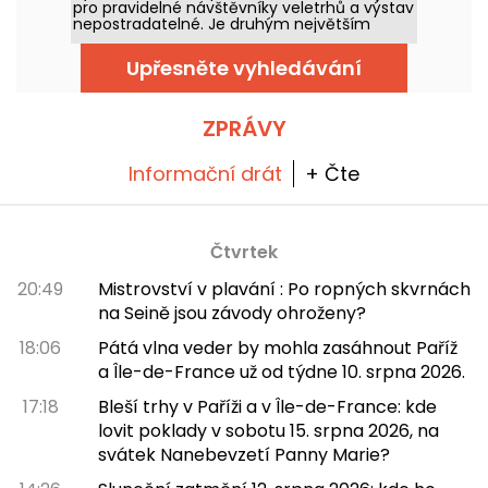
pro pravidelné návštěvníky veletrhů a výstav
nepostradatelné. Je druhým největším
výstavištěm ve Francii a konají se zde jak
významné akce očekávané v hlavním
Upřesněte vyhledávání
městě, tak výstavy XXL.
ZPRÁVY
Informační drát
+ Čte
Čtvrtek
20:49
Mistrovství v plavání : Po ropných skvrnách
na Seině jsou závody ohroženy?
18:06
Pátá vlna veder by mohla zasáhnout Paříž
a Île-de-France už od týdne 10. srpna 2026.
17:18
Bleší trhy v Paříži a v Île-de-France: kde
lovit poklady v sobotu 15. srpna 2026, na
svátek Nanebevzetí Panny Marie?