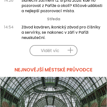
14:26
Sluneční zatmění 12. srpna 2026: kde ho
pozorovat z Paříže a okolí? Klíčové události
a nejlepší pozorovací místa.
Středa
14:54
Závod kaváren, ikonický závod pro číšníky
a servírky, se nakonec v září v Paříži
neuskuteční.
Vidět víc
NEJNOVĚJŠÍ MĚSTSKÉ PRŮVODCE