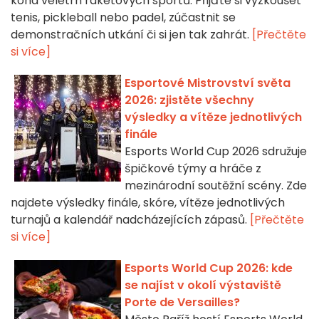
koná veletrh raketových sportů. Přijďte si vyzkoušet
tenis, pickleball nebo padel, zúčastnit se
demonstračních utkání či si jen tak zahrát.
[Přečtěte
si více]
Esportové Mistrovství světa
2026: zjistěte všechny
výsledky a vítěze jednotlivých
finále
Esports World Cup 2026 sdružuje
špičkové týmy a hráče z
mezinárodní soutěžní scény. Zde
najdete výsledky finále, skóre, vítěze jednotlivých
turnajů a kalendář nadcházejících zápasů.
[Přečtěte
si více]
Esports World Cup 2026: kde
se najíst v okolí výstaviště
Porte de Versailles?