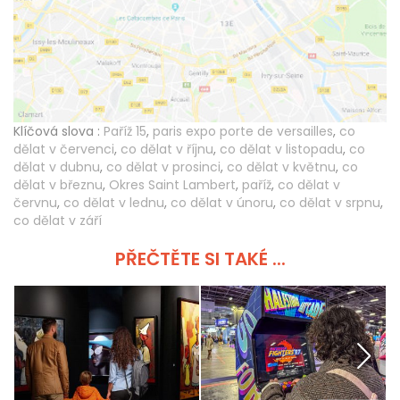
Klíčová slova :
Paříž 15
,
paris expo porte de versailles
,
co
dělat v červenci
,
co dělat v říjnu
,
co dělat v listopadu
,
co
dělat v dubnu
,
co dělat v prosinci
,
co dělat v květnu
,
co
dělat v březnu
,
Okres Saint Lambert
,
paříž
,
co dělat v
červnu
,
co dělat v lednu
,
co dělat v únoru
,
co dělat v srpnu
,
co dělat v září
PŘEČTĚTE SI TAKÉ ...