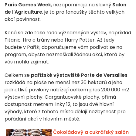
Paris Games Week
, nezapomínaje na slavný
Salon
de l'Agriculture
, je to pro fanoušky těchto velkých
akcí povinnost.
Koná se zde také řada významných výstav, například
Titanic, Hra o trůny nebo Harry Potter. Až tedy
budete v Paříži, doporučujeme vám podívat se na
program, abyste nezmeškali žádnou akci, která by
vás mohla zajímat.
Celkem se
pařížské výstaviště Porte de Versailles
rozkládá na ploše ne menší než 36 hektarů a jeho
jednotlivé pavilony nabízejí celkem přes 200 000 m2
výstavní plochy. Gargantuovské plochy, přímá
dostupnost metrem linky 12, to jsou dvě hlavní
výhody, které z tohoto místa dělají nezbytnost pro
pořádání akcí v hlavním městě.
Čokoládový a cukrářský salón