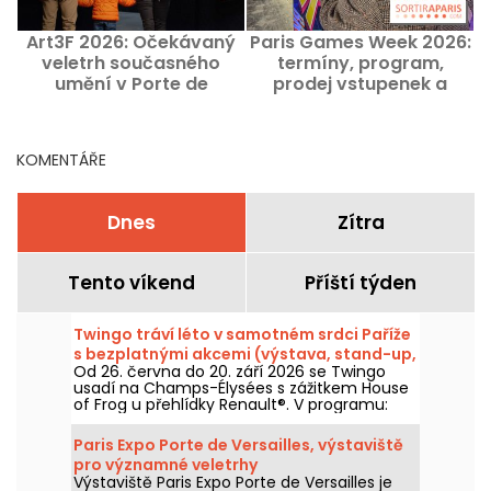
Art3F 2026: Očekávaný
Paris Games Week 2026:
veletrh současného
termíny, program,
umění v Porte de
prodej vstupenek a
Versailles pro podzimní
praktické informace
edici
KOMENTÁŘE
Dnes
Zítra
Tento víkend
Příští týden
Twingo tráví léto v samotném srdci Paříže
s bezplatnými akcemi (výstava, stand-up,
Od 26. června do 20. září 2026 se Twingo
DJ sety...)
usadí na Champs-Élysées s zážitkem House
of Frog u přehlídky Renault®. V programu:
imerzivní výstava, stand-up, DJ sety, talks, a
nechybí ani další aktivity a animace. Vstup
Paris Expo Porte de Versailles, výstaviště
volný a zdarma, s přístupem na akce po
pro významné veletrhy
předchozí registraci (odkaz v článku).
Výstaviště Paris Expo Porte de Versailles je