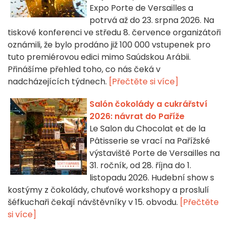
Expo Porte de Versailles a
potrvá až do 23. srpna 2026. Na
tiskové konferenci ve středu 8. července organizátoři
oznámili, že bylo prodáno již 100 000 vstupenek pro
tuto premiérovou edici mimo Saúdskou Arábii.
Přinášíme přehled toho, co nás čeká v
nadcházejících týdnech.
[Přečtěte si více]
Salón čokolády a cukrářství
2026: návrat do Paříže
Le Salon du Chocolat et de la
Pâtisserie se vrací na Pařížské
výstaviště Porte de Versailles na
31. ročník, od 28. října do 1.
listopadu 2026. Hudební show s
kostýmy z čokolády, chuťové workshopy a proslulí
šéfkuchaři čekají návštěvníky v 15. obvodu.
[Přečtěte
si více]