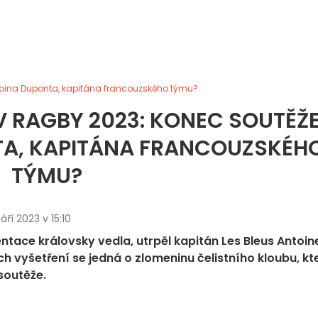
ntoina Duponta, kapitána francouzského týmu?
V RAGBY 2023: KONEC SOUTĚŽ
TA, KAPITÁNA FRANCOUZSKÉH
TÝMU?
áří 2023 v 15:10
tace královsky vedla, utrpěl kapitán Les Bleus Antoin
h vyšetření se jedná o zlomeninu čelistního kloubu, kt
soutěže.