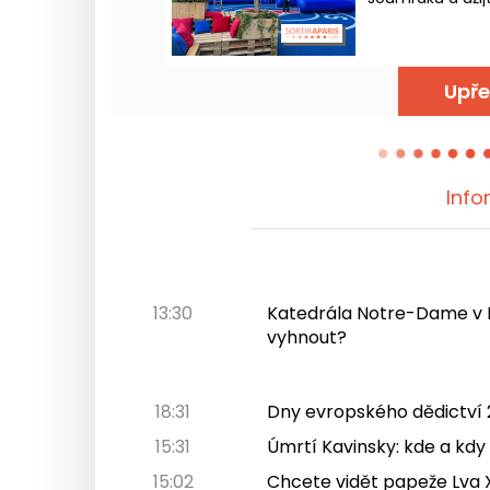
letošní léto 202
Upře
Info
13:30
Katedrála Notre-Dame v Pař
vyhnout?
18:31
Dny evropského dědictví 
15:31
Úmrtí Kavinsky: kde a kdy
15:02
Chcete vidět papeže Lva XI