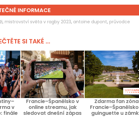
ITEČNÉ INFORMACE
ži
,
mistrovství světa v ragby 2023
,
antoine dupont
,
průvodce
ČTĚTE SI TAKÉ ...
tiny–
Francie–Španělsko v
Zdarma fan zóna
arma v
online streamu, jak
Francie–Španělsko
 finále
sledovat dnešní zápas
guinguette u zámk
šné
na telefonu dnes večer?
Dampierre ve Yveli
e