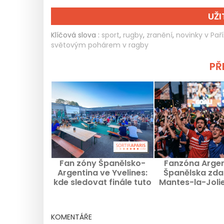
UŽ
Klíčová slova :
sport
,
rugby
,
zranění
,
novinky v Paří
světovým pohárem v ragby
PŘE
Fan zóny Španělsko-
Fanzóna Argen
Argentina ve Yvelines:
Španělska zd
kde sledovat finále tuto
Mantes-la-Jolie:
neděli?
na velkoplo
obrazovc
KOMENTÁŘE