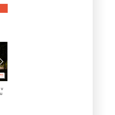
Francie – Španělsko:
Francie-Španělsko: fan
 v
semifinále v největší fan
zóna v Maisons-Laffitte
u
zóně 78
pro semifinále
nes