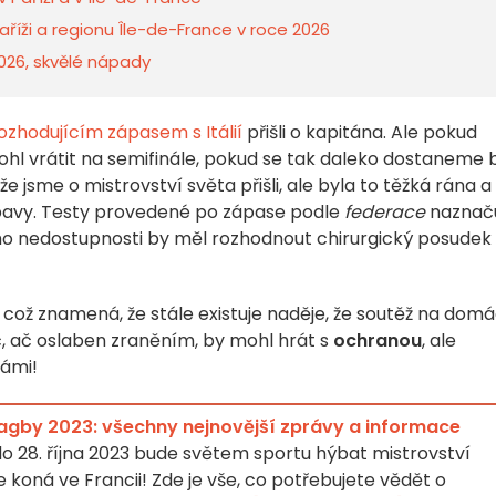
íži a regionu Île-de-France v roce 2026
 2026, skvělé nápady
ozhodujícím zápasem s Itálií
přišli o kapitána. Ale pokud
hl vrátit na semifinále, pokud se tak daleko dostaneme 
 jsme o mistrovství světa přišli, ale byla to těžká rána a
 obavy. Testy provedené po zápase podle
federace
naznaču
jeho nedostupnosti by měl rozhodnout chirurgický posudek
 což znamená, že stále existuje naděje, že soutěž na domá
ráč, ač oslaben zraněním, by mohl hrát s
ochranou
, ale
námi!
ragby 2023: všechny nejnovější zprávy a informace
 do 28. října 2023 bude světem sportu hýbat mistrovství
e koná ve Francii! Zde je vše, co potřebujete vědět o