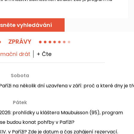
6!
sněte vyhledávání
ZPRÁVY
rmační drát
+ Čte
Sobota
íži na několik dní uzavřena v září: proč a které dny je t
Pátek
2026: prohlídky u kláštera Maubuisson (95), program
 se budou konat pohřby v Paříži?
V. v Paříži? Zde je datum a čas zahájení rezervací.