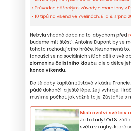
Průvodce běžeckými závody a maratony v Pař
10 tipů na víkend ve Yvelinách, 8. a 9. srpna
Nebyla vhodná doba na to, abychom před
r
budeme mít štěstí, Antoine Dupont by se mo
tohoto rozhodujícího hráče. Neznamená to, že
fanoušci se na sociálních sítích dělí o své
zlomeninu čelistního kloubu
, ale o délce 
konce víkendu
.
Do té doby kapitán zůstává v kádru Francie,
půdě dokončí, a ještě lépe, že ji vyhraje. H
musíme počkat, jak vážné to je. Zůstaňte s 
Mistrovství světa v 
Je to tady! Od 8. září
světa v ragby, které s