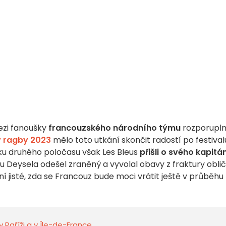
mezi fanoušky
francouzského národního týmu
rozporupl
v ragby 2023
mělo toto utkání skončit radostí po festival
ku druhého poločasu však Les Bleus
přišli o svého kapitá
 Deysela odešel zraněný a vyvolal obavy z fraktury oblič
í jisté, zda se Francouz bude moci vrátit ještě v průběhu
v Paříži a v Île-de-France