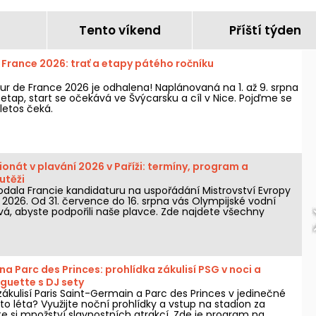
Tento víkend
Příští týden
 France 2026: trať a etapy pátého ročníku
ur de France 2026 je odhalena! Naplánovaná na 1. až 9. srpna
etap, start se očekává ve Švýcarsku a cíl v Nice. Pojďme se
letos čeká.
nát v plavání 2026 v Paříži: termíny, program a
utěži
dala Francie kandidaturu na uspořádání Mistrovství Evropy
 2026. Od 31. července do 16. srpna vás Olympijské vodní
, abyste podpořili naše plavce. Zde najdete všechny
 byste o soutěži a disciplínách měli vědět!
na Parc des Princes: prohlídka zákulisí PSG v noci a
guette s DJ sety
ákulisí Paris Saint-Germain a Parc des Princes v jedinečné
o léta? Využijte noční prohlídky a vstup na stadion za
te si množství slavnostních atrakcí. Zde je program na