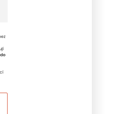
bez
jí
do
cí