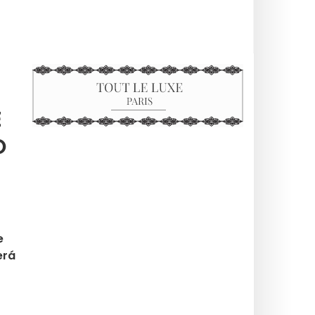
E
O
e
erá