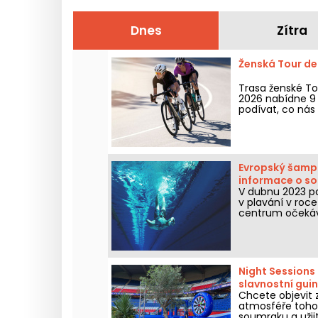
Dnes
Zítra
Ženská Tour de
Trasa ženské To
2026 nabídne 9 
podívat, co nás 
Evropský šampio
informace o so
V dubnu 2023 po
v plavání v roce
centrum očekává
informace, které
Night Sessions 
slavnostní guin
Chcete objevit z
atmosféře tohot
soumraku a užij