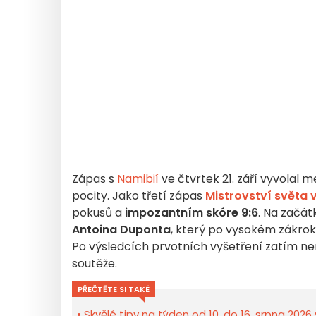
Zápas s
Namibií
ve čtvrtek 21. září vyvolal 
pocity. Jako třetí zápas
Mistrovství světa 
pokusů a
impozantním skóre 9:6
. Na začát
Antoina Duponta
, který po vysokém zákroku
Po výsledcích prvotních vyšetření zatím nen
soutěže.
PŘEČTĚTE SI TAKÉ
Skvělé tipy na týden od 10. do 16. srpna 2026 