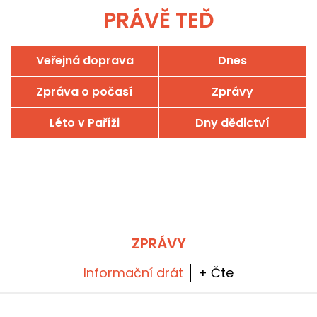
PRÁVĚ TEĎ
Veřejná doprava
Dnes
Zpráva o počasí
Zprávy
Léto v Paříži
Dny dědictví
ZPRÁVY
Informační drát
+ Čte