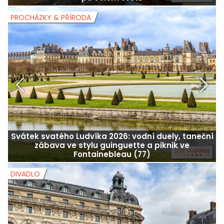
PROCHÁZKY & PŘÍRODA
P
Svátek svatého Ludvíka 2026: vodní duely, taneční
zábava ve stylu guinguette a piknik ve
Fontainebleau (77)
DIVADLO
D