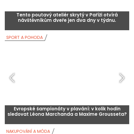
Tento poutavý ateliér skrytý v Paříži otvírá
návštěvníkům dveře jen dva dny v týdnu.
SPORT A POHODA
S
Evropské šampionáty v plavání: v kolik hodin
sledovat Léona Marchanda a Maxime Grousseta?
NAKUPOVÁNÍ A MÓDA
N