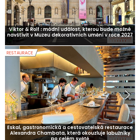
Viktor & Rolf : módní událost, kterou bude možné
navštívit v Muzeu dekorativních umění v roce 2027
RESTAURACE
R
Eskal, gastronomická a cestovatelská restaurace
Alexandra Chambata, která okouzluje labužníky
po celém světě