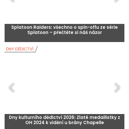
Splatoon Raiders: všechno o spin-offu ze série
G
Splatoon – přečtěte si náš názor
DNY DĚDICTVÍ
D
Dny kulturního dědictví 2026: Zlaté medailistky z
OH 2024 k vidění u brány Chapelle