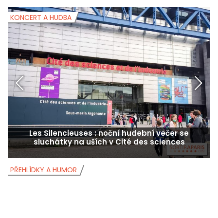
KONCERT A HUDBA
K
Les Silencieuses : noční hudební večer se
sluchátky na uších v Cité des sciences
PŘEHLÍDKY A HUMOR
P