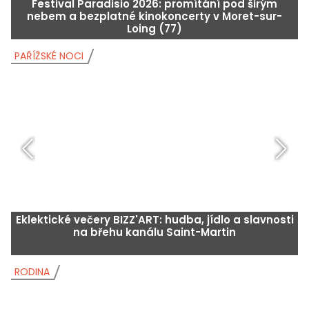
Festival Paradisio 2026: promítání pod širým
nebem a bezplatné kinokoncerty v Moret-sur-
Loing (77)
PAŘÍŽSKÉ NOCI
P
Eklektické večery BIZZ'ART: hudba, jídlo a slavnosti
na břehu kanálu Saint-Martin
RODINA
R