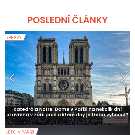
POSLEDNÍ ČLÁNKY
ZPRÁVY
Z
Katedrála Notre-Dame v Paříži na několik dní
uzavřena v září: proč a které dny je třeba vyhnout?
LÉTO V PAŘÍŽI
L