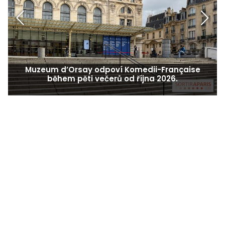
Muzeum d’Orsay odpoví Komedii-Française
P
během pěti večerů od října 2026.