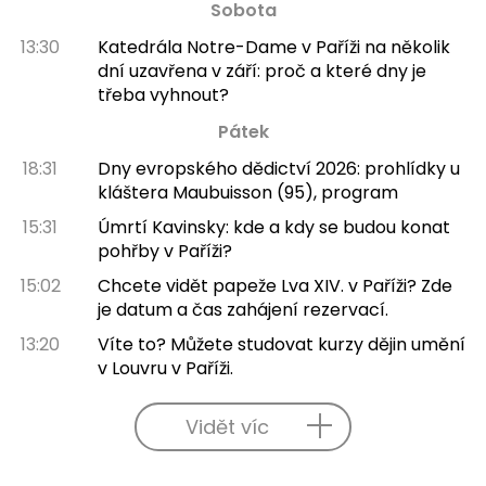
Sobota
13:30
Katedrála Notre-Dame v Paříži na několik
dní uzavřena v září: proč a které dny je
třeba vyhnout?
Pátek
18:31
Dny evropského dědictví 2026: prohlídky u
kláštera Maubuisson (95), program
15:31
Úmrtí Kavinsky: kde a kdy se budou konat
pohřby v Paříži?
15:02
Chcete vidět papeže Lva XIV. v Paříži? Zde
je datum a čas zahájení rezervací.
13:20
Víte to? Můžete studovat kurzy dějin umění
v Louvru v Paříži.
Vidět víc