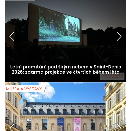
Letní promítání pod širým nebem v Saint-Denis
2026: zdarma projekce ve čtvrtích během léta
MUZEA A VÝSTAVY
M