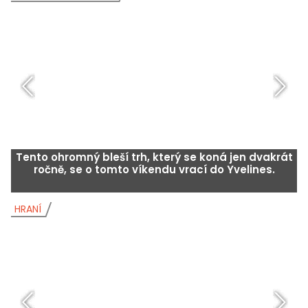
Tento ohromný bleší trh, který se koná jen dvakrát
ročně, se o tomto víkendu vrací do Yvelines.
HRANÍ
H